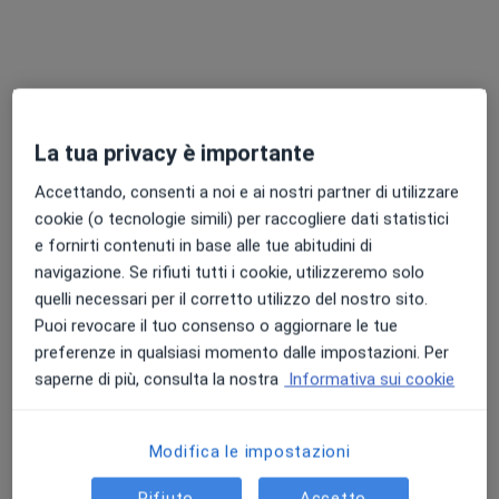
La tua privacy è importante
Accettando, consenti a noi e ai nostri partner di utilizzare
cookie (o tecnologie simili) per raccogliere dati statistici
Pagamenti online
e fornirti contenuti in base alle tue abitudini di
Dr. Virgilio De Bono
navigazione. Se rifiuti tutti i cookie, utilizzeremo solo
·
Dermatologo, Medico estetico, Medico di medicina generale
quelli necessari per il corretto utilizzo del nostro sito.
Altro
Puoi revocare il tuo consenso o aggiornare le tue
417 recensioni
preferenze in qualsiasi momento dalle impostazioni. Per
saperne di più, consulta la nostra
Informativa sui cookie
Consulenza online
70 €
Questo dottore non ha ancora attivato le prenotazioni online presso questo indirizzo.
Modifica le impostazioni
Chiedi di attivare le prenotazioni online
Rifiuto
Accetto