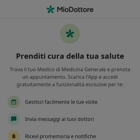
Men
Dermatologo • Mesagne, BR
Filters
Mappa
Dermatologi a Mesagne. Prenota online la
Prenditi cura della tua salute
tua visita
In che modo ordiniamo i risultati
Trova il tuo Medico di Medicina Generale e prenota
un appuntamento. Scarica l'App e accedi
gratuitamente a funzionalità esclusive per te:
Gestisci facilmente le tue visite
Invia messaggi ai tuoi dottori
Dr. Gianluca Calianno
Ricevi promemoria e notifiche
·
Altro
Dermatologo, Medico estetico, Tricologo