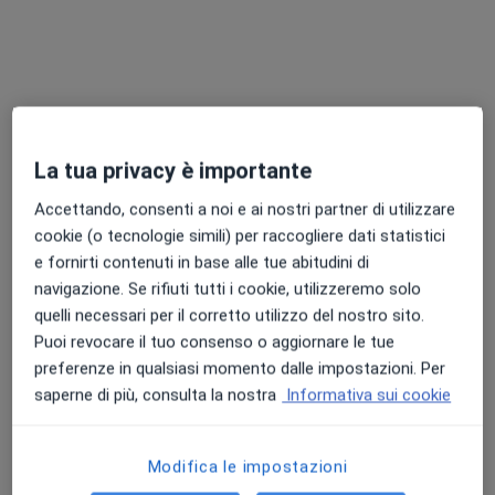
Chiedi di attivare le prenotazioni online
La tua privacy è importante
Accettando, consenti a noi e ai nostri partner di utilizzare
cookie (o tecnologie simili) per raccogliere dati statistici
e fornirti contenuti in base alle tue abitudini di
Pagamenti online
navigazione. Se rifiuti tutti i cookie, utilizzeremo solo
Dr. Gianmarco Capasso
quelli necessari per il corretto utilizzo del nostro sito.
·
Altro
Dermatologo, Tricologo, Medico estetico
Puoi revocare il tuo consenso o aggiornare le tue
893 recensioni
preferenze in qualsiasi momento dalle impostazioni. Per
saperne di più, consulta la nostra
Informativa sui cookie
Indirizzo 1
Indirizzo 2
Modifica le impostazioni
Via Ada Negri 26F, Mugnano di Napoli
•
Mappa