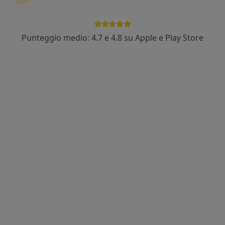
Dott. Luca Menna
·
Altro
Dermatologo, Tricologo
133 recensioni
Punteggio medio: 4.7 e 4.8 su Apple e Play Store
Corso Campano 571, Giugliano in Campania
•
Mappa
Studio Medico
Controllo nei
60 €
Questo dottore non ha ancora attivato le prenotazioni online presso questo indirizzo.
Chiedi di attivare le prenotazioni online
In evidenza