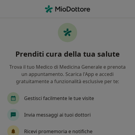
Men
Dermatologo • Giugliano in Campania, NA
Filters
Assicurazione
Mappa
Dermatologi a Giugliano in Campania.
Prenditi cura della tua salute
Prenota online la tua visita
In che modo ordiniamo i risultati
Trova il tuo Medico di Medicina Generale e prenota
un appuntamento. Scarica l'App e accedi
gratuitamente a funzionalità esclusive per te:
Gestisci facilmente le tue visite
Invia messaggi ai tuoi dottori
In evidenza
Ricevi promemoria e notifiche