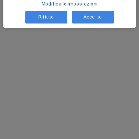
Modifica le impostazioni
Rifiuto
Accetto
Pagamenti online
Dr. Daniela Vario
·
Altro
Dermatologa, Chirurgo
565 recensioni
Consulenza online
60 €
Questo dottore non ha ancora attivato le prenotazioni online presso questo indirizzo.
Chiedi di attivare le prenotazioni online