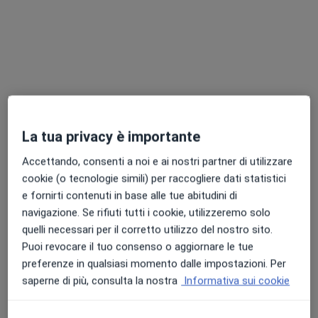
34 recensioni
Via Podgora, 11, Bisceglie
•
Mappa
UNIVERSALAB S.R.L.S.
Questo centro non ha nessun professionista con date disponibili
Mostra profilo
La tua privacy è importante
Consulenze online disponibili
Accettando, consenti a noi e ai nostri partner di utilizzare
cookie (o tecnologie simili) per raccogliere dati statistici
I professionisti in quest'area non sono disponibili
e fornirti contenuti in base alle tue abitudini di
per visite di persona. Prova invece le consulenze
navigazione. Se rifiuti tutti i cookie, utilizzeremo solo
online.
quelli necessari per il corretto utilizzo del nostro sito.
Puoi revocare il tuo consenso o aggiornare le tue
preferenze in qualsiasi momento dalle impostazioni. Per
saperne di più, consulta la nostra
Informativa sui cookie