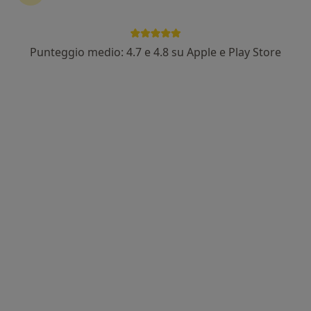
Dott.ssa Biagina Gisella Mennuni
·
Altro
Dermatologa, Medico estetico, Tricologa
142 recensioni
Punteggio medio: 4.7 e 4.8 su Apple e Play Store
Corso Dottor Sergio Cosmai, 58/a3, Bisceglie
•
Mappa
Studio medico Bisceglie
Asportazione chirurgica
da 300 €
Questo dottore non ha ancora attivato le prenotazioni online presso questo indirizzo.
Chiedi di attivare le prenotazioni online
Dr. Paolo Chieco