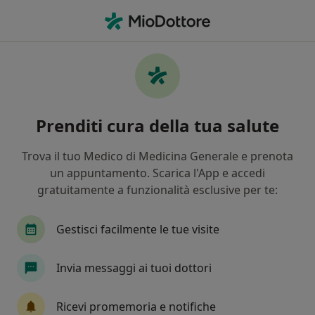
Men
Dermatologo • Bisceglie, BT
Filters
Assicurazione
Mappa
Dermatologi a Bisceglie. Prenota online la
Prenditi cura della tua salute
tua visita
In che modo ordiniamo i risultati
Trova il tuo Medico di Medicina Generale e prenota
un appuntamento. Scarica l'App e accedi
gratuitamente a funzionalità esclusive per te:
Gestisci facilmente le tue visite
Invia messaggi ai tuoi dottori
In evidenza
Ricevi promemoria e notifiche