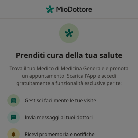
Men
Dermatologo • Bagnara Calabra, RC
Filters
Mappa
Dermatologi a Bagnara Calabra. Prenota
Prenditi cura della tua salute
online la tua visita
In che modo ordiniamo i risultati
Trova il tuo Medico di Medicina Generale e prenota
un appuntamento. Scarica l'App e accedi
gratuitamente a funzionalità esclusive per te:
Gestisci facilmente le tue visite
Invia messaggi ai tuoi dottori
Dr. Nazareno Gagliostro
Ricevi promemoria e notifiche
·
Altro
Dermatologo, Venereologo