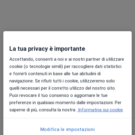
Chiedi di attivare le prenotazioni online
La tua privacy è importante
Accettando, consenti a noi e ai nostri partner di utilizzare
cookie (o tecnologie simili) per raccogliere dati statistici
e fornirti contenuti in base alle tue abitudini di
Pagamenti online
navigazione. Se rifiuti tutti i cookie, utilizzeremo solo
Dr. Daniela Vario
quelli necessari per il corretto utilizzo del nostro sito.
·
Altro
Dermatologa, Chirurgo
Puoi revocare il tuo consenso o aggiornare le tue
565 recensioni
preferenze in qualsiasi momento dalle impostazioni. Per
Consulenza online
60 €
saperne di più, consulta la nostra
Informativa sui cookie
Questo dottore non ha ancora attivato le prenotazioni online presso questo indirizzo.
Modifica le impostazioni
Chiedi di attivare le prenotazioni online