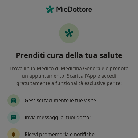
Men
Dermatologo • Bojano, CB
Filters
Mappa
Dermatologi a Bojano. Prenota online la tua
Prenditi cura della tua salute
visita
In che modo ordiniamo i risultati
Trova il tuo Medico di Medicina Generale e prenota
un appuntamento. Scarica l'App e accedi
gratuitamente a funzionalità esclusive per te:
Gestisci facilmente le tue visite
Invia messaggi ai tuoi dottori
PASQUALE GINO IANNACCONE
Ricevi promemoria e notifiche
·
Altro
Dermatologo