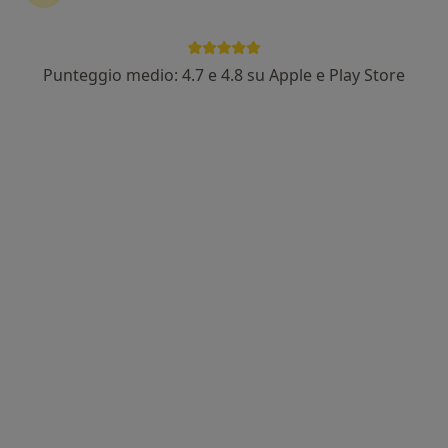
VIA GIROLAMO PALLOTTA 49, Bojano
•
Mappa
PASQUALE GINO IANNACCONE
Punteggio medio: 4.7 e 4.8 su Apple e Play Store
Questo dottore non ha ancora attivato le prenotazioni online presso questo indirizzo.
Chiedi di attivare le prenotazioni online
Dott.ssa Filomena Mandato
·
Altro
Dermatologo, Medico estetico
Indirizzo 1
Indirizzo 2