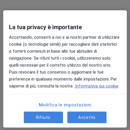
Pagamenti online
Dr. Daniela Vario
·
Altro
Dermatologa, Chirurgo
565 recensioni
La tua privacy è importante
Consulenza online
60 €
Accettando, consenti a noi e ai nostri partner di utilizzare
Questo dottore non ha ancora attivato le prenotazioni online presso questo indirizzo.
cookie (o tecnologie simili) per raccogliere dati statistici
e fornirti contenuti in base alle tue abitudini di
Chiedi di attivare le prenotazioni online
navigazione. Se rifiuti tutti i cookie, utilizzeremo solo
quelli necessari per il corretto utilizzo del nostro sito.
Puoi revocare il tuo consenso o aggiornare le tue
preferenze in qualsiasi momento dalle impostazioni. Per
saperne di più, consulta la nostra
Informativa sui cookie
Modifica le impostazioni
Rifiuto
Accetto
Pagamenti online