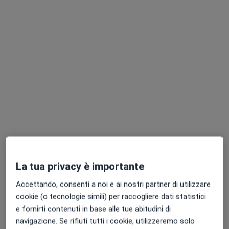
Pagamenti online
Dr. Isabella Marro
·
Altro
Dermatologa, Medico estetico
91 recensioni
Consulenza online
70 €
Questo dottore non ha ancora attivato le prenotazioni online presso questo indirizzo.
Chiedi di attivare le prenotazioni online
La tua privacy è importante
Accettando, consenti a noi e ai nostri partner di utilizzare
cookie (o tecnologie simili) per raccogliere dati statistici
e fornirti contenuti in base alle tue abitudini di
navigazione. Se rifiuti tutti i cookie, utilizzeremo solo