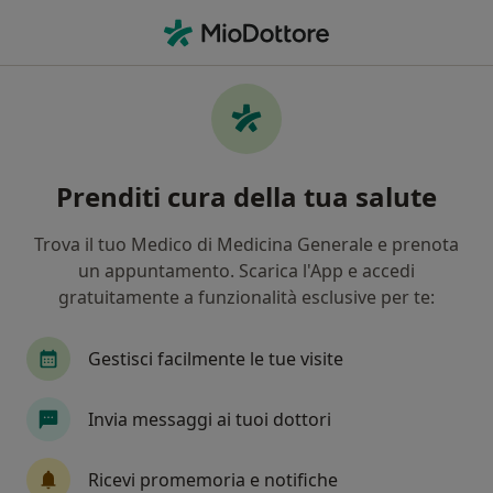
Men
Dermatologo • Barcellona Pozzo, ME
Filters
Mappa
Dermatologi a Barcellona Pozzo. Prenota
Prenditi cura della tua salute
online la tua visita
In che modo ordiniamo i risultati
Trova il tuo Medico di Medicina Generale e prenota
un appuntamento. Scarica l'App e accedi
gratuitamente a funzionalità esclusive per te:
Gestisci facilmente le tue visite
Invia messaggi ai tuoi dottori
Dott.ssa Francesca Cicero
Ricevi promemoria e notifiche
·
Altro
Dermatologa, Allergologa, Medico estetico