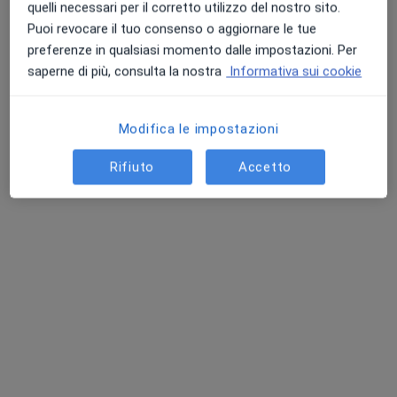
quelli necessari per il corretto utilizzo del nostro sito.
Puoi revocare il tuo consenso o aggiornare le tue
Pagamenti online
preferenze in qualsiasi momento dalle impostazioni. Per
Dott.ssa Donatella Mattana
saperne di più, consulta la nostra
Informativa sui cookie
·
Altro
Dermatologo
334 recensioni
Modifica le impostazioni
Consulenza online
50 €
Rifiuto
Accetto
Questo dottore non ha ancora attivato le prenotazioni online presso questo indirizzo.
Chiedi di attivare le prenotazioni online