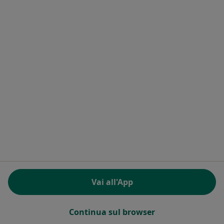
Ufficio stampa
Contatti
Eventi
Per i pazienti
Dottori
Medici di base
Strutture
Chiedi al dottore
Prestazioni
Patologie
FAQ
App mobile
Per i professionisti sanitari
Vai all'App
Prezzi
Soluzione per Specialisti
Continua sul browser
Soluzione per Centri Medici