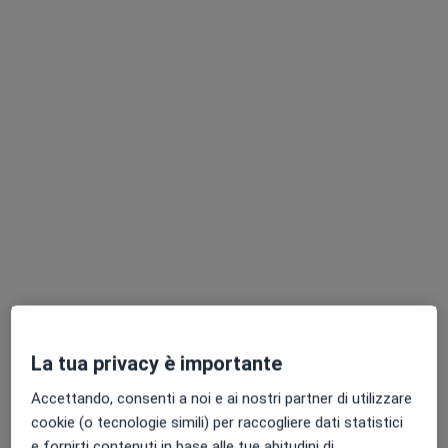
Chiedi di attivare le prenotazioni online
Pagamenti online
Dr. Daniela Vario
·
Altro
Dermatologa, Chirurgo
565 recensioni
Consulenza online
60 €
La tua privacy è importante
Questo dottore non ha ancora attivato le prenotazioni online presso questo indirizzo.
Accettando, consenti a noi e ai nostri partner di utilizzare
cookie (o tecnologie simili) per raccogliere dati statistici
Chiedi di attivare le prenotazioni online
e fornirti contenuti in base alle tue abitudini di