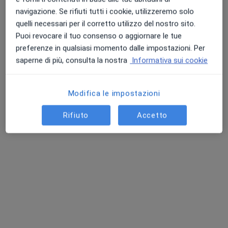
navigazione. Se rifiuti tutti i cookie, utilizzeremo solo
quelli necessari per il corretto utilizzo del nostro sito.
Puoi revocare il tuo consenso o aggiornare le tue
preferenze in qualsiasi momento dalle impostazioni. Per
saperne di più, consulta la nostra
Informativa sui cookie
Modifica le impostazioni
Pagamenti online
Rifiuto
Accetto
Dr. Isabella Marro
·
Altro
Dermatologa, Medico estetico
91 recensioni
Consulenza online
70 €
Questo dottore non ha ancora attivato le prenotazioni online presso questo indirizzo.
Chiedi di attivare le prenotazioni online