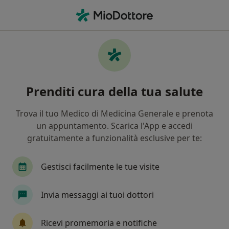
Men
Dermatologo • Giarre, CT
Filters
Mappa
Dermatologi a Giarre. Prenota online la tua
Prenditi cura della tua salute
visita
In che modo ordiniamo i risultati
Trova il tuo Medico di Medicina Generale e prenota
un appuntamento. Scarica l'App e accedi
gratuitamente a funzionalità esclusive per te:
Gestisci facilmente le tue visite
Invia messaggi ai tuoi dottori
Dr. Gianmarco Torrisi
Ricevi promemoria e notifiche
·
Altro
Dermatologo, Tricologo, Venereologo