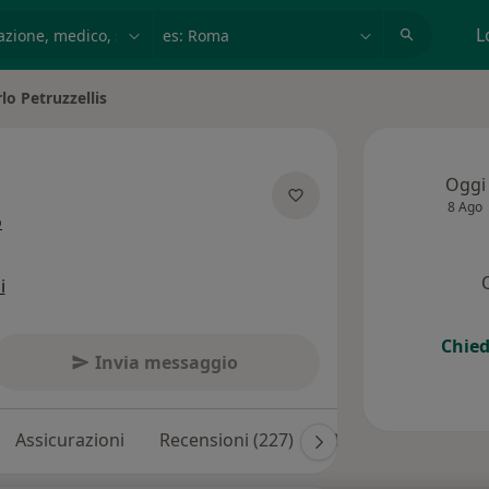
azione, medico, struttura
es: Roma
L
lo Petruzzellis
città
Oggi
8 Ago
sulle specializzazioni
o
i
Chied
Invia messaggio
Assicurazioni
Recensioni (227)
Risposte ai pazienti