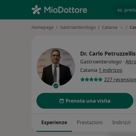
es. prest
Homepage
Gastroenterologo
Catania
Car
Cambia 
Dr.
Carlo Petruzzellis
Gastroenterologo
·
Altr
Catania
1 indirizzo
227 recension
Prenota una visita
Esperienze
Prestazioni
Indirizzi