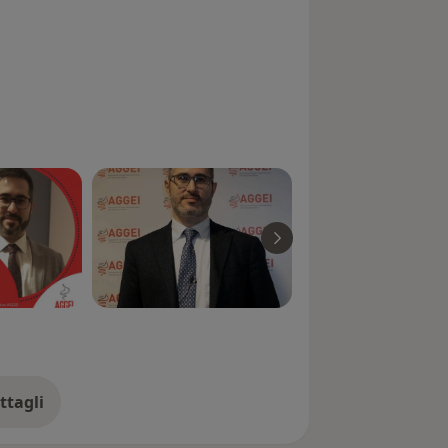
ttagli
ll'esperienza