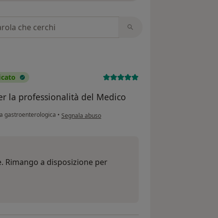
 recensioni
icato
r la professionalità del Medico
secondo l'opinione dell'utente Arena Antonina
ta gastroenterologica
•
Segnala abuso
le. Rimango a disposizione per