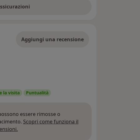
assicurazioni
Aggiungi una recensione
 la visita
Puntualità
 possono essere rimosse o
iacimento.
Scopri come funziona il
Per saperne di più sulle opinioni
ensioni.