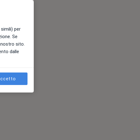
simili) per
azione. Se
l nostro sito.
ento dalle
ccetto