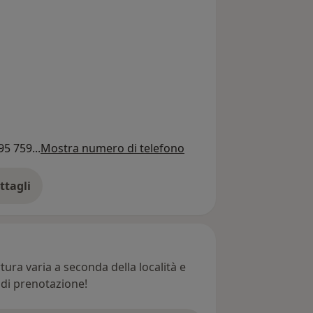
95 759...
Mostra numero di telefono
ttagli
ll'indirizzo
ura varia a seconda della località e
e di prenotazione!