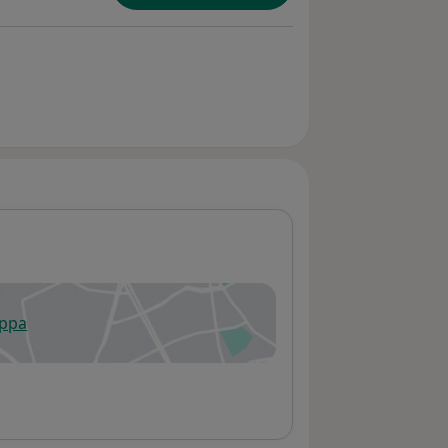
appa
 apre in una nuova scheda