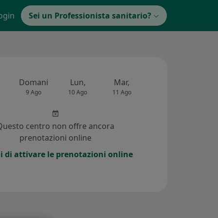
ogin
Sei un Professionista sanitario?
Domani
Lun,
Mar,
Mer,
Gio,
9 Ago
10 Ago
11 Ago
12 Ago
13 Ag
Questo centro non offre ancora
prenotazioni online
i di attivare le prenotazioni online
 (84)