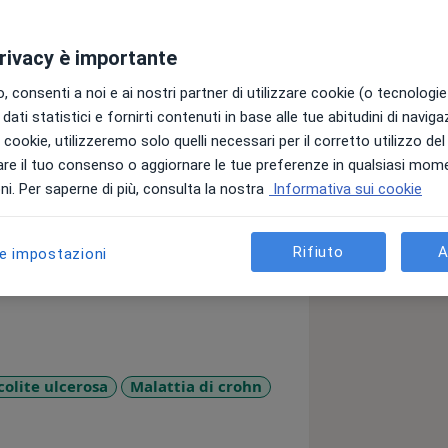
privacy è importante
 consenti a noi e ai nostri partner di utilizzare cookie (o tecnologie 
dati statistici e fornirti contenuti in base alle tue abitudini di navig
 presso l'Istituto Ospedaliero
i i cookie, utilizzeremo solo quelli necessari per il corretto utilizzo de
pandomi prevalentemente di
re il tuo consenso o aggiornare le tue preferenze in qualsiasi mom
torie croniche dell'intestino.
i. Per saperne di più, consulta la nostra
Informativa sui cookie
te medico presso l'ospedale ARNAS
ndomi di endoscopia digestiva
Rifiuto
A
le impostazioni
di pazienti gastroenterologici e affetti
testino. Ho partecipato ed attualmente
dell'endoscopia digestiva e delle
di clinical investigator che di
colite ulcerosa
Malattia di crohn
_more_diseases