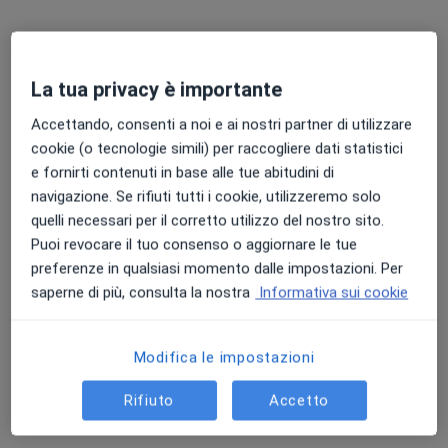
Bioristrutturazione
da 350 €
Questo dottore non ha ancora attivato le prenotazioni online presso questo indirizzo.
La tua privacy è importante
Chiedi di attivare le prenotazioni online
Accettando, consenti a noi e ai nostri partner di utilizzare
cookie (o tecnologie simili) per raccogliere dati statistici
e fornirti contenuti in base alle tue abitudini di
navigazione. Se rifiuti tutti i cookie, utilizzeremo solo
quelli necessari per il corretto utilizzo del nostro sito.
Puoi revocare il tuo consenso o aggiornare le tue
preferenze in qualsiasi momento dalle impostazioni. Per
saperne di più, consulta la nostra
Informativa sui cookie
Dott.ssa Federica Maria Agata Spagnolo
·
Altro
Modifica le impostazioni
Nutrizionista
18 recensioni
Rifiuto
Accetto
Indirizzo
Online