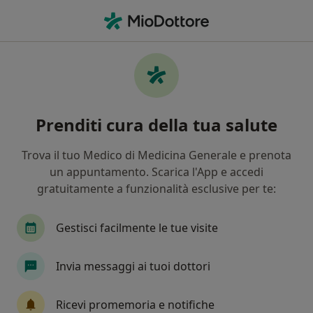
Men
Obesità • Catania, CT
Filters
• 1
Assicurazione
Map
Specialisti in trattamento Obesità a Catania
Prenditi cura della tua salute
In che modo ordiniamo i risultati
Trova il tuo Medico di Medicina Generale e prenota
un appuntamento. Scarica l'App e accedi
Che specializzazione stai cercando?
gratuitamente a funzionalità esclusive per te:
Nutrizionista
Psicologo
Endocrinologo
Gestisci facilmente le tue visite
Invia messaggi ai tuoi dottori
Ricevi promemoria e notifiche