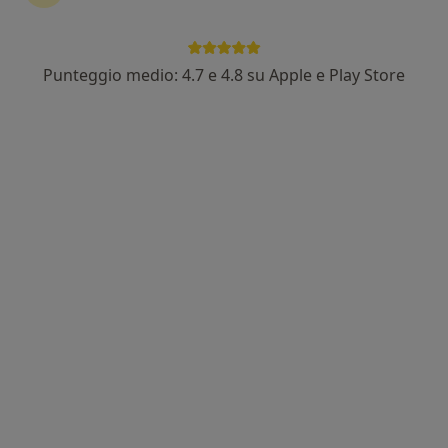
Punteggio medio: 4.7 e 4.8 su Apple e Play Store
Nuovo profilo su MioDottore
Pagamenti online
Dott.ssa Claudia Russo
·
Altro
Psicologo
4 recensioni
Indirizzo
Online
-, Catania
•
Mappa
Studio Catania - Dott.ssa Claudia Russo
Colloquio psicologico
60 €
Questo dottore non ha ancora attivato le prenotazioni online presso questo indirizzo.
Chiedi di attivare le prenotazioni online