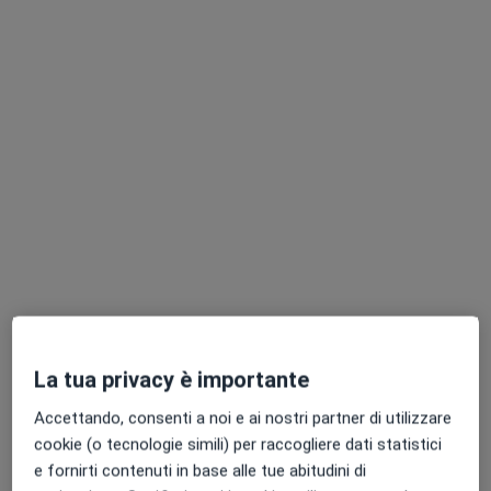
Chiedi di attivare le prenotazioni online
Dott.ssa Chiara Dell'Arte
Nutrizionista
43 recensioni
La tua privacy è importante
Indirizzo
Online
Accettando, consenti a noi e ai nostri partner di utilizzare
cookie (o tecnologie simili) per raccogliere dati statistici
Via del Canalicchio 9, Catania
•
Mappa
e fornirti contenuti in base alle tue abitudini di
Dott.ssa Dell'Arte Chiara, Biologa Nutrizionista