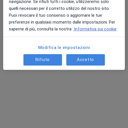
navigazione. Se rifiuti tutti i cookie, utilizzeremo solo
Analisi bioimpedenziometrica
35 €
quelli necessari per il corretto utilizzo del nostro sito.
Puoi revocare il tuo consenso o aggiornare le tue
Questo dottore non ha ancora attivato le prenotazioni online presso questo indirizzo.
preferenze in qualsiasi momento dalle impostazioni. Per
saperne di più, consulta la nostra
Informativa sui cookie
Chiedi di attivare le prenotazioni online
Modifica le impostazioni
Rifiuto
Accetto
Dott. Gabriele Principato
·
Altro
Osteopata, Chiropratico, Posturologo
49 recensioni
Indirizzo
Online