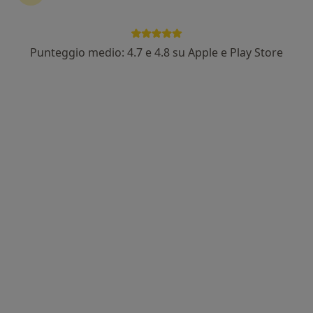
Punteggio medio: 4.7 e 4.8 su Apple e Play Store
Pagamenti online
Dott.ssa Daniela Anastasi
·
Altro
Nutrizionista, Biologo nutrizionista
16 recensioni
Indirizzo
Online
Via Gustavo Vagliasindi, 52, Catania
•
Mappa
One medical center
Analisi della composizione corporea
90 €
Questo dottore non ha ancora attivato le prenotazioni online presso questo indirizzo.
Chiedi di attivare le prenotazioni online