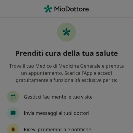
Men
Gastrite • Catania, CT
Filters
• 1
Assicurazione
Map
Specialisti in trattamento Gastrite a
Prenditi cura della tua salute
Catania
In che modo ordiniamo i risultati
Trova il tuo Medico di Medicina Generale e prenota
un appuntamento. Scarica l'App e accedi
gratuitamente a funzionalità esclusive per te:
Che specializzazione stai cercando?
Nutrizionista
Medico di medicina generale
Gestisci facilmente le tue visite
Invia messaggi ai tuoi dottori
Ricevi promemoria e notifiche