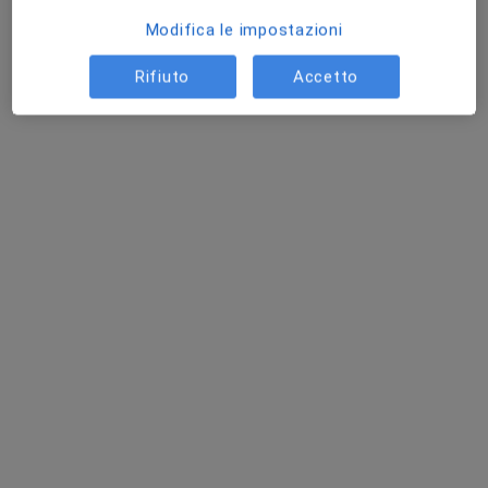
Analisi della composizione corporea
90 €
Modifica le impostazioni
Questo dottore non ha ancora attivato le prenotazioni online presso questo indirizzo.
Rifiuto
Accetto
Chiedi di attivare le prenotazioni online
Dott.ssa Federica Maria Agata Spagnolo
·
Altro
Nutrizionista
18 recensioni
Indirizzo
Online