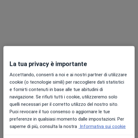
Chiedi di attivare le prenotazioni online
La tua privacy è importante
Pagamenti online
Accettando, consenti a noi e ai nostri partner di utilizzare
Dott.ssa Daniela Anastasi
cookie (o tecnologie simili) per raccogliere dati statistici
·
Altro
Nutrizionista, Biologo nutrizionista
e fornirti contenuti in base alle tue abitudini di
16 recensioni
navigazione. Se rifiuti tutti i cookie, utilizzeremo solo
quelli necessari per il corretto utilizzo del nostro sito.
Indirizzo
Online
Puoi revocare il tuo consenso o aggiornare le tue
preferenze in qualsiasi momento dalle impostazioni. Per
saperne di più, consulta la nostra
Informativa sui cookie
Via Gustavo Vagliasindi, 52, Catania
•
Mappa
One medical center