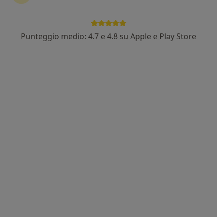
Punteggio medio: 4.7 e 4.8 su Apple e Play Store
Dott.ssa Daria Nicosia
·
Altro
Osteopata
23 recensioni
Indirizzo 1
Indirizzo 2
Online
Via Umberto I, 306, Catania
•
Mappa
Centro Arco Catania
Consulenza online
Prestazione gratuita
Questo dottore non ha ancora attivato le prenotazioni online presso questo indirizzo.
Chiedi di attivare le prenotazioni online