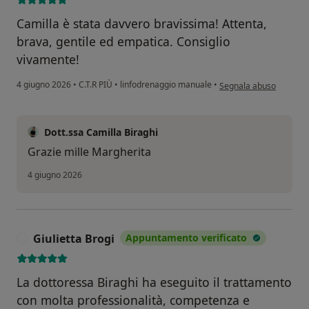
Camilla è stata davvero bravissima! Attenta,
brava, gentile ed empatica. Consiglio
vivamente!
secondo l'opinione dell
4 giugno 2026
•
C.T.R PIÙ
•
linfodrenaggio manuale
•
Segnala abuso
Dott.ssa Camilla Biraghi
Grazie mille Margherita
4 giugno 2026
Giulietta Brogi
Appuntamento verificato
G
La dottoressa Biraghi ha eseguito il trattamento
con molta professionalità, competenza e