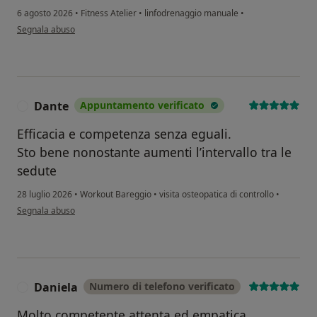
6 agosto 2026
•
Fitness Atelier
•
linfodrenaggio manuale
•
secondo l'opinione dell'utente Sc
Segnala abuso
Dante
Appuntamento verificato
D
Efficacia e competenza senza eguali.
Sto bene nonostante aumenti l’intervallo tra le
sedute
28 luglio 2026
•
Workout Bareggio
•
visita osteopatica di controllo
•
secondo l'opinione dell'utente Dante
Segnala abuso
Daniela
Numero di telefono verificato
D
Molto competente attenta ed empatica