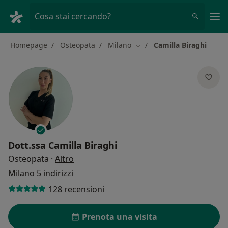
Men
Cosa stai cercando?
Homepage
Osteopata
Milano
Camilla Biraghi
Cambia città
Dott.ssa
Camilla Biraghi
sulle specializzazioni
Osteopata
·
Altro
Milano
5 indirizzi
128 recensioni
Prenota una visita