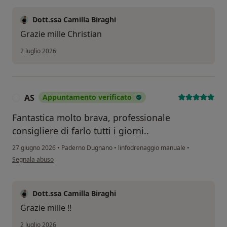
Dott.ssa Camilla Biraghi
Grazie mille Christian
2 luglio 2026
AS
Appuntamento verificato
A
Fantastica molto brava, professionale
consigliere di farlo tutti i giorni..
27 giugno 2026
•
Paderno Dugnano
•
linfodrenaggio manuale
•
secondo l'opinione dell'utente AS
Segnala abuso
Dott.ssa Camilla Biraghi
Grazie mille !!
2 luglio 2026