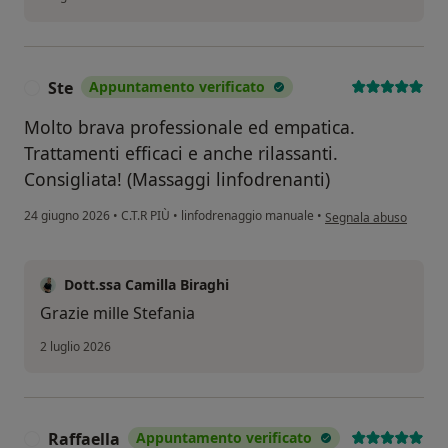
Ste
Appuntamento verificato
S
Molto brava professionale ed empatica.
Trattamenti efficaci e anche rilassanti.
Consigliata! (Massaggi linfodrenanti)
secondo l'opinione del
24 giugno 2026
•
C.T.R PIÙ
•
linfodrenaggio manuale
•
Segnala abuso
Dott.ssa Camilla Biraghi
Grazie mille Stefania
2 luglio 2026
Raffaella
Appuntamento verificato
R