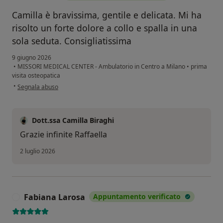
Camilla è bravissima, gentile e delicata. Mi ha
risolto un forte dolore a collo e spalla in una
sola seduta. Consigliatissima
9 giugno 2026
•
MISSORI MEDICAL CENTER - Ambulatorio in Centro a Milano
•
prima
visita osteopatica
secondo l'opinione dell'utente Raffaella
•
Segnala abuso
Dott.ssa Camilla Biraghi
Grazie infinite Raffaella
2 luglio 2026
Fabiana Larosa
Appuntamento verificato
F