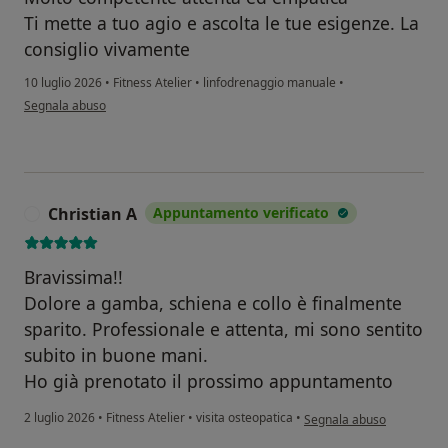
Ti mette a tuo agio e ascolta le tue esigenze. La
consiglio vivamente
10 luglio 2026
•
Fitness Atelier
•
linfodrenaggio manuale
•
secondo l'opinione dell'utente Daniela
Segnala abuso
Christian A
Appuntamento verificato
C
Bravissima!!
Dolore a gamba, schiena e collo è finalmente
sparito. Professionale e attenta, mi sono sentito
subito in buone mani.
Ho già prenotato il prossimo appuntamento
secondo l'opinione dell'ut
2 luglio 2026
•
Fitness Atelier
•
visita osteopatica
•
Segnala abuso