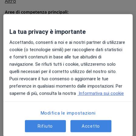
Su di me
Altro
Aree di competenza principali:
Osteopatia
La tua privacy è importante
Principali patologie trattate
Tendinite
Sciatalgia
Mal di schiena
Accettando, consenti a noi e ai nostri partner di utilizzare
a11y_sr_
Mal di testa (cefalea)
Dolore alla spalla
+80
cookie (o tecnologie simili) per raccogliere dati statistici
e fornirti contenuti in base alle tue abitudini di
Presso questo indirizzo visito
navigazione. Se rifiuti tutti i cookie, utilizzeremo solo
Adulti (Solo in alcuni indirizzi)
quelli necessari per il corretto utilizzo del nostro sito.
Puoi revocare il tuo consenso o aggiornare le tue
Tipologia di visite
preferenze in qualsiasi momento dalle impostazioni. Per
In studio
Visualizza gli indirizzi (5)
saperne di più, consulta la nostra
Informativa sui cookie
Foto e video
Modifica le impostazioni
Rifiuto
Accetto