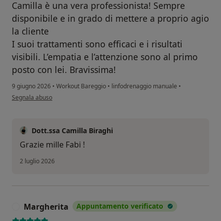
Camilla è una vera professionista! Sempre
disponibile e in grado di mettere a proprio agio
la cliente
I suoi trattamenti sono efficaci e i risultati
visibili. L’empatia e l’attenzione sono al primo
posto con lei. Bravissima!
9 giugno 2026
•
Workout Bareggio
•
linfodrenaggio manuale
•
secondo l'opinione dell'utente Fabiana Larosa
Segnala abuso
Dott.ssa Camilla Biraghi
Grazie mille Fabi !
2 luglio 2026
Margherita
Appuntamento verificato
M