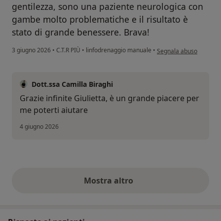
gentilezza, sono una paziente neurologica con
gambe molto problematiche e il risultato è
stato di grande benessere. Brava!
secondo l'opinione dell'
3 giugno 2026
•
C.T.R PIÙ
•
linfodrenaggio manuale
•
Segnala abuso
Dott.ssa Camilla Biraghi
Grazie infinite Giulietta, è un grande piacere per
me poterti aiutare
4 giugno 2026
Mostra altro
opinioni di cui sopra