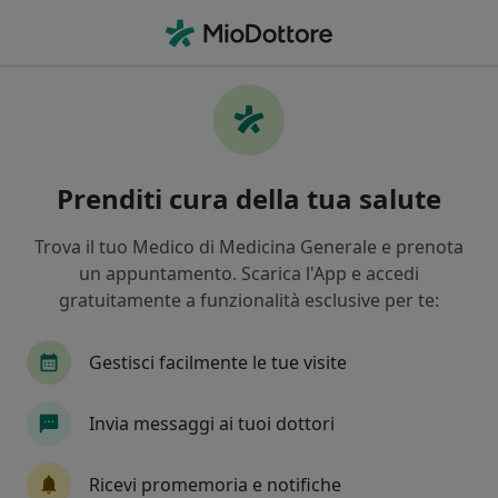
Men
Visita Nutrizionale Di Controllo • Torino, TO
Filters
• 1
Assicurazione
Map
Visita nutrizionale di controllo a Torino:
Prenditi cura della tua salute
cliniche e specialisti
In che modo ordiniamo i risultati
Trova il tuo Medico di Medicina Generale e prenota
un appuntamento. Scarica l'App e accedi
gratuitamente a funzionalità esclusive per te:
Che specializzazione stai cercando?
Nutrizionista
Biologo nutrizionista
Dieti
Gestisci facilmente le tue visite
Invia messaggi ai tuoi dottori
Ricevi promemoria e notifiche