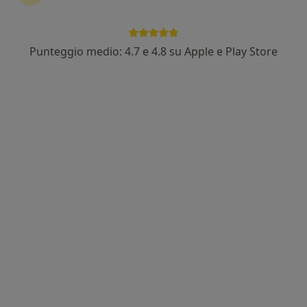
Punteggio medio: 4.7 e 4.8 su Apple e Play Store
Dott.ssa Erica Molinari
Nutrizionista
58 recensioni
Indirizzo
Online
Corso Monte Cucco 87, Torino
•
Mappa
Studio Privato
Visita nutrizionale di controllo
60 €
Questo dottore non ha ancora attivato le prenotazioni online presso questo indirizzo.
Chiedi di attivare le prenotazioni online