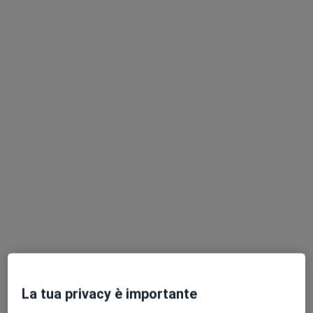
Chiedi di attivare le prenotazioni online
Pagamenti online
Dott. Michael Recupero
·
Altro
Nutrizionista, Biologo nutrizionista
53 recensioni
Indirizzo 1
Indirizzo 2
Online
La tua privacy è importante
via mario Leoni, 14, Torino
•
Mappa