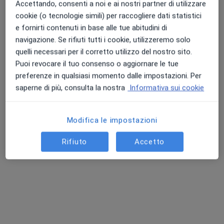
Accettando, consenti a noi e ai nostri partner di utilizzare
Il mio Mondo Fitness
cookie (o tecnologie simili) per raccogliere dati statistici
Visita nutrizionale di controllo
53 €
e fornirti contenuti in base alle tue abitudini di
navigazione. Se rifiuti tutti i cookie, utilizzeremo solo
Questo dottore non ha ancora attivato le prenotazioni online presso questo indirizzo.
quelli necessari per il corretto utilizzo del nostro sito.
Chiedi di attivare le prenotazioni online
Puoi revocare il tuo consenso o aggiornare le tue
preferenze in qualsiasi momento dalle impostazioni. Per
saperne di più, consulta la nostra
Informativa sui cookie
Modifica le impostazioni
Rifiuto
Accetto
Pagamenti online
Dott.ssa Michela Speranzoni
·
Altro
Nutrizionista
1 recensione