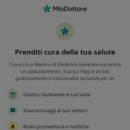
Men
Cosa stai cercando?
Homepage
Prestazioni Disponibili
Visita Medico Sportiva
Visita medico sportiva -
Prenditi cura della tua salute
Informazioni, specialisti,
Trova il tuo Medico di Medicina Generale e prenota
domande frequenti
un appuntamento. Scarica l'App e accedi
gratuitamente a funzionalità esclusive per te:
Gestisci facilmente le tue visite
Info
Domande e Risposte
Invia messaggi ai tuoi dottori
Esperti in visita medico sportiva
Ricevi promemoria e notifiche