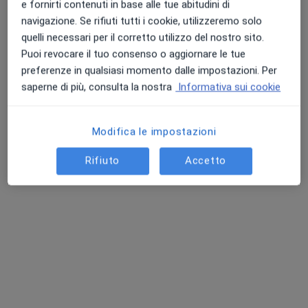
Prenota ora
e fornirti contenuti in base alle tue abitudini di
navigazione. Se rifiuti tutti i cookie, utilizzeremo solo
Biella Sport 4
quelli necessari per il corretto utilizzo del nostro sito.
Puoi revocare il tuo consenso o aggiornare le tue
Medico dello sport
preferenze in qualsiasi momento dalle impostazioni. Per
saperne di più, consulta la nostra
Informativa sui cookie
Prenota ora
Mattia Manetta
Modifica le impostazioni
Medico dello sport
Rifiuto
Accetto
Palazzolo sull'Oglio
Prenota ora
Francesca Belatti
Medico dello sport
Sarzana
Prenota ora