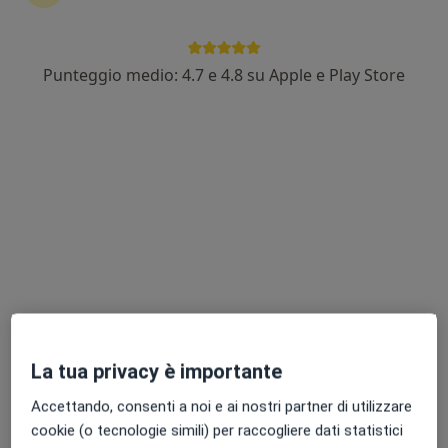
Antonio Madia
Punteggio medio: 4.7 e 4.8 su Apple e Play Store
Medico dello sport
Castelfranco Veneto
Prenota ora
Giulia Fasoli
Medico dello sport
Castelnuovo del Garda
Prenota ora
Biella Sport 4
La tua privacy è importante
Medico dello sport
Accettando, consenti a noi e ai nostri partner di utilizzare
Sandigliano
cookie (o tecnologie simili) per raccogliere dati statistici