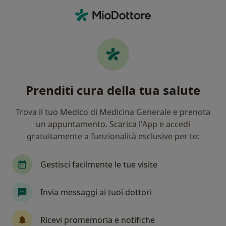
Men
Valutazione Della Composizione Corporea Con Il Metodo Impedenziometrico • Palermo, PA
Filters
• 1
Mappa
Valutazione della composizione corporea
Prenditi cura della tua salute
con il metodo impedenziometrico a
Palermo: cliniche e specialisti
Trova il tuo Medico di Medicina Generale e prenota
In che modo ordiniamo i risultati
un appuntamento. Scarica l'App e accedi
gratuitamente a funzionalità esclusive per te:
Che specializzazione stai cercando?
Gestisci facilmente le tue visite
Nutrizionista
Dietista
Dietologo
Biol
Invia messaggi ai tuoi dottori
Ricevi promemoria e notifiche