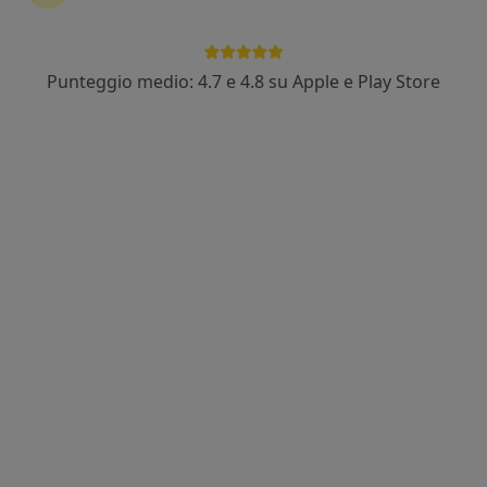
Punteggio medio: 4.7 e 4.8 su Apple e Play Store
Dr. Umberto Villanti
Nutrizionista, Biologo nutrizionista
17 recensioni
Indirizzo
Online
Via Gaspare Palermo, 58, Palermo
•
Mappa
Studio Biologo Nutrizionista e Naturopata Iridologo
Valutazione della composizione corporea con il metodo impedenziometrico
120 €
Questo dottore non ha ancora attivato le prenotazioni online presso questo indirizzo.
Chiedi di attivare le prenotazioni online