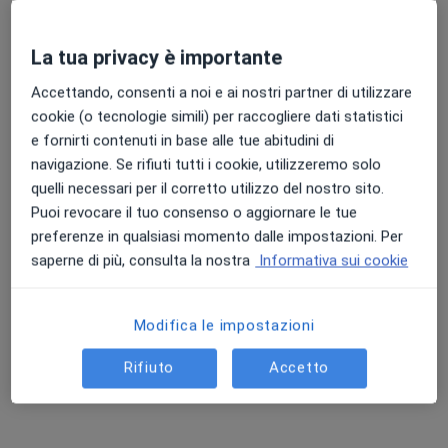
Valutazione della composizione corporea con il metodo impedenziometrico
Prezzo non disponibile
Questo dottore non ha ancora attivato le prenotazioni online presso questo indirizzo.
La tua privacy è importante
Chiedi di attivare le prenotazioni online
Accettando, consenti a noi e ai nostri partner di utilizzare
cookie (o tecnologie simili) per raccogliere dati statistici
e fornirti contenuti in base alle tue abitudini di
navigazione. Se rifiuti tutti i cookie, utilizzeremo solo
quelli necessari per il corretto utilizzo del nostro sito.
Puoi revocare il tuo consenso o aggiornare le tue
preferenze in qualsiasi momento dalle impostazioni. Per
saperne di più, consulta la nostra
Informativa sui cookie
Dott. Fabio Buscemi
Modifica le impostazioni
·
Altro
Nutrizionista, Dietologo, Dietista
Rifiuto
Accetto
323 recensioni
Indirizzo
Online