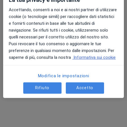
Andrologo, Urologo
Accettando, consenti a noi e ai nostri partner di utilizzare
Cellino San Marco
cookie (o tecnologie simili) per raccogliere dati statistici
Prenota ora
e fornirti contenuti in base alle tue abitudini di
navigazione. Se rifiuti tutti i cookie, utilizzeremo solo
Francesco Ventrici
quelli necessari per il corretto utilizzo del nostro sito.
Puoi revocare il tuo consenso o aggiornare le tue
Urologo, Andrologo
preferenze in qualsiasi momento dalle impostazioni. Per
Catanzaro
saperne di più, consulta la nostra
Informativa sui cookie
Prenota ora
Pierluigi Venneri
Modifica le impostazioni
Ecografista, Senologo, Radiologo
Rifiuto
Accetto
Roma
Prenota ora
Nicola Antonio di Meo