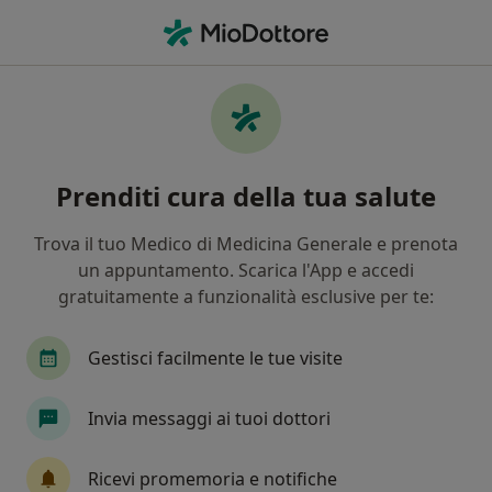
Men
Cosa stai cercando?
Homepage
Prestazioni Disponibili
Ecografia Prostatica Transrettale Con Fase Dinamica
Minzionale
Prenditi cura della tua salute
Ecografia prostatica transrettale
con fase dinamica minzionale -
Trova il tuo Medico di Medicina Generale e prenota
un appuntamento. Scarica l'App e accedi
Informazioni, specialisti,
gratuitamente a funzionalità esclusive per te:
domande frequenti
Gestisci facilmente le tue visite
Invia messaggi ai tuoi dottori
Info
Domande e Risposte
Ricevi promemoria e notifiche