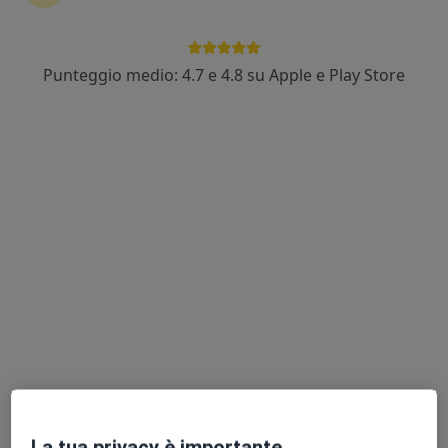
Esperti in ecografia prostatica transrettale
con fase dinamica minzionale
Punteggio medio: 4.7 e 4.8 su Apple e Play Store
Mariano Pizzuti
Urologo, Andrologo
Caserta
Prenota ora
Andrea Francesco Ledda
Andrologo, Urologo
Pescara
Prenota ora
Salvatore Leo
La tua privacy è importante