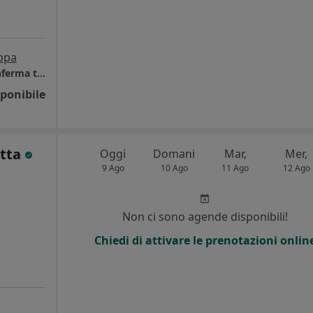
ppa
Studio di psicologia psicoterapia- Previa conferma telefonica
ponibile
atta
Oggi
Domani
Mar,
Mer,
9 Ago
10 Ago
11 Ago
12 Ago
Non ci sono agende disponibili!
Chiedi di attivare le prenotazioni onlin