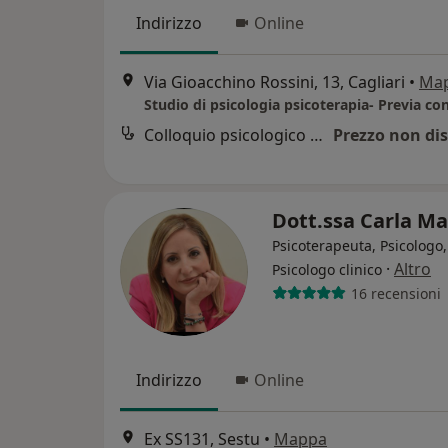
Indirizzo
Online
Via Gioacchino Rossini, 13, Cagliari
•
Ma
Colloquio psicologico clinico
Prezzo non dis
Dott.ssa Carla M
Psicoterapeuta, Psicologo,
·
Altro
Psicologo clinico
16 recensioni
Indirizzo
Online
Ex SS131, Sestu
•
Mappa