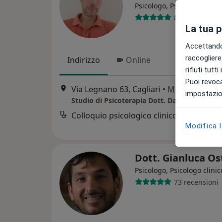
Psicologo, Psicoterapeuta
8 recensioni
La tua 
Accettando,
raccogliere 
Indirizzo
Online
rifiuti tutt
Puoi revoca
Via Legnano 63, Cagliari
•
Mappa
impostazion
Studio di Psicoterapia Dott. Davide Arthema
Colloquio psicologico clinico
Modifica 
Dott. Gianluca O
Psicologo, Psicologo clinic
73 recensioni