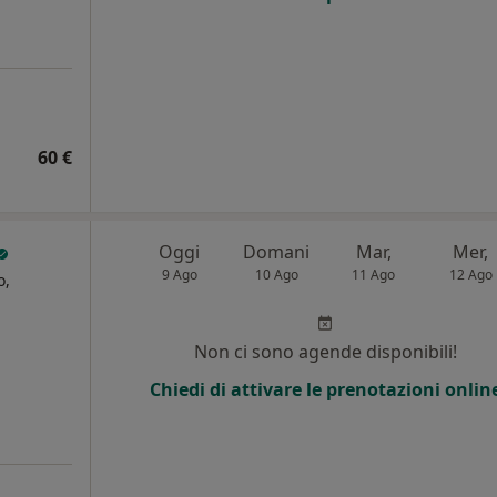
60 €
Oggi
Domani
Mar,
Mer,
9 Ago
10 Ago
11 Ago
12 Ago
o,
Non ci sono agende disponibili!
Chiedi di attivare le prenotazioni onlin