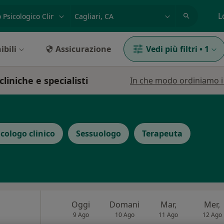
azione, medico, struttura
es: Roma
L
ibili
Assicurazione
Vedi più filtri
•
1
cliniche e specialisti
In che modo ordiniamo i r
icologo clinico
Sessuologo
Terapeuta
Oggi
Domani
Mar,
Mer,
9 Ago
10 Ago
11 Ago
12 Ago