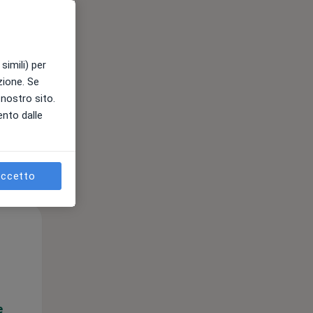
e
simili) per
azione. Se
l nostro sito.
ento dalle
ccetto
Gio,
Ven,
Sab,
13 Ago
14 Ago
15 Ago
e