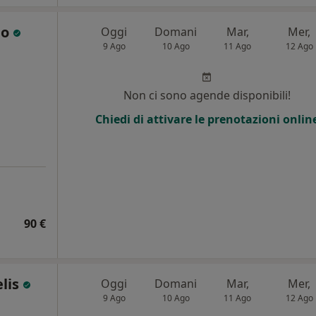
lo
Oggi
Domani
Mar,
Mer,
9 Ago
10 Ago
11 Ago
12 Ago
i
Non ci sono agende disponibili!
Chiedi di attivare le prenotazioni onlin
90 €
elis
Oggi
Domani
Mar,
Mer,
9 Ago
10 Ago
11 Ago
12 Ago