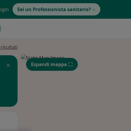
ogin
Sei un Professionista sanitario?
isultati
Espandi mappa
Gio,
Ven,
Sab,
13 Ago
14 Ago
15 Ago