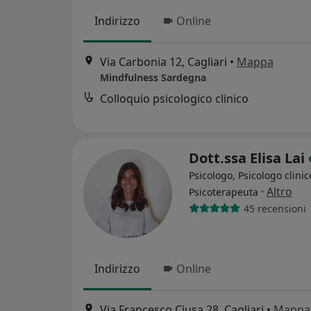
Indirizzo
Online
Via Carbonia 12, Cagliari
•
Mappa
Mindfulness Sardegna
Colloquio psicologico clinico
Dott.ssa Elisa Lai
Psicologo, Psicologo clinic
·
Altro
Psicoterapeuta
45 recensioni
Indirizzo
Online
Via Francesco Ciusa 28, Cagliari
•
Mappa