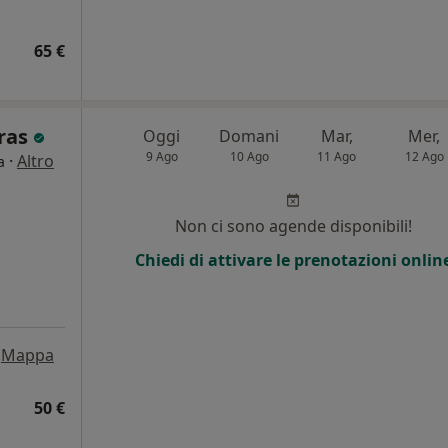
65 €
iras
Oggi
Domani
Mar,
Mer,
9 Ago
10 Ago
11 Ago
12 Ago
·
Altro
a
Non ci sono agende disponibili!
Chiedi di attivare le prenotazioni onlin
Mappa
50 €