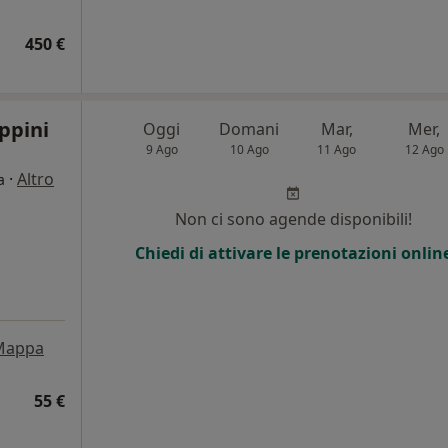
450 €
ippini
Oggi
Domani
Mar,
Mer,
9 Ago
10 Ago
11 Ago
12 Ago
·
Altro
a
Non ci sono agende disponibili!
Chiedi di attivare le prenotazioni onlin
Mappa
55 €