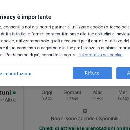
·
Altro
Non ci sono agende disponibili!
privacy è importante
Chiedi di attivare le prenotazioni onlin
 consenti a noi e ai nostri partner di utilizzare cookie (o tecnologie 
dati statistici e fornirti contenuti in base alle tue abitudini di navig
i i cookie, utilizzeremo solo quelli necessari per il corretto utilizzo de
re il tuo consenso o aggiornare le tue preferenze in qualsiasi mom
i. Per saperne di più, consulta la nostra
Informativa sui cookie
lle
50 €
Rifiuto
A
le impostazioni
stuni
Oggi
Domani
Mar,
Mer,
9 Ago
10 Ago
11 Ago
12 Ago
·
Altro
o
Non ci sono agende disponibili!
Chiedi di attivare le prenotazioni onlin