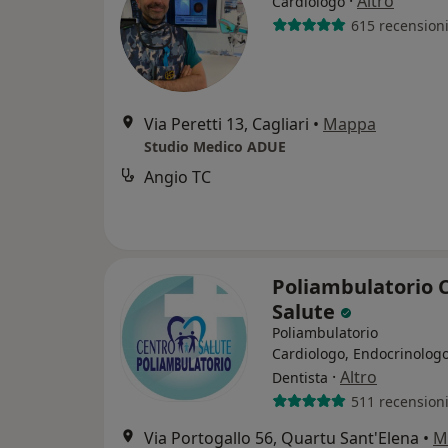
·
Altro
Cardiologo
615 recension
Via Peretti 13, Cagliari
•
Mappa
Studio Medico ADUE
Angio TC
Poliambulatorio 
Salute
Poliambulatorio
Cardiologo, Endocrinologo
·
Altro
Dentista
511 recension
Via Portogallo 56, Quartu Sant'Elena
•
M