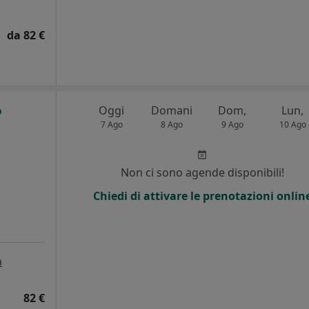
da 82 €
Oggi
Domani
Dom,
Lun,
7 Ago
8 Ago
9 Ago
10 Ago
i
Non ci sono agende disponibili!
Chiedi di attivare le prenotazioni onlin
a
82 €