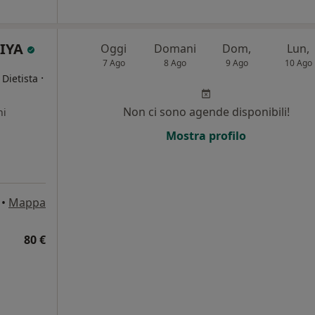
RIYA
Oggi
Domani
Dom,
Lun,
7 Ago
8 Ago
9 Ago
10 Ago
·
 Dietista
Non ci sono agende disponibili!
ni
Mostra profilo
•
Mappa
80 €