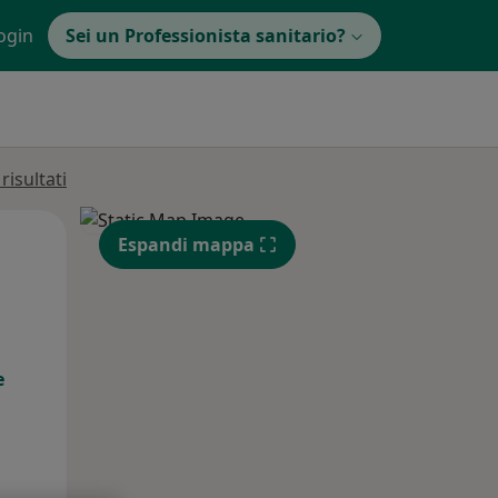
ogin
Sei un Professionista sanitario?
isultati
Mar,
Mer,
Gio,
Espandi mappa
11 Ago
12 Ago
13 Ago
e