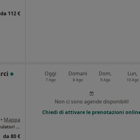
da 112 €
arci
Oggi
Domani
Dom,
Lun,
7 Ago
8 Ago
9 Ago
10 Ago
i
Non ci sono agende disponibili!
Chiedi di attivare le prenotazioni onlin
•
Mappa
Policlinico Universitario di Monserrato, ambulatori di Cardioangiologia
da 80 €