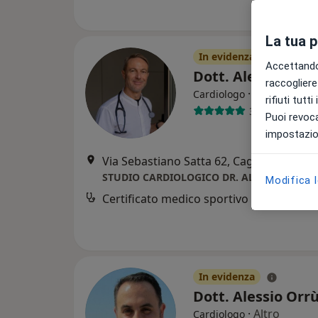
La tua 
In evidenza
Accettando,
Dott. Alessandro
raccogliere 
·
Altro
Cardiologo
rifiuti tutt
324 recension
Puoi revoca
impostazion
Via Sebastiano Satta 62, Cagliari
•
Mapp
STUDIO CARDIOLOGICO DR. ALESSANDRO B
Modifica 
Certificato medico sportivo non agonist
In evidenza
Dott. Alessio Orr
·
Altro
Cardiologo