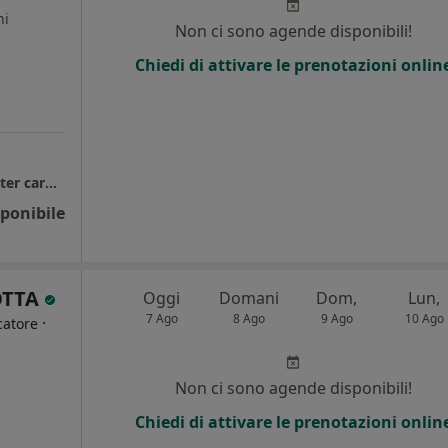
ni
Non ci sono agende disponibili!
Chiedi di attivare le prenotazioni onlin
Studio Cardiologico dott. Alessio Orru' - Holter cardiaco e pressorio
ponibile
OTTA
Oggi
Domani
Dom,
Lun,
7 Ago
8 Ago
9 Ago
10 Ago
·
catore
i
Non ci sono agende disponibili!
Chiedi di attivare le prenotazioni onlin