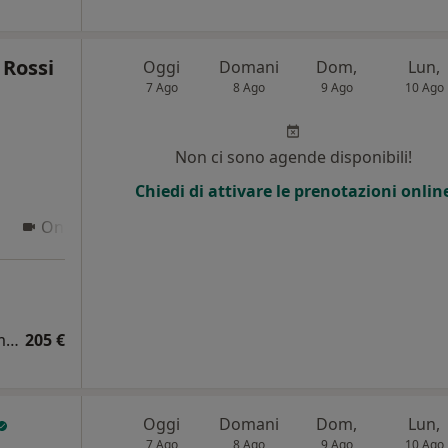
 Rossi
Oggi
Domani
Dom,
Lun,
7 Ago
8 Ago
9 Ago
10 Ago
i
Non ci sono agende disponibili!
Chiedi di attivare le prenotazioni onlin
Online
Visita cardiologica + elettrocardiogramma + ecocardiocolordoppler
205 €
Oggi
Domani
Dom,
Lun,
7 Ago
8 Ago
9 Ago
10 Ago