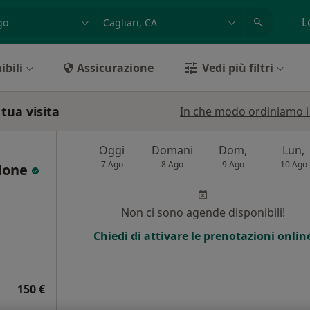
azione, medico, struttura
es: Roma
L
ibili
Assicurazione
Vedi più filtri
 tua visita
In che modo ordiniamo i r
Oggi
Domani
Dom,
Lun,
7 Ago
8 Ago
9 Ago
10 Ago
alone
i
Non ci sono agende disponibili!
Chiedi di attivare le prenotazioni onlin
150 €