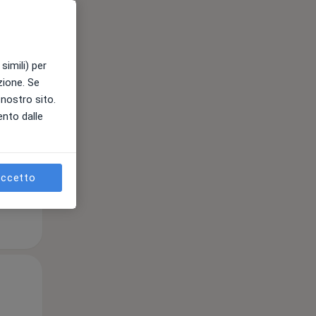
Mar,
Mer,
Gio,
simili) per
11 Ago
12 Ago
13 Ago
azione. Se
l nostro sito.
ento dalle
e
ccetto
Mar,
Mer,
Gio,
11 Ago
12 Ago
13 Ago