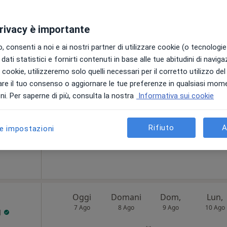
privacy è importante
Oggi
Domani
Dom,
Lun,
 consenti a noi e ai nostri partner di utilizzare cookie (o tecnologie 
7 Ago
8 Ago
9 Ago
10 Ago
 Bina
dati statistici e fornirti contenuti in base alle tue abitudini di navig
i i cookie, utilizzeremo solo quelli necessari per il corretto utilizzo de
i
re il tuo consenso o aggiornare le tue preferenze in qualsiasi mom
Non ci sono agende disponibili!
i. Per saperne di più, consulta la nostra
Informativa sui cookie
Chiedi di attivare le prenotazioni onlin
a
INA
Rifiuto
A
le impostazioni
ico
90 €
Oggi
Domani
Dom,
Lun,
7 Ago
8 Ago
9 Ago
10 Ago
ù