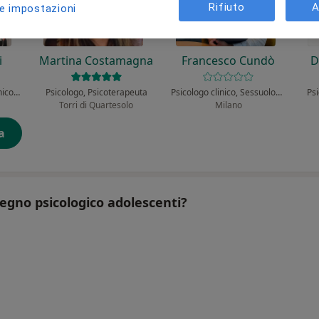
Rifiuto
A
le impostazioni
i
Martina Costamagna
Francesco Cundò
D
Psicologo, Psicologo clinico, Psicoterapeuta
Psicologo, Psicoterapeuta
Psicologo clinico, Sessuologo, Psicologo
Psi
Torri di Quartesolo
Milano
a
tegno psicologico adolescenti?