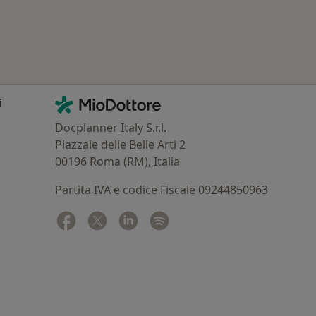
Contatti
MioDottore - Homepage
i
Docplanner Italy S.r.l.
Piazzale delle Belle Arti 2
00196 Roma (RM), Italia
Partita IVA e codice Fiscale 09244850963
Facebook
si apre in una nuova scheda
Twitter
si apre in una nuova scheda
Linkedin
si apre in una nuova scheda
Spotify
si apre in una nuova sched