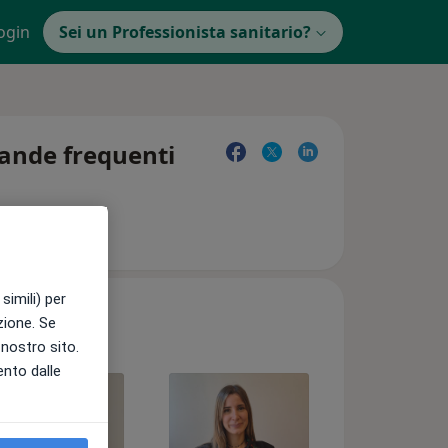
ogin
Sei un Professionista sanitario?
mande frequenti
simili) per
azione. Se
l nostro sito.
ento dalle