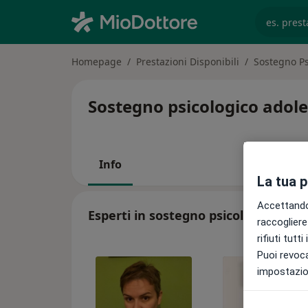
es. prest
Homepage
Prestazioni Disponibili
Sostegno Ps
Sostegno psicologico adole
Info
La tua 
Accettando,
Esperti in sostegno psicologico adol
raccogliere 
rifiuti tutt
Puoi revoca
impostazion