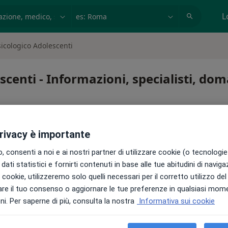
azione, medico, struttura
es: Roma
L
icologico Adolescenti
scenti - Informazioni, specialisti, do
privacy è importante
 consenti a noi e ai nostri partner di utilizzare cookie (o tecnologie 
escenti
dati statistici e fornirti contenuti in base alle tue abitudini di navig
i i cookie, utilizzeremo solo quelli necessari per il corretto utilizzo de
re il tuo consenso o aggiornare le tue preferenze in qualsiasi mom
i. Per saperne di più, consulta la nostra
Informativa sui cookie