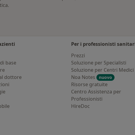
tica.
azienti
Per i professionisti sanitar
i
Prezzi
di base
Soluzione per Specialisti
ure
Soluzione per Centri Medici
al dottore
Noa Notes
nuovo
zioni
Risorse gratuite
gie
Centro Assistenza per
Professionisti
bile
HireDoc