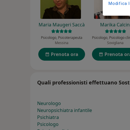
Modifica 
Maria Maugeri Saccà
Marika Calcin
Psicologo, Psicoterapeuta
Messina
Sovigliana
Prenota ora
Prenota or
Quali professionisti effettuano Sos
Neurologo
Neuropsichiatra infantile
Psichiatra
Psicologo