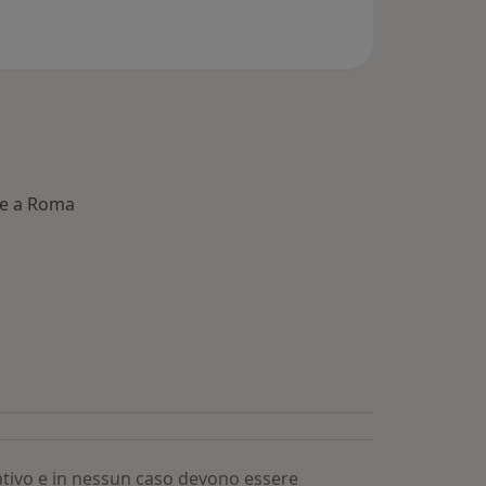
le a Roma
 Dottori più ricercati
mativo e in nessun caso devono essere