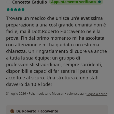
Concetta Cadullo
Appuntamento verificato
C
​Trovare un medico che unisca un'elevatissima
preparazione a una così grande umanità non è
facile, ma il Dott.Roberto Fiaccavento ne è la
prova. Fin dal primo momento mi ha ascoltata
con attenzione e mi ha guidata con estrema
chiarezza. Un ringraziamento di cuore va anche
a tutta la sua équipe: un gruppo di
professionisti straordinari, sempre sorridenti,
disponibili e capaci di far sentire il paziente
accolto e al sicuro. Una struttura e uno staff
davvero da 10 e lode!
secondo l'opinione 
31 luglio 2026
•
Poliambulatorio Medisan
•
colonscopia
•
Segnala abuso
Dr. Roberto Fiaccavento