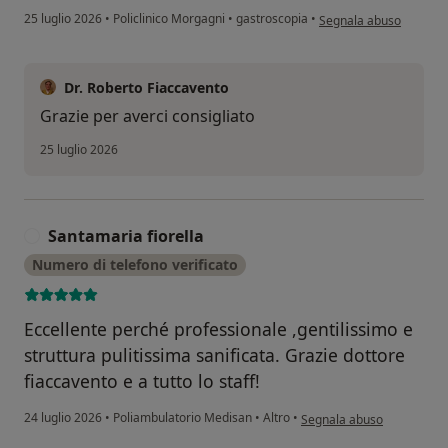
secondo l'opinione dell
25 luglio 2026
•
Policlinico Morgagni
•
gastroscopia
•
Segnala abuso
Dr. Roberto Fiaccavento
Grazie per averci consigliato
25 luglio 2026
Santamaria fiorella
S
Numero di telefono verificato
Eccellente perché professionale ,gentilissimo e
struttura pulitissima sanificata. Grazie dottore
fiaccavento e a tutto lo staff!
secondo l'opinione dell'ut
24 luglio 2026
•
Poliambulatorio Medisan
•
Altro
•
Segnala abuso