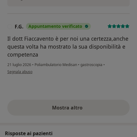
F.G.
Appuntamento verificato
F
Il dott Fiaccavento è per noi una certezza,anche
questa volta ha mostrato la sua disponibilità e
competenza
21 luglio 2026
•
Poliambulatorio Medisan
•
gastroscopia
•
secondo l'opinione dell'utente F.G.
Segnala abuso
Mostra altro
opinioni di cui sopra
Risposte ai pazienti