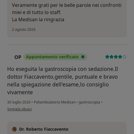
Veramente grati per le belle parole nei confronti
miei e di tutto lo staff.
La Medisan la ringrazia
2 agosto 2026
OP
Appuntamento verificato
O
Ho eseguita la gastroscopia con sedazione.Il
dottor Fiaccavento,gentile, puntuale e bravo
nella spiegazione dell'esame,lo consiglio
vivamente
30 luglio 2026
•
Poliambulatorio Medisan
•
gastroscopia
•
secondo l'opinione dell'utente OP
Segnala abuso
Dr. Roberto Fiaccavento