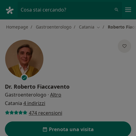
Men
Cosa stai cercando?
Homepage
Gastroenterologo
Catania
Roberto Fiac
Cambia città
Dr.
Roberto Fiaccavento
sulle specializzazioni
Gastroenterologo
·
Altro
Catania
4 indirizzi
474 recensioni
Prenota una visita