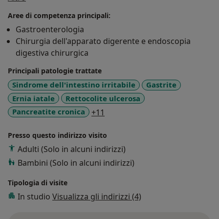
sedazione superficiale e profonda presso la Clinica
Aree di competenza principali:
Morgagni di Catania,e presso il centro medisan di
Gastroenterologia
Catania ,esperienze di Master al S Marks Hospital di
Chirurgia dell'apparato digerente e endoscopia
Londra (1 anno) e all’Hopital E.Herriot di Lione (8
digestiva chirurgica
mesi),Vicepresidente Fondazione Ordine Dei Medici di
Catania.
Principali patologie trattate
Sindrome dell'intestino irritabile
Gastrite
Ernia iatale
Rettocolite ulcerosa
a11y_sr_more_diseases
Pancreatite cronica
+11
Presso questo indirizzo visito
Adulti (Solo in alcuni indirizzi)
Bambini (Solo in alcuni indirizzi)
Tipologia di visite
In studio
Visualizza gli indirizzi (4)