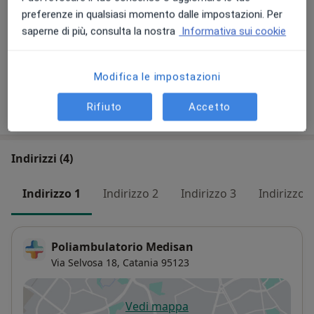
Visita gastroenterologica
preferenze in qualsiasi momento dalle impostazioni. Per
140 €
Dettagli
saperne di più, consulta la nostra
Informativa sui cookie
+ 3 prestazioni
Modifica le impostazioni
Rifiuto
Accetto
Come funzionano i prezzi?
Indirizzi (4)
Indirizzo 1
Indirizzo 2
Indirizzo 3
Indirizzo 4
Poliambulatorio Medisan
Via Selvosa 18,
Catania
95123
Vedi mappa
si apre in una nuova scheda