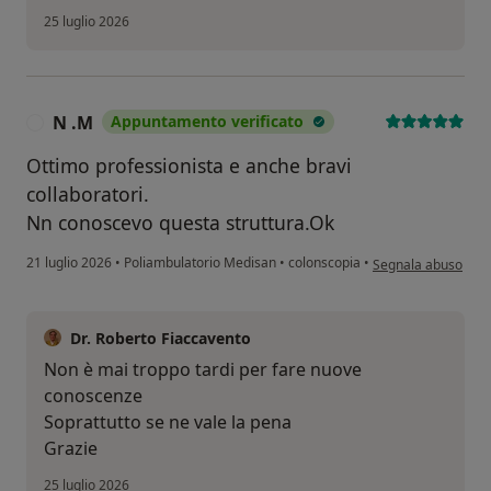
25 luglio 2026
N .M
Appuntamento verificato
N
Ottimo professionista e anche bravi
collaboratori.
Nn conoscevo questa struttura.Ok
secondo l'opinione 
21 luglio 2026
•
Poliambulatorio Medisan
•
colonscopia
•
Segnala abuso
Dr. Roberto Fiaccavento
Non è mai troppo tardi per fare nuove
conoscenze
Soprattutto se ne vale la pena
Grazie
25 luglio 2026