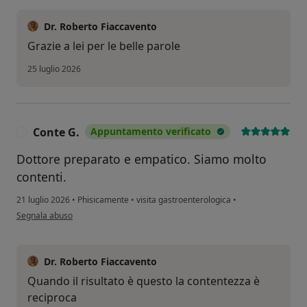
Dr. Roberto Fiaccavento
Grazie a lei per le belle parole
25 luglio 2026
Conte G.
Appuntamento verificato
C
Dottore preparato e empatico. Siamo molto
contenti.
21 luglio 2026
•
Phisicamente
•
visita gastroenterologica
•
secondo l'opinione dell'utente Conte G.
Segnala abuso
Dr. Roberto Fiaccavento
Quando il risultato è questo la contentezza è
reciproca