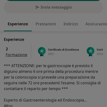
Invia messaggio
Esperienze
Prestazioni
Indirizzi
Assicurazio
Esperienze
2
Formazione
*** ATTENZIONE: per le gastroscopie è previsto il
digiuno almeno 6 ore prima della procedura mentre
per la colonscopia si prevede una preparazione da
seguire nelle 72 ore precedenti l'esame. Si consiglia di
contattare il reparto per tempo ***
Esperto di Gastroenterologia ed Endoscopia
Su di me
diagnostica ed operativa, Esegue esami endoscopici in
Altro