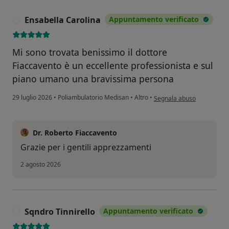
Ensabella Carolina
Appuntamento verificato
E
Mi sono trovata benissimo il dottore
Fiaccavento è un eccellente professionista e sul
piano umano una bravissima persona
secondo l'opinione dell'ut
29 luglio 2026
•
Poliambulatorio Medisan
•
Altro
•
Segnala abuso
Dr. Roberto Fiaccavento
Grazie per i gentili apprezzamenti
2 agosto 2026
Sqndro Tinnirello
Appuntamento verificato
S