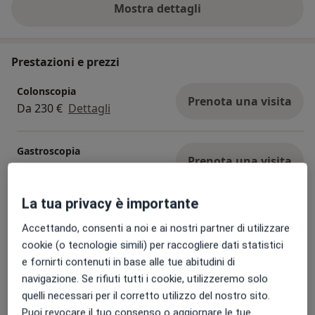
Mostra dettagli
sull'esperienza
Prestazioni e prezzi
Colonscopia
Prenota una visita
Da 230 €
Dettagli
Gastroscopia
Prenota una visita
180 €
Dettagli
La tua privacy è importante
Esofagogastroduodenoscopia
Prenota una visita
180 €
Dettagli
Accettando, consenti a noi e ai nostri partner di utilizzare
cookie (o tecnologie simili) per raccogliere dati statistici
e fornirti contenuti in base alle tue abitudini di
Rettoscopia
navigazione. Se rifiuti tutti i cookie, utilizzeremo solo
Prenota una visita
140 €
Dettagli
quelli necessari per il corretto utilizzo del nostro sito.
Puoi revocare il tuo consenso o aggiornare le tue