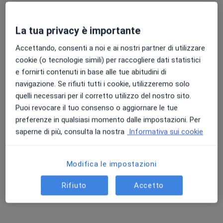
Questo dottore non ha ancora attivato le prenotazioni online presso questo indirizzo.
Chiedi di attivare le prenotazioni online
La tua privacy è importante
Accettando, consenti a noi e ai nostri partner di utilizzare
cookie (o tecnologie simili) per raccogliere dati statistici
e fornirti contenuti in base alle tue abitudini di
navigazione. Se rifiuti tutti i cookie, utilizzeremo solo
quelli necessari per il corretto utilizzo del nostro sito.
Puoi revocare il tuo consenso o aggiornare le tue
preferenze in qualsiasi momento dalle impostazioni. Per
saperne di più, consulta la nostra
Informativa sui cookie
Pagamenti online
Dott.ssa Marta Bertocchi
Modifica le impostazioni
·
Altro
Psicologa, Psicologa clinica
5 recensioni
Rifiuto
Accetto
Indirizzo
Online