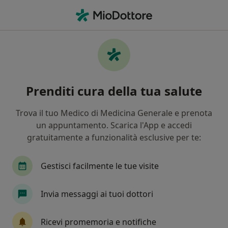
Men
Somatizzazione • Bergamo, BG
Filters
• 1
Assicurazione
Map
Specialisti in trattamento Somatizzazione a
Prenditi cura della tua salute
Bergamo
In che modo ordiniamo i risultati
Trova il tuo Medico di Medicina Generale e prenota
un appuntamento. Scarica l'App e accedi
gratuitamente a funzionalità esclusive per te:
Che specializzazione stai cercando?
Psicologo
Psicologo clinico
Psicoterapeut
Gestisci facilmente le tue visite
Invia messaggi ai tuoi dottori
Ricevi promemoria e notifiche