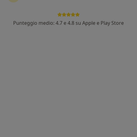
Punteggio medio: 4.7 e 4.8 su Apple e Play Store
Nuovo profilo su MioDottore
Dott.ssa Eliana Tonolini
·
Altro
Psicologa clinica, Terapeuta
6 recensioni
Via Broseta, 87, Bergamo
•
Mappa
Studio Psicologia Dr.ssa Tonolini Eliana
Colloquio psicologico clinico
75 €
Questo dottore non ha ancora attivato le prenotazioni online presso questo indirizzo.
Chiedi di attivare le prenotazioni online