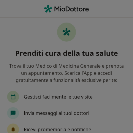
Men
Sindrome Da Burnout • Bergamo, BG
Filters
• 1
Assicurazione
Map
Specialisti in trattamento Sindrome da
Prenditi cura della tua salute
burnout a Bergamo
In che modo ordiniamo i risultati
Trova il tuo Medico di Medicina Generale e prenota
un appuntamento. Scarica l'App e accedi
gratuitamente a funzionalità esclusive per te:
Che specializzazione stai cercando?
Psicologo
Psicologo clinico
Psicoterapeut
Gestisci facilmente le tue visite
Invia messaggi ai tuoi dottori
Ricevi promemoria e notifiche