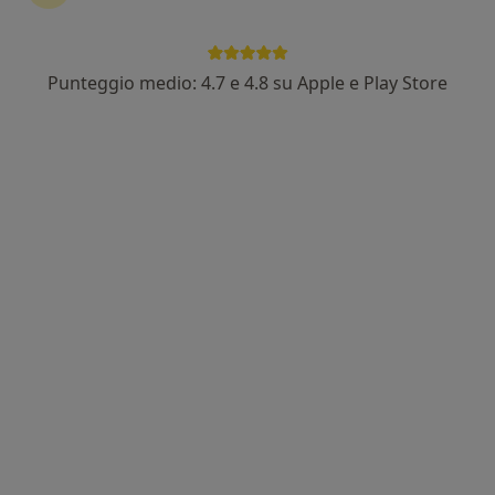
Punteggio medio: 4.7 e 4.8 su Apple e Play Store
Pagamenti online
Dott.ssa Beatrice Verzeletti
·
Altro
Psicologa, Psicologa clinica, Professional counselor
124 recensioni
Indirizzo
Online
Via Lecco 63, Curno
•
Mappa
Studio Privato - Dott.ssa Beatrice Verzeletti
Coaching
75 €
Questo dottore non ha ancora attivato le prenotazioni online presso questo indirizzo.
Chiedi di attivare le prenotazioni online