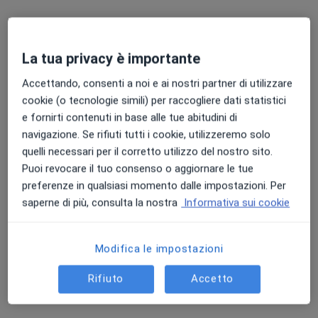
Studio Privato Dott.ssa Bertocchi
Colloquio psicologico
60 €
La tua privacy è importante
Questo dottore non ha ancora attivato le prenotazioni online presso questo indirizzo.
Accettando, consenti a noi e ai nostri partner di utilizzare
Chiedi di attivare le prenotazioni online
cookie (o tecnologie simili) per raccogliere dati statistici
e fornirti contenuti in base alle tue abitudini di
navigazione. Se rifiuti tutti i cookie, utilizzeremo solo
quelli necessari per il corretto utilizzo del nostro sito.
Puoi revocare il tuo consenso o aggiornare le tue
preferenze in qualsiasi momento dalle impostazioni. Per
saperne di più, consulta la nostra
Informativa sui cookie
Modifica le impostazioni
Dott.ssa Chiara Milesi
Psicologo, Psicoterapeuta
Rifiuto
Accetto
7 recensioni