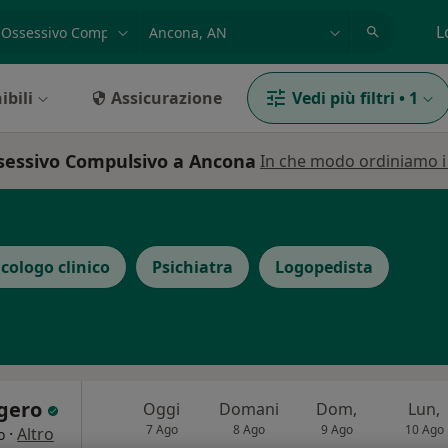
azione, medico, struttura
es: Roma
L
ibili
Assicurazione
Vedi più filtri
•
1
ssessivo Compulsivo a Ancona
In che modo ordiniamo i r
icologo clinico
Psichiatra
Logopedista
ggero
Oggi
Domani
Dom,
Lun,
7 Ago
8 Ago
9 Ago
10 Ago
·
Altro
o