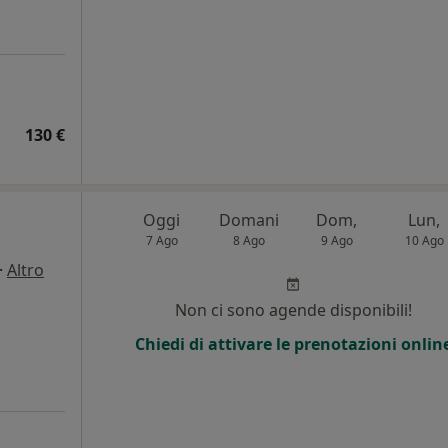
130 €
Oggi
Domani
Dom,
Lun,
7 Ago
8 Ago
9 Ago
10 Ago
·
Altro
Non ci sono agende disponibili!
Chiedi di attivare le prenotazioni onlin