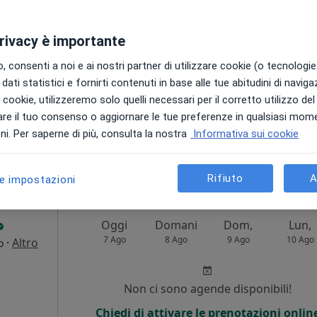
i
Non ci sono agende disponibili!
privacy è importante
Chiedi di attivare le prenotazioni onlin
 consenti a noi e ai nostri partner di utilizzare cookie (o tecnologie 
dati statistici e fornirti contenuti in base alle tue abitudini di navig
i i cookie, utilizzeremo solo quelli necessari per il corretto utilizzo de
re il tuo consenso o aggiornare le tue preferenze in qualsiasi mom
i. Per saperne di più, consulta la nostra
Informativa sui cookie
Studio di Psicologia Online del Dott. Andrea Boggero ad Ancona
60 €
Rifiuto
A
le impostazioni
Oggi
Domani
Dom,
Lun,
7 Ago
8 Ago
9 Ago
10 Ago
·
Altro
o
i
Non ci sono agende disponibili!
Chiedi di attivare le prenotazioni onlin