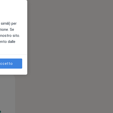
e
simili) per
azione. Se
l nostro sito.
ento dalle
ccetto
Mar,
Mer,
Gio,
11 Ago
12 Ago
13 Ago
e