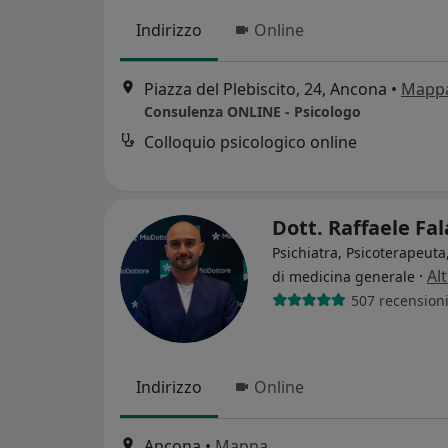
Indirizzo
Online
Piazza del Plebiscito, 24, Ancona
•
Mapp
Consulenza ONLINE - Psicologo
Colloquio psicologico online
Dott. Raffaele Fa
Psichiatra, Psicoterapeut
·
Al
di medicina generale
507 recension
Indirizzo
Online
Ancona
•
Mappa