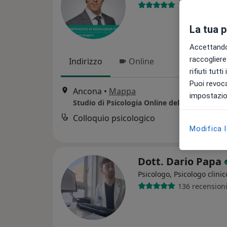
130 recension
La tua 
Accettando,
raccogliere 
Indirizzo
Online
rifiuti tutt
Puoi revoca
Ancona
•
Mappa
impostazion
Colloquio psicologico
Modifica 
Dott. Dario Papa
Psicologo, Psicologo clinic
136 recension