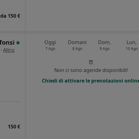
da 150 €
lfonsi
Oggi
Domani
Dom,
Lun,
7 Ago
8 Ago
9 Ago
10 Ago
·
Altro
Non ci sono agende disponibili!
Chiedi di attivare le prenotazioni onlin
150 €