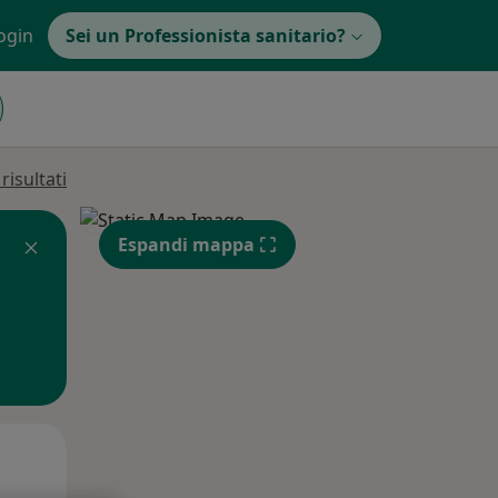
ogin
Sei un Professionista sanitario?
isultati
Espandi mappa
Mar,
Mer,
Gio,
11 Ago
12 Ago
13 Ago