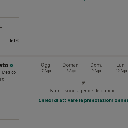
a
60 €
lato
Oggi
Domani
Dom,
Lun,
7 Ago
8 Ago
9 Ago
10 Ago
a, Medico
tro
i
Non ci sono agende disponibili!
Chiedi di attivare le prenotazioni onlin