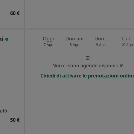
60 €
ni
Oggi
Domani
Dom,
Lun,
7 Ago
8 Ago
9 Ago
10 Ago
Non ci sono agende disponibili!
Chiedi di attivare le prenotazioni onlin
n.10
50 €