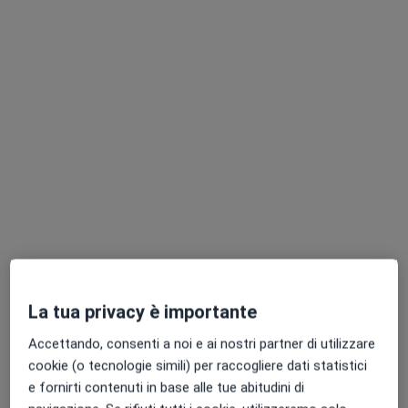
Via Alatri 107, Roma
•
Mappa
Studio Dr. Lorenzo Giacomi
Colloquio psicologico
69 €
Questo dottore non ha ancora attivato le prenotazioni online presso questo indirizzo.
Chiedi di attivare le prenotazioni online
La tua privacy è importante
Accettando, consenti a noi e ai nostri partner di utilizzare
Pagamenti online
cookie (o tecnologie simili) per raccogliere dati statistici
Dott.ssa Francesca Romana Sabbatini
e fornirti contenuti in base alle tue abitudini di
·
Altro
Psicologa