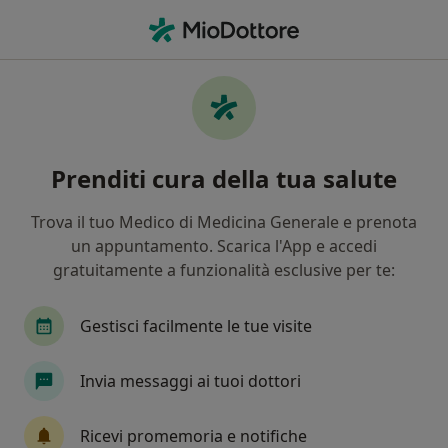
Men
Disturbi Di Attenzione E Iperattività Adhd • Roma, RM
Filters
• 1
Assicurazione
Map
Specialisti in trattamento Disturbi di
Prenditi cura della tua salute
attenzione e iperattività (ADHD) a Roma
In che modo ordiniamo i risultati
Trova il tuo Medico di Medicina Generale e prenota
un appuntamento. Scarica l'App e accedi
gratuitamente a funzionalità esclusive per te:
Che specializzazione stai cercando?
Psicologo clinico
Psicologo
Psicoterapeut
Gestisci facilmente le tue visite
Invia messaggi ai tuoi dottori
Ricevi promemoria e notifiche