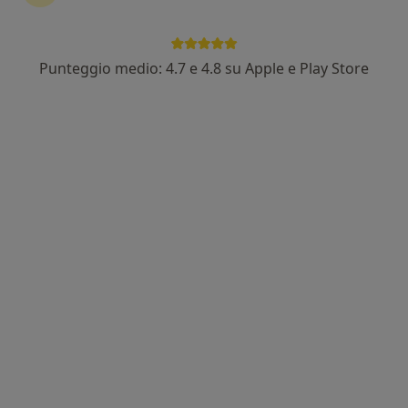
Punteggio medio: 4.7 e 4.8 su Apple e Play Store
Nuovo profilo su MioDottore
Dott. Andrea Santanché
·
Altro
Psicologo clinico, Psicologo
11 recensioni
Indirizzo
Online
Viale America 11, Roma
•
Mappa
Spazio Psiche
Colloquio psicologico
60 €
Questo dottore non ha ancora attivato le prenotazioni online presso questo indirizzo.
Chiedi di attivare le prenotazioni online