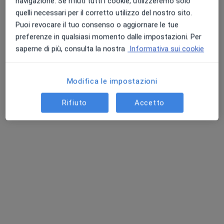
navigazione. Se rifiuti tutti i cookie, utilizzeremo solo
12 recensioni
quelli necessari per il corretto utilizzo del nostro sito.
Puoi revocare il tuo consenso o aggiornare le tue
Indirizzo 1
Indirizzo 2
Indirizzo 3
Online
preferenze in qualsiasi momento dalle impostazioni. Per
saperne di più, consulta la nostra
Informativa sui cookie
Via Latina, 236, Roma
•
Mappa
Studio privato
Modifica le impostazioni
Colloquio di coppia
70 €
Questo dottore non ha ancora attivato le prenotazioni online presso questo indirizzo.
Rifiuto
Accetto
Chiedi di attivare le prenotazioni online