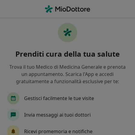
Men
Disturbi Del Pensiero • Salerno, SA
Filters
• 1
Assicurazione
Map
Specialisti in trattamento Disturbi del
Prenditi cura della tua salute
pensiero a Salerno
In che modo ordiniamo i risultati
Trova il tuo Medico di Medicina Generale e prenota
un appuntamento. Scarica l'App e accedi
gratuitamente a funzionalità esclusive per te:
Che specializzazione stai cercando?
Psicoterapeuta
Psicologo
Psicologo clinic
Gestisci facilmente le tue visite
Invia messaggi ai tuoi dottori
Ricevi promemoria e notifiche