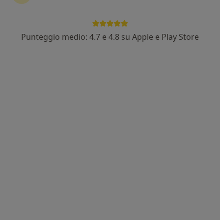
Punteggio medio: 4.7 e 4.8 su Apple e Play Store
Dott.ssa Sabrina Scarpetta
·
Altro
Psicologa, Psicoterapeuta, Psicologa clinica
81 recensioni
Indirizzo
Online
Via Matteo Rossi, n.7, Salerno
•
Mappa
Studio di Psicologia Dr.ssa Scarpetta - Salerno
Colloquio psicologico
60 €
Questo dottore non ha ancora attivato le prenotazioni online presso questo indirizzo.
Chiedi di attivare le prenotazioni online