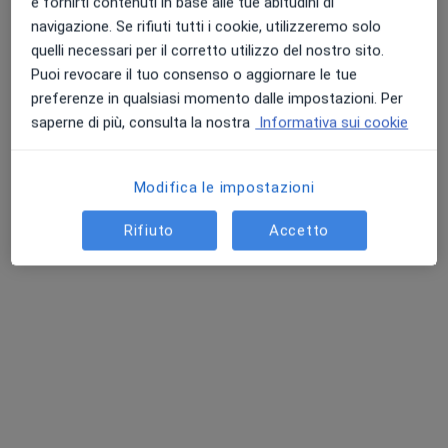
e fornirti contenuti in base alle tue abitudini di
Prima visita psichiatrica
120 €
navigazione. Se rifiuti tutti i cookie, utilizzeremo solo
Questo dottore non ha ancora attivato le prenotazioni online presso questo indirizzo.
quelli necessari per il corretto utilizzo del nostro sito.
Puoi revocare il tuo consenso o aggiornare le tue
Chiedi di attivare le prenotazioni online
preferenze in qualsiasi momento dalle impostazioni. Per
saperne di più, consulta la nostra
Informativa sui cookie
Modifica le impostazioni
Rifiuto
Accetto
Dott. Vincenzo Carbone
·
Altro
Psicoterapeuta, Psicologo, Sessuologo
40 recensioni
Indirizzo
Online