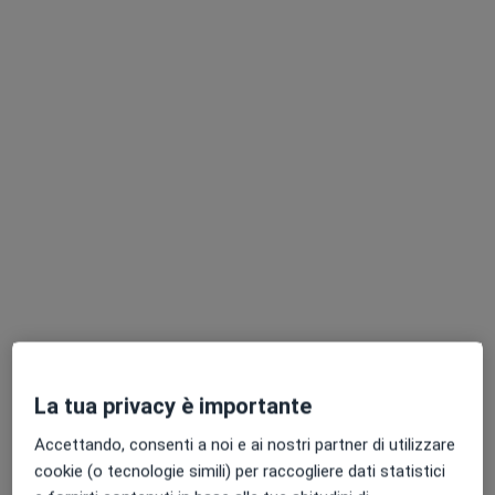
Chiedi di attivare le prenotazioni online
Dr. Mario Palermo
·
Altro
Psichiatra, Psicoterapeuta
157 recensioni
Indirizzo
Online
La tua privacy è importante
Accettando, consenti a noi e ai nostri partner di utilizzare
Via VI Settembre, n. 18, Salerno
•
Mappa
cookie (o tecnologie simili) per raccogliere dati statistici
Studio Dott. Palermo c/o Centro Polifuzionale Emera - Salerno