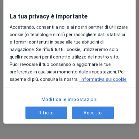
Questo dottore non ha ancora attivato le prenotazioni online presso questo indirizzo.
Chiedi di attivare le prenotazioni online
La tua privacy è importante
Accettando, consenti a noi e ai nostri partner di utilizzare
cookie (o tecnologie simili) per raccogliere dati statistici
e fornirti contenuti in base alle tue abitudini di
navigazione. Se rifiuti tutti i cookie, utilizzeremo solo
quelli necessari per il corretto utilizzo del nostro sito.
Puoi revocare il tuo consenso o aggiornare le tue
preferenze in qualsiasi momento dalle impostazioni. Per
saperne di più, consulta la nostra
Informativa sui cookie
Dott.ssa Emilia Ceccola
·
Altro
Psicologa, Psicoterapeuta
Modifica le impostazioni
79 recensioni
Rifiuto
Accetto
Indirizzo
Online
Via Salvador Allende, n.57, Baronissi
•
Mappa