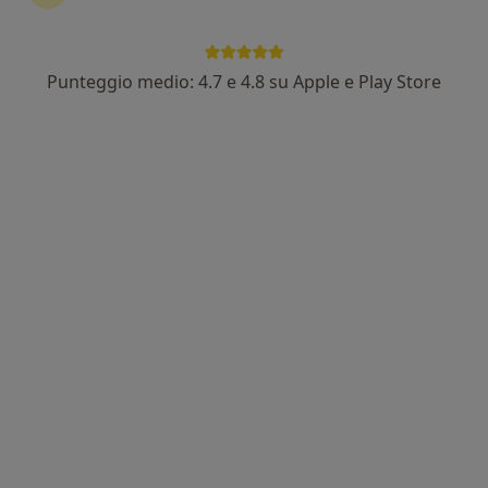
Punteggio medio: 4.7 e 4.8 su Apple e Play Store
Dott.ssa Sabrina Scarpetta
·
Altro
Psicologa, Psicoterapeuta, Psicologa clinica
81 recensioni
Indirizzo
Online
Via Matteo Rossi, n.7, Salerno
•
Mappa
Studio di Psicologia Dr.ssa Scarpetta - Salerno
Colloquio psicologico
60 €
Questo dottore non ha ancora attivato le prenotazioni online presso questo indirizzo.
Chiedi di attivare le prenotazioni online