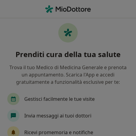
Men
Stress • Salerno, SA
Filters
• 1
Assicurazione
Map
Specialisti in trattamento Stress a Salerno
Prenditi cura della tua salute
In che modo ordiniamo i risultati
Trova il tuo Medico di Medicina Generale e prenota
un appuntamento. Scarica l'App e accedi
Che specializzazione stai cercando?
gratuitamente a funzionalità esclusive per te:
Psicologo
Psicoterapeuta
Psicologo clinic
Gestisci facilmente le tue visite
Invia messaggi ai tuoi dottori
Ricevi promemoria e notifiche