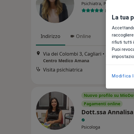
Psichiatra, Psicoterapeuta
87 recensioni
La tua 
Accettando,
raccogliere 
Indirizzo
Online
rifiuti tutt
Puoi revoca
Via dei Colombi 3, Cagliari
•
Mappa
impostazion
Centro Medico Amana
Visita psichiatrica
Modifica 
Nuovo profilo su MioDo
Pagamenti online
Dott.ssa Annalisa
Psicologa