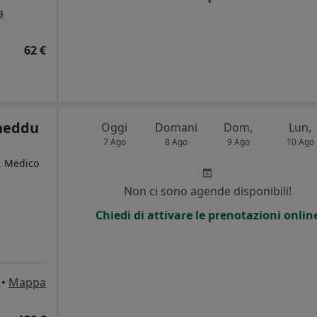
a
62 €
cheddu
Oggi
Domani
Dom,
Lun,
7 Ago
8 Ago
9 Ago
10 Ago
a, Medico
Non ci sono agende disponibili!
Chiedi di attivare le prenotazioni onlin
•
Mappa