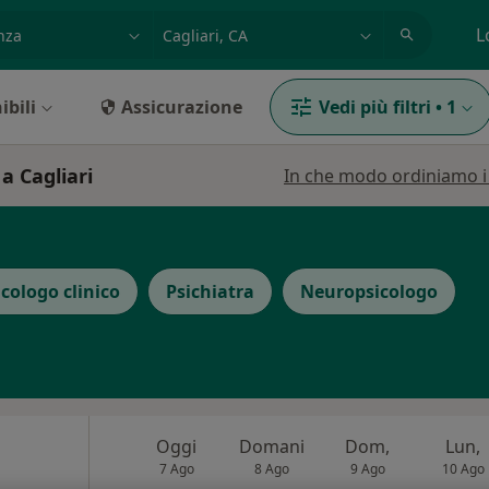
azione, medico, struttura
es: Roma
L
ibili
Assicurazione
Vedi più filtri
•
1
a Cagliari
In che modo ordiniamo i r
icologo clinico
Psichiatra
Neuropsicologo
Oggi
Domani
Dom,
Lun,
7 Ago
8 Ago
9 Ago
10 Ago