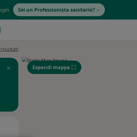
ogin
Sei un Professionista sanitario?
isultati
Espandi mappa
Mar,
Mer,
Gio,
11 Ago
12 Ago
13 Ago