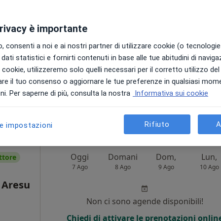
·
Altro
Non ci sono agende disponibili!
privacy è importante
Chiedi di attivare le prenotazioni onlin
 consenti a noi e ai nostri partner di utilizzare cookie (o tecnologie 
dati statistici e fornirti contenuti in base alle tue abitudini di navig
i i cookie, utilizzeremo solo quelli necessari per il corretto utilizzo de
re il tuo consenso o aggiornare le tue preferenze in qualsiasi mom
i. Per saperne di più, consulta la nostra
Informativa sui cookie
140 €
Rifiuto
A
le impostazioni
Oggi
Domani
Dom,
Lun,
ttore
7 Ago
8 Ago
9 Ago
10 Ago
 Aresu
Non ci sono agende disponibili!
Chiedi di attivare le prenotazioni onlin