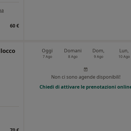
pa
60 €
llocco
Oggi
Domani
Dom,
Lun,
7 Ago
8 Ago
9 Ago
10 Ago
Non ci sono agende disponibili!
Chiedi di attivare le prenotazioni onlin
70 €