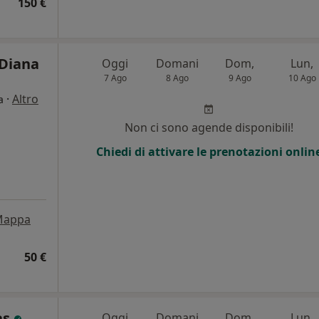
150 €
 Diana
Oggi
Domani
Dom,
Lun,
7 Ago
8 Ago
9 Ago
10 Ago
·
Altro
a
Non ci sono agende disponibili!
Chiedi di attivare le prenotazioni onlin
Mappa
50 €
as
Oggi
Domani
Dom,
Lun,