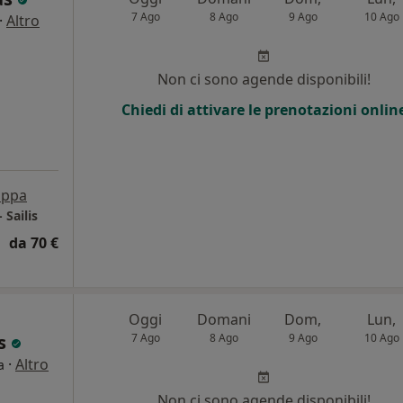
7 Ago
8 Ago
9 Ago
10 Ago
·
Altro
Non ci sono agende disponibili!
Chiedi di attivare le prenotazioni onlin
ppa
 Sailis
da 70 €
Oggi
Domani
Dom,
Lun,
as
7 Ago
8 Ago
9 Ago
10 Ago
·
Altro
a
Non ci sono agende disponibili!