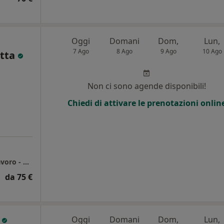
Oggi
Domani
Dom,
Lun,
7 Ago
8 Ago
9 Ago
10 Ago
atta
Non ci sono agende disponibili!
Chiedi di attivare le prenotazioni onlin
Pathos - Centro di Psicologia Clinica e del Lavoro - Psicoterapia della Dott.ssa Matta Maria Carla
da 75 €
i
Oggi
Domani
Dom,
Lun,