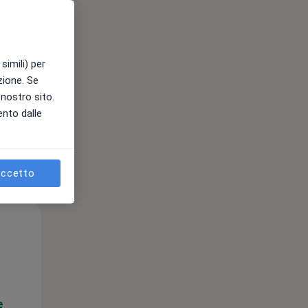
e
simili) per
azione. Se
l nostro sito.
ento dalle
ccetto
Mar,
Mer,
Gio,
11 Ago
12 Ago
13 Ago
e