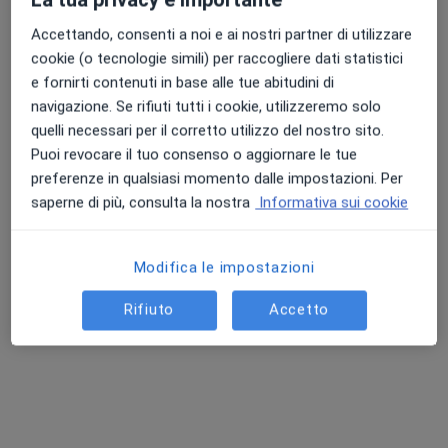
Questo dottore non ha ancora attivato le prenotazioni online presso questo indirizzo.
Accettando, consenti a noi e ai nostri partner di utilizzare
cookie (o tecnologie simili) per raccogliere dati statistici
Chiedi di attivare le prenotazioni online
e fornirti contenuti in base alle tue abitudini di
navigazione. Se rifiuti tutti i cookie, utilizzeremo solo
quelli necessari per il corretto utilizzo del nostro sito.
Puoi revocare il tuo consenso o aggiornare le tue
preferenze in qualsiasi momento dalle impostazioni. Per
saperne di più, consulta la nostra
Informativa sui cookie
Modifica le impostazioni
Dott.ssa Laura Fongoni
Rifiuto
Accetto
·
Altro
Psicoterapeuta, Psicologa clinica, Neuropsicologa
22 recensioni
Indirizzo
Online