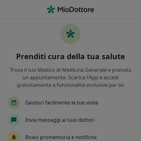
Men
Bulimia Nervosa • Milano, MI
Filters
• 1
Assicurazione
Map
Specialisti in trattamento Bulimia nervosa a
Prenditi cura della tua salute
Milano
In che modo ordiniamo i risultati
Trova il tuo Medico di Medicina Generale e prenota
un appuntamento. Scarica l'App e accedi
gratuitamente a funzionalità esclusive per te:
Che specializzazione stai cercando?
Psicologo
Psicoterapeuta
Psicologo clinic
Gestisci facilmente le tue visite
Invia messaggi ai tuoi dottori
Ricevi promemoria e notifiche