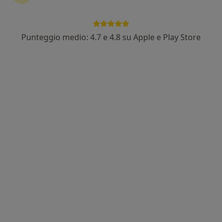
Punteggio medio: 4.7 e 4.8 su Apple e Play Store
Nuovo profilo su MioDottore
Pagamenti online
Dr. Giovanni Maria Ruggiero
·
Altro
Psichiatra, Psicoterapeuta
Indirizzo 1
Indirizzo 2
Online
Piazza Gaetano Filangieri 3, Milano
•
Mappa
Studio Privato
Prima visita psichiatrica
150 €
Questo dottore non ha ancora attivato le prenotazioni online presso questo indirizzo.
Chiedi di attivare le prenotazioni online