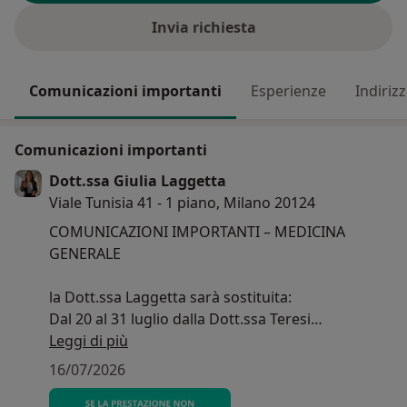
Invia richiesta
Comunicazioni importanti
Esperienze
Indirizz
Comunicazioni importanti
Dott.ssa Giulia Laggetta
Viale Tunisia 41 - 1 piano, Milano 20124
COMUNICAZIONI IMPORTANTI – MEDICINA
GENERALE
la Dott.ssa Laggetta sarà sostituita:
Dal 20 al 31 luglio dalla Dott.ssa Teresi
Dal 3 al 13 agosto dal Dott. Gallo Carrabba
Leggi di più
Secondo i loro orari di studio e SEMPRE PREVIO
16/07/2026
APPUNTAMENTO.
RESTANO INVARIATI: la modalità d'invio di