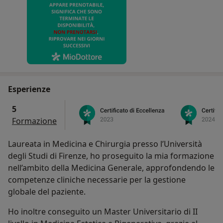
richiesta di prescrizione farmacologica o
diagnostica / visite specialistiche, sempre tramite
la questa pagina di MIODOTTORE (LAGGETTA).
Urgenze e certificati di malattia INPS:
Per urgenze o per richiedere appuntamento per
certificati di malattia INPS è necessario contattare
Esperienze
telefonicamente la segreteria dalle ore 08:00 alle
09:30, dal lunedì al venerdì, esclusi prefestivi e
5
festivi.
Formazione
Orari di segreteria in studio:
Laureata in Medicina e Chirurgia presso l’Università
Lunedì – venerdì
degli Studi di Firenze, ho proseguito la mia formazione
09:30-11:30
nell’ambito della Medicina Generale, approfondendo le
16:30 – 19:00
competenze cliniche necessarie per la gestione
globale del paziente.
Eventuali modifiche degli orari dello studio
Ho inoltre conseguito un Master Universitario di II
medico saranno comunicate tramite apposito