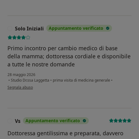
Solo Iniziali
Appuntamento verificato
S
Primo incontro per cambio medico di base
della mamma; dottoressa cordiale e disponibile
a tutte le nostre domande
28 maggio 2026
•
Studio Dr.ssa Laggetta
•
prima visita di medicina generale
•
secondo l'opinione dell'utente Solo Iniziali
Segnala abuso
Vs
Appuntamento verificato
V
Dottoressa gentilissima e preparata, davvero