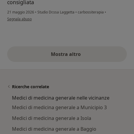
consigliata
21 maggio 2026
•
Studio Dr.ssa Laggetta
•
carbossiterapia
•
secondo l'opinione dell'utente Vs
Segnala abuso
Mostra altro
opinioni di cui sopra
Ricerche correlate
Medici di medicina generale nelle vicinanze
Medici di medicina generale a Municipio 3
Medici di medicina generale a Isola
Medici di medicina generale a Baggio