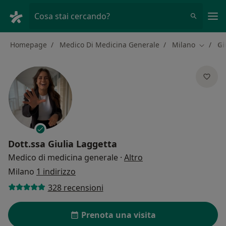
Men
Cosa stai cercando?
Homepage
Medico Di Medicina Generale
Milano
Gi
Cambia 
Dott.ssa
Giulia Laggetta
sulle specializzazioni
Medico di medicina generale
·
Altro
Milano
1 indirizzo
328 recensioni
Prenota una visita