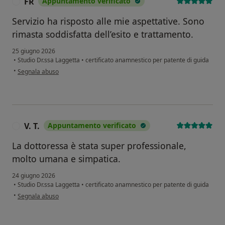
FR
Appuntamento verificato
F
Servizio ha risposto alle mie aspettative. Sono
rimasta soddisfatta dell’esito e trattamento.
25 giugno 2026
•
Studio Dr.ssa Laggetta
•
certificato anamnestico per patente di guida
secondo l'opinione dell'utente FR
•
Segnala abuso
V. T.
Appuntamento verificato
V
La dottoressa è stata super professionale,
molto umana e simpatica.
24 giugno 2026
•
Studio Dr.ssa Laggetta
•
certificato anamnestico per patente di guida
secondo l'opinione dell'utente V. T.
•
Segnala abuso