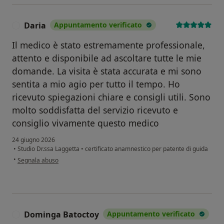
Daria
Appuntamento verificato
D
Il medico è stato estremamente professionale,
attento e disponibile ad ascoltare tutte le mie
domande. La visita è stata accurata e mi sono
sentita a mio agio per tutto il tempo. Ho
ricevuto spiegazioni chiare e consigli utili. Sono
molto soddisfatta del servizio ricevuto e
consiglio vivamente questo medico
24 giugno 2026
•
Studio Dr.ssa Laggetta
•
certificato anamnestico per patente di guida
secondo l'opinione dell'utente Daria
•
Segnala abuso
Dominga Batoctoy
Appuntamento verificato
D