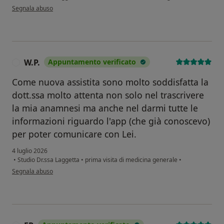
secondo l'opinione dell'utente RC
Segnala abuso
W.P.
Appuntamento verificato
W
Come nuova assistita sono molto soddisfatta la
dott.ssa molto attenta non solo nel trascrivere
la mia anamnesi ma anche nel darmi tutte le
informazioni riguardo l'app (che già conoscevo)
per poter comunicare con Lei.
4 luglio 2026
•
Studio Dr.ssa Laggetta
•
prima visita di medicina generale
•
secondo l'opinione dell'utente W.P.
Segnala abuso