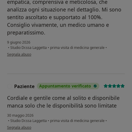
empatica, comprensiva e meticolosa, che
analizza ogni situazione nel dettaglio. Mi sono
sentito ascoltato e supportato al 100%.
Consiglio vivamente, un medico umano e
preparatissimo.
9 giugno 2026
•
Studio Dr.ssa Laggetta
•
prima visita di medicina generale
•
secondo l'opinione dell'utente Wahaj Rajput
Segnala abuso
Paziente
Appuntamento verificato
P
Cordiale e gentile come al solito e disponibile
manca solo che le disponibilità sono limitate
30 maggio 2026
•
Studio Dr.ssa Laggetta
•
prima visita di medicina generale
•
secondo l'opinione dell'utente Paziente
Segnala abuso