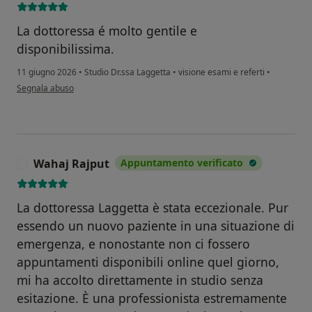
La dottoressa é molto gentile e
disponibilissima.
11 giugno 2026
•
Studio Dr.ssa Laggetta
•
visione esami e referti
•
secondo l'opinione dell'utente Dominga Batoctoy
Segnala abuso
Wahaj Rajput
Appuntamento verificato
W
La dottoressa Laggetta è stata eccezionale. Pur
essendo un nuovo paziente in una situazione di
emergenza, e nonostante non ci fossero
appuntamenti disponibili online quel giorno,
mi ha accolto direttamente in studio senza
esitazione. È una professionista estremamente