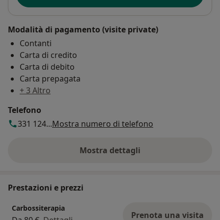
paziente.
In caso di impossibilità a presentarsi
all’appuntamento, si richiede di comunicarlo con
Modalità di pagamento (visite private)
adeguato anticipo.
Contanti
Carta di credito
Carta di debito
Carta prepagata
+ 3 Altro
Telefono
331 124...
Mostra numero di telefono
Mostra dettagli
sull'indirizzo
Prestazioni e prezzi
Carbossiterapia
Prenota una visita