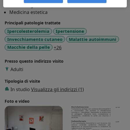
termine, poiché ciò non accelera la gestione e
Medicina generale
aumenta il carico amministrativo.
Medicina estetica
Per problematiche cliniche urgenti o non
Principali patologie trattate
differibili si raccomanda di utilizzare i canali
Ipercolesterolemia
Ipertensione
dedicati previsti dallo studio.
Le richieste inviate nei giorni di sabato, domenica,
Invecchiamento cutaneo
Malattie autoimmuni
festivi e prefestivi non verranno evase poiché lo
a11y_sr_more_diseases
Macchie della pelle
+26
studio medico è chiuso.
Presso questo indirizzo visito
Certificato di malattia INPS:
Adulti
È necessario contattare telefonicamente lo studio
durante l’orario dedicato (08:00 – 09:30) per
Tipologia di visite
fissare un appuntamento in giornata.
In studio
Visualizza gli indirizzi (1)
La visita ambulatoriale è obbligatoria secondo le
Foto e video
disposizioni INPS.
Urgenze e visite domiciliari:
Solo per motivate e reali urgenze è possibile
richiedere una visita domiciliare durante l’orario