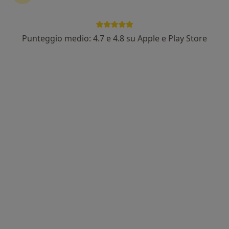
25 recensioni
Viale Duca D'Aosta, Busto Arsizio
•
Mappa
VISITE A DOMICILIO BUSTO ARSIZIO-GALLARATE-LEGNANO
Punteggio medio: 4.7 e 4.8 su Apple e Play Store
Visita a domicilio
da 150 €
Questo dottore non ha ancora attivato le prenotazioni online presso questo indirizzo.
Chiedi di attivare le prenotazioni online
Dr. Natascia Belvisi
Medico di medicina generale
88 recensioni