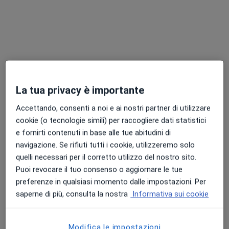
·
Altro
Endocrinologo, Proctologo, Logopedista
1316 recensioni
Viale Europa, 5, Saronno
•
Mappa
AD CURAM SRL
La tua privacy è importante
Dott.ssa Fabiola
Pagani
Medico di medicina
Accettando, consenti a noi e ai nostri partner di utilizzare
generale
cookie (o tecnologie simili) per raccogliere dati statistici
e fornirti contenuti in base alle tue abitudini di
Questo centro non ha nessun professionista con date disponibili
navigazione. Se rifiuti tutti i cookie, utilizzeremo solo
quelli necessari per il corretto utilizzo del nostro sito.
Mostra profilo
Puoi revocare il tuo consenso o aggiornare le tue
preferenze in qualsiasi momento dalle impostazioni. Per
saperne di più, consulta la nostra
Informativa sui cookie
Modifica le impostazioni