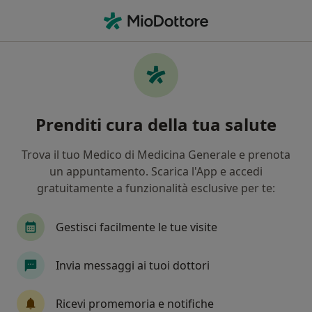
Men
Medico Di Medicina Generale • Legnano, MI
Filters
Assicurazione
Mappa
Medici di medicina generale a Legnano
Prenditi cura della tua salute
In che modo ordiniamo i risultati
Trova il tuo Medico di Medicina Generale e prenota
un appuntamento. Scarica l'App e accedi
gratuitamente a funzionalità esclusive per te:
Gestisci facilmente le tue visite
Invia messaggi ai tuoi dottori
Dr. Stefania Maffei
·
Altro
Medico di medicina generale, Geriatra
Ricevi promemoria e notifiche