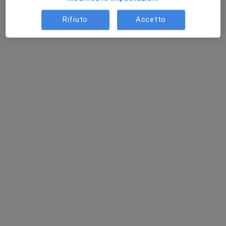
Rifiuto
Accetto
Dott. Giorgio Vantaggio
·
Altro
Medico di medicina generale
75 recensioni
Via San Pietro, 20, Busto Arsizio
•
Mappa
STUDIO MEDICINA GENERALE DOTT. VANTAGGIO
Visita di medicina generale
Prestazione gratuita
Questo dottore non ha ancora attivato le prenotazioni online presso questo indirizzo.
Chiedi di attivare le prenotazioni online