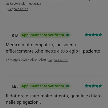
visita otorinolaringoiatrica
secondo l'opinione dell'utente V.A. L
•
Segnala abuso
R B
Appuntamento verificato
R
Medico molto empatico,che spiega
efficacemente ,che mette a suo agio il paziente
secondo l'opinione dell'utente R B
17 maggio 2026
•
Altro
•
Altro
•
Segnala abuso
J.B.
Appuntamento verificato
J
Il dottore è stato molto attento, gentile e chiaro
nelle spiegazioni.