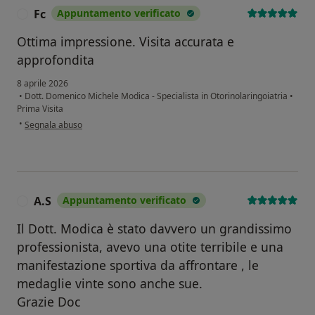
Fc
Appuntamento verificato
F
Ottima impressione. Visita accurata e
approfondita
8 aprile 2026
•
Dott. Domenico Michele Modica - Specialista in Otorinolaringoiatria
•
Prima Visita
secondo l'opinione dell'utente Fc
•
Segnala abuso
A.S
Appuntamento verificato
A
Il Dott. Modica è stato davvero un grandissimo
professionista, avevo una otite terribile e una
manifestazione sportiva da affrontare , le
medaglie vinte sono anche sue.
Grazie Doc