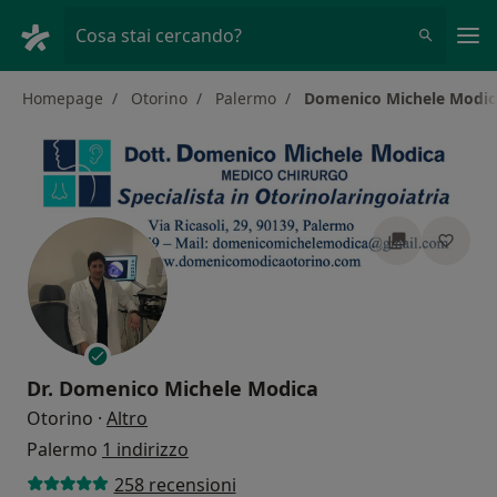
Men
Cosa stai cercando?
Homepage
Otorino
Palermo
Domenico Michele Modic
Dr.
Domenico Michele Modica
sulle specializzazioni
Otorino
·
Altro
Palermo
1 indirizzo
258 recensioni