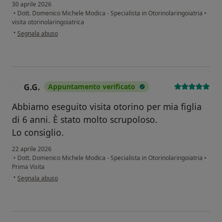
30 aprile 2026
•
Dott. Domenico Michele Modica - Specialista in Otorinolaringoiatria
•
visita otorinolaringoiatrica
secondo l'opinione dell'utente J.B.
•
Segnala abuso
G.G.
Appuntamento verificato
G
Abbiamo eseguito visita otorino per mia figlia
di 6 anni. È stato molto scrupoloso.
Lo consiglio.
22 aprile 2026
•
Dott. Domenico Michele Modica - Specialista in Otorinolaringoiatria
•
Prima Visita
secondo l'opinione dell'utente G.G.
•
Segnala abuso