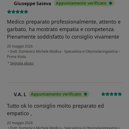
Giuseppe Saieva
Appuntamento verificato
G
Medico preparato professionalmente, attento e
garbato, ha mostrato empatia e competenza.
Pienamente soddisfatto lo consiglio vivamente
20 maggio 2026
•
Dott. Domenico Michele Modica - Specialista in Otorinolaringoiatria
•
Prima Visita
secondo l'opinione dell'utente Giuseppe Saieva
•
Segnala abuso
V.A. L
Appuntamento verificato
V
Tutto ok lo consiglio molto preparato ed
empatico ,
20 maggio 2026
•
Dott. Domenico Michele Modica - Specialista in Otorinolaringoiatria
•