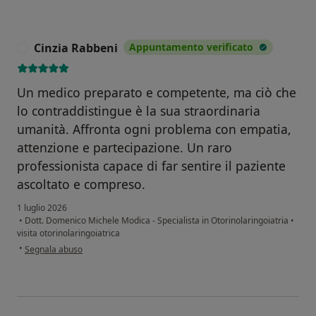
Cinzia Rabbeni
Appuntamento verificato
C
Un medico preparato e competente, ma ciò che
lo contraddistingue è la sua straordinaria
umanità. Affronta ogni problema con empatia,
attenzione e partecipazione. Un raro
professionista capace di far sentire il paziente
ascoltato e compreso.
1 luglio 2026
•
Dott. Domenico Michele Modica - Specialista in Otorinolaringoiatria
•
visita otorinolaringoiatrica
secondo l'opinione dell'utente Cinzia Rabbeni
•
Segnala abuso