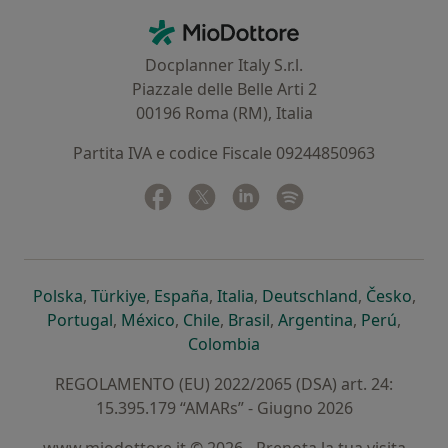
Contatti
MioDottore - Homepage
Docplanner Italy S.r.l.
Piazzale delle Belle Arti 2
00196 Roma (RM), Italia
Partita IVA e codice Fiscale 09244850963
Facebook
si apre in una nuova scheda
Twitter
si apre in una nuova scheda
Linkedin
si apre in una nuova sc
Spotify
si apre in una nuo
si apre in una nuova scheda
si apre in una nuova scheda
si apre in una nuova scheda
si apre in una nuova sche
si apre in 
si a
Polska
,
Türkiye
,
España
,
Italia
,
Deutschland
,
Česko
,
si apre in una nuova scheda
si apre in una nuova scheda
si apre in una nuova scheda
si apre in una nuova s
si apre in u
si apr
Portugal
,
México
,
Chile
,
Brasil
,
Argentina
,
Perú
,
si apre in una nuova sch
Colombia
REGOLAMENTO (EU) 2022/2065 (DSA) art. 24:
15.395.179 “AMARs” - Giugno 2026