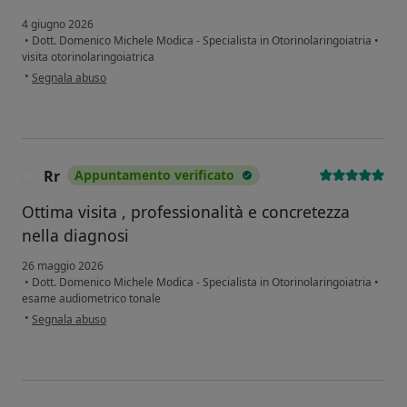
4 giugno 2026
•
Dott. Domenico Michele Modica - Specialista in Otorinolaringoiatria
•
visita otorinolaringoiatrica
secondo l'opinione dell'utente Caterina Fasullo
•
Segnala abuso
Rr
Appuntamento verificato
R
Ottima visita , professionalità e concretezza
nella diagnosi
26 maggio 2026
•
Dott. Domenico Michele Modica - Specialista in Otorinolaringoiatria
•
esame audiometrico tonale
secondo l'opinione dell'utente Rr
•
Segnala abuso