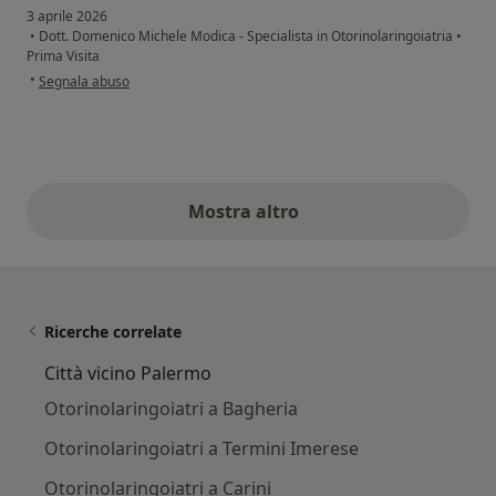
3 aprile 2026
•
Dott. Domenico Michele Modica - Specialista in Otorinolaringoiatria
•
Prima Visita
secondo l'opinione dell'utente A.S
•
Segnala abuso
Mostra altro
opinioni di cui sopra
Ricerche correlate
Città vicino Palermo
Otorinolaringoiatri a Bagheria
Otorinolaringoiatri a Termini Imerese
Otorinolaringoiatri a Carini