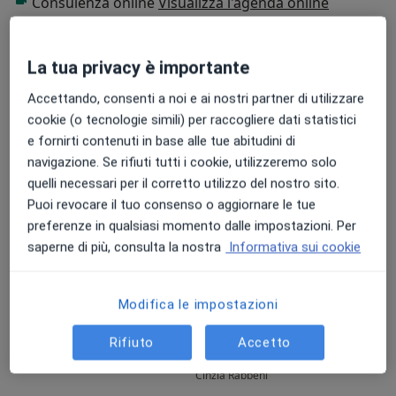
Consulenza online
Visualizza l'agenda online
Presso lo Studio di Palermo, sito in Via Ricasoli, 29,
effettua le seguenti prestazioni:
Foto e video
Visita Otorinolaringoiatrica Adulti
La tua privacy è importante
Visita Otorinolaringoiatrica Pediatrica
Visita Otorinolaringoiatrica per Russamento
Accettando, consenti a noi e ai nostri partner di utilizzare
Videolaringoscopia con NBI
cookie (o tecnologie simili) per raccogliere dati statistici
Polisonnografia Adulti
e fornirti contenuti in base alle tue abitudini di
Polisonnografia Pediatrica
navigazione. Se rifiuti tutti i cookie, utilizzeremo solo
Possibilità di Visita Domiciliare
quelli necessari per il corretto utilizzo del nostro sito.
Visualizza galleria (14)
Puoi revocare il tuo consenso o aggiornare le tue
"Il Medico studia le Persone non le malattie"
preferenze in qualsiasi momento dalle impostazioni. Per
(Ippocrate)
Highlights
saperne di più, consulta la nostra
Informativa sui cookie
July 1, 2026
Un medico preparato e
Posso dire con
Modifica le impostazioni
competente, ma ciò che lo
esperienza è s
Rifiuto
Accetto
Altro
contraddistingue è la sua
ogni aspetto. 
straordinaria umanità. Affronta
competenza e
Cinzia Rabbeni
ogni problema con empatia,
primo incontro