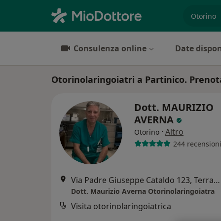
es. prest
Consulenza online
Date dispon
Otorinolaringoiatri a Partinico. Prenota
Dott. MAURIZIO
AVERNA
·
Altro
Otorino
244 recension
Via Padre Giuseppe Cataldo 123, Terrasini
Dott. Maurizio Averna Otorinolaringoiatra
Visita otorinolaringoiatrica