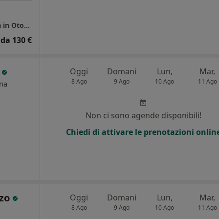
Dott. Domenico Michele Modica - Specialista in Otorinolaringoiatria
da 130 €
o
Oggi
Domani
Lun,
Mar,
8 Ago
9 Ago
10 Ago
11 Ago
ina
Non ci sono agende disponibili!
Chiedi di attivare le prenotazioni onlin
zzo
Oggi
Domani
Lun,
Mar,
8 Ago
9 Ago
10 Ago
11 Ago