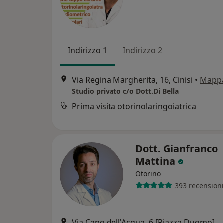
Indirizzo 1
Indirizzo 2
Via Regina Margherita, 16, Cinisi
•
Mapp
Studio privato c/o Dott.Di Bella
Prima visita otorinolaringoiatrica
Dott. Gianfranco
Mattina
Otorino
393 recension
Via Capo dell'Acqua, 6 [Piazza Duomo], Partinico