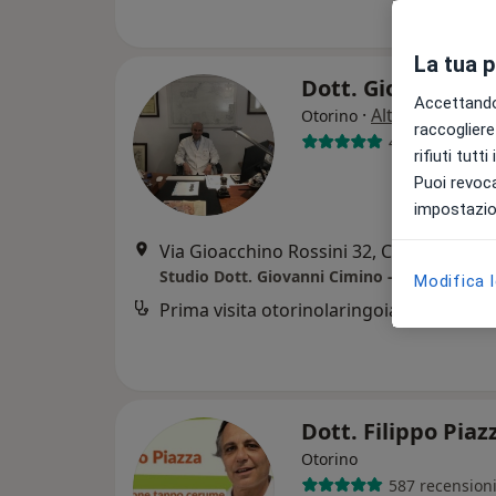
La tua 
Dott. Giovanni C
Accettando,
·
Altro
Otorino
raccogliere 
49 recensioni
rifiuti tutt
Puoi revoca
impostazion
Via Gioacchino Rossini 32, Carini
•
Mapp
Studio Dott. Giovanni Cimino - Carini
Modifica 
Prima visita otorinolaringoiatrica
Dott. Filippo Pia
Otorino
587 recension