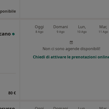
ponibile
Oggi
Domani
Lun,
Mar,
8 Ago
9 Ago
10 Ago
11 Ago
scano
Non ci sono agende disponibili!
Chiedi di attivare le prenotazioni onlin
80 €
orusso
Oggi
Domani
Lun,
Mar,