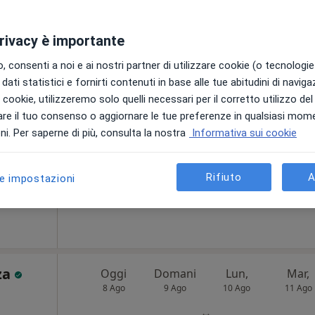
privacy è importante
imino
Oggi
Domani
Lun,
Mar,
 consenti a noi e ai nostri partner di utilizzare cookie (o tecnologie 
8 Ago
9 Ago
10 Ago
11 Ago
dati statistici e fornirti contenuti in base alle tue abitudini di navig
i i cookie, utilizzeremo solo quelli necessari per il corretto utilizzo de
re il tuo consenso o aggiornare le tue preferenze in qualsiasi mom
Non ci sono agende disponibili!
i. Per saperne di più, consulta la nostra
Informativa sui cookie
Chiedi di attivare le prenotazioni onlin
a
Rifiuto
A
le impostazioni
100 €
zza
Oggi
Domani
Lun,
Mar,
8 Ago
9 Ago
10 Ago
11 Ago
i