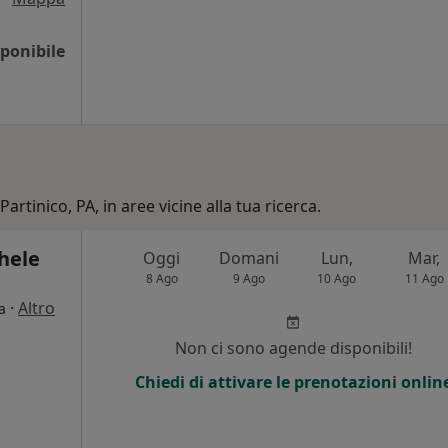
ponibile
artinico, PA, in aree vicine alla tua ricerca.
hele
Oggi
Domani
Lun,
Mar,
8 Ago
9 Ago
10 Ago
11 Ago
·
Altro
a
i
Non ci sono agende disponibili!
Chiedi di attivare le prenotazioni onlin