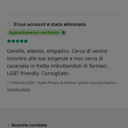
Il tuo account è stato eliminato
Appuntamento verificato
Gentile, attento, empatico. Cerca di venire
incontro alle tue esigenze e non cerca di
cavarsela in fretta imbottendoti di farmaci.
LGBT friendly. Consigliato.
11 febbraio 2020
•
Studio Privato di Padova
•
prima visita psichiatrica
•
secondo l'opinione dell'utente Il tuo account è stato eliminato
Segnala abuso
Ricerche correlate