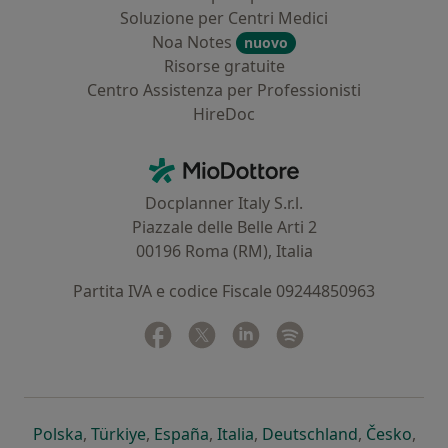
Soluzione per Centri Medici
Noa Notes
nuovo
Risorse gratuite
Centro Assistenza per Professionisti
HireDoc
Contatti
MioDottore - Homepage
Docplanner Italy S.r.l.
Piazzale delle Belle Arti 2
00196 Roma (RM), Italia
Partita IVA e codice Fiscale 09244850963
Facebook
si apre in una nuova scheda
Twitter
si apre in una nuova scheda
Linkedin
si apre in una nuova sc
Spotify
si apre in una nuo
si apre in una nuova scheda
si apre in una nuova scheda
si apre in una nuova scheda
si apre in una nuova sche
si apre in 
si a
Polska
,
Türkiye
,
España
,
Italia
,
Deutschland
,
Česko
,