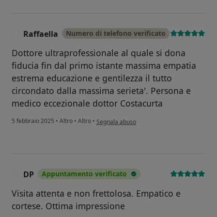
Raffaella
Numero di telefono verificato
R
Dottore ultraprofessionale al quale si dona
fiducia fin dal primo istante massima empatia
estrema educazione e gentilezza il tutto
circondato dalla massima serieta'. Persona e
medico eccezionale dottor Costacurta
secondo l'opinione dell'utente Raffaella
5 febbraio 2025
•
Altro
•
Altro
•
Segnala abuso
DP
Appuntamento verificato
D
Visita attenta e non frettolosa. Empatico e
cortese. Ottima impressione