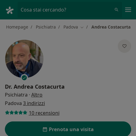
Men
Cosa stai cercando?
Homepage
Psichiatra
Padova
Andrea Costacurta
Cambia città
Dr.
Andrea Costacurta
sulle specializzazioni
Psichiatra
·
Altro
Padova
3 indirizzi
10 recensioni
Prenota una visita