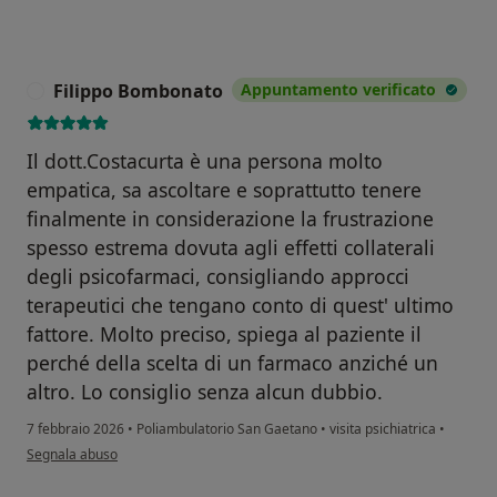
Filippo Bombonato
Appuntamento verificato
F
Il dott.Costacurta è una persona molto
empatica, sa ascoltare e soprattutto tenere
finalmente in considerazione la frustrazione
spesso estrema dovuta agli effetti collaterali
degli psicofarmaci, consigliando approcci
terapeutici che tengano conto di quest' ultimo
fattore. Molto preciso, spiega al paziente il
perché della scelta di un farmaco anziché un
altro. Lo consiglio senza alcun dubbio.
7 febbraio 2026
•
Poliambulatorio San Gaetano
•
visita psichiatrica
•
secondo l'opinione dell'utente Filippo Bombonato
Segnala abuso