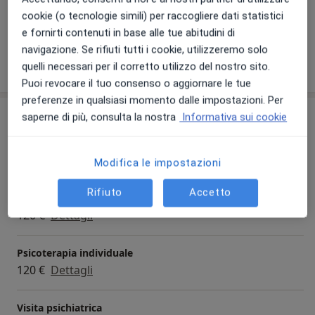
Diagnosi
cookie (o tecnologie simili) per raccogliere dati statistici
Visualizza galleria (1)
– Formazione specialistica in Suicidologia
e fornirti contenuti in base alle tue abitudini di
– Prevenzione Terziaria (reinserimento sociale, lotta
navigazione. Se rifiuti tutti i cookie, utilizzeremo solo
Mostra dettagli
allo stigma)
quelli necessari per il corretto utilizzo del nostro sito.
sull'esperienza
– Certificazioni (IVG, Porto d’armi, etc.)
Puoi revocare il tuo consenso o aggiornare le tue
– Visite domiciliari
preferenze in qualsiasi momento dalle impostazioni. Per
Prestazioni e prezzi
– Competenza per consulenze in lingua Inglese e
saperne di più, consulta la nostra
Informativa sui cookie
Spagnola
Prima visita psichiatrica
150 €
Dettagli
Modifica le impostazioni
Psicoanalista formato con il Prof. Arnaldo Petterlini
Rifiuto
Accetto
Psicoterapia
Curriculum vitae completo su:
120 €
Dettagli
www.andreacostacurta.it
Psicoterapia individuale
120 €
Dettagli
Visita psichiatrica