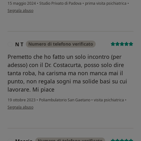
15 maggio 2024
•
Studio Privato di Padova
•
prima visita psichiatrica
•
secondo l'opinione dell'utente DP
Segnala abuso
N T
Numero di telefono verificato
N
Premetto che ho fatto un solo incontro (per
adesso) con il Dr. Costacurta, posso solo dire
tanta roba, ha carisma ma non manca mai il
punto, non regala sogni ma solide basi su cui
lavorare. Mi piace
19 ottobre 2023
•
Poliambulatorio San Gaetano
•
visita psichiatrica
•
secondo l'opinione dell'utente N T
Segnala abuso
Numero di telefono verificato