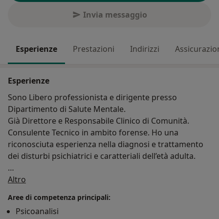
Invia messaggio
Esperienze
Prestazioni
Indirizzi
Assicurazio
Esperienze
Sono Libero professionista e dirigente presso
Dipartimento di Salute Mentale.
Già Direttore e Responsabile Clinico di Comunità.
Consulente Tecnico in ambito forense. Ho una
riconosciuta esperienza nella diagnosi e trattamento
dei disturbi psichiatrici e caratteriali dell’età adulta.
Su di me
Mi occupo di Diagnosi e cura, psicologica, medica e
Altro
farmacologica dei principali disturbi fra i quali:
Aree di competenza principali:
– depressione nell’adolescente, nell’adulto e
Psicoanalisi
nell’anziano;