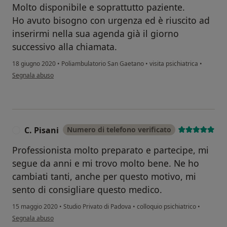
Molto disponibile e soprattutto paziente.
Ho avuto bisogno con urgenza ed è riuscito ad
inserirmi nella sua agenda già il giorno
successivo alla chiamata.
18 giugno 2020
•
Poliambulatorio San Gaetano
•
visita psichiatrica
•
secondo l'opinione dell'utente Maria
Segnala abuso
C. Pisani
Numero di telefono verificato
C
Professionista molto preparato e partecipe, mi
segue da anni e mi trovo molto bene. Ne ho
cambiati tanti, anche per questo motivo, mi
sento di consigliare questo medico.
15 maggio 2020
•
Studio Privato di Padova
•
colloquio psichiatrico
•
secondo l'opinione dell'utente C. Pisani
Segnala abuso