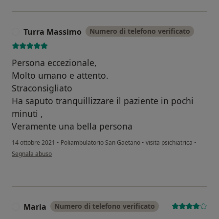
Turra Massimo
Numero di telefono verificato
T
Persona eccezionale,
Molto umano e attento.
Straconsigliato
Ha saputo tranquillizzare il paziente in pochi
minuti ,
Veramente una bella persona
14 ottobre 2021
•
Poliambulatorio San Gaetano
•
visita psichiatrica
•
secondo l'opinione dell'utente Turra Massimo
Segnala abuso
Maria
Numero di telefono verificato
M