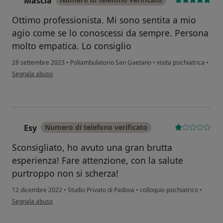
Mascia
M
Ottimo professionista. Mi sono sentita a mio
agio come se lo conoscessi da sempre. Persona
molto empatica. Lo consiglio
28 settembre 2023
•
Poliambulatorio San Gaetano
•
visita psichiatrica
•
secondo l'opinione dell'utente Mascia
Segnala abuso
Esy
Numero di telefono verificato
E
Sconsigliato, ho avuto una gran brutta
esperienza! Fare attenzione, con la salute
purtroppo non si scherza!
12 dicembre 2022
•
Studio Privato di Padova
•
colloquio psichiatrico
•
secondo l'opinione dell'utente Esy
Segnala abuso