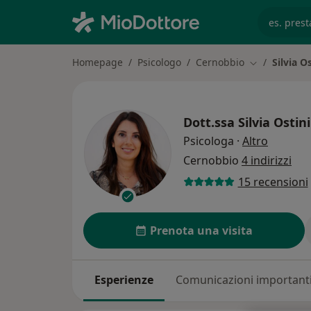
es. prest
Homepage
Psicologo
Cernobbio
Silvia O
Cambia città
Dott.ssa
Silvia Ostini
sulle sp
Psicologa
·
Altro
Cernobbio
4 indirizzi
15 recensioni
Prenota una visita
Esperienze
Comunicazioni important