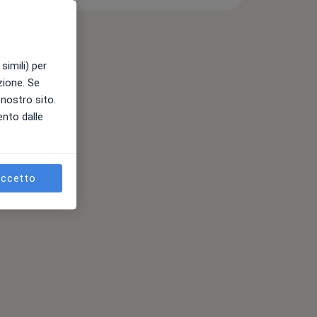
simili) per
azione. Se
l nostro sito.
ento dalle
ccetto