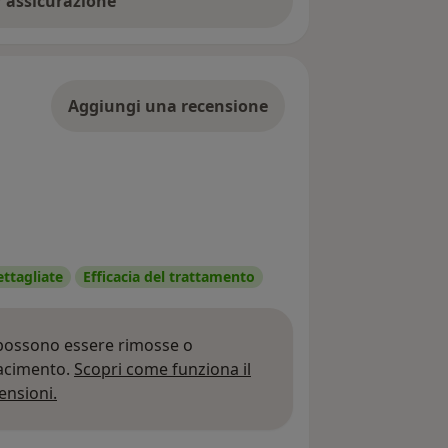
er assicurazione
Aggiungi una recensione
ettagliate
Efficacia del trattamento
 possono essere rimosse o
iacimento.
Scopri come funziona il
Per saperne di più sulle opinioni
ensioni.