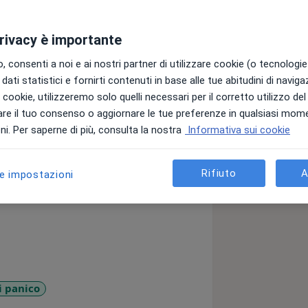
privacy è importante
e facce della stessa medaglia, ciò
essi anche dal corpo, che se ne fa
 consenti a noi e ai nostri partner di utilizzare cookie (o tecnologie 
cosomatico analitico non si sofferma
dati statistici e fornirti contenuti in base alle tue abitudini di navig
ra anche il malessere fisico che, a
i i cookie, utilizzeremo solo quelli necessari per il corretto utilizzo de
ca e senza essere accompagnato da un
re il tuo consenso o aggiornare le tue preferenze in qualsiasi mom
oterapia vengono utilizzate, quindi,
i. Per saperne di più, consulta la nostra
Informativa sui cookie
 le tecniche di rilassamento e le
 sul malessere manifesto, oppure per
 il corpo. Nel 2007 ho aperto un
Rifiuto
A
le impostazioni
 completo per quanto riguarda il
ica psicosomatica sono solita
i che hanno a loro volta una visione a
rsona al centro. Per questo all'interno
fessionisti ai quali posso inviare i
portuno accompagnare la psicoterapia
 un altro punto di vista. Si possono
i panico
dicina cinese, la riflessologia
sr_more_diseases