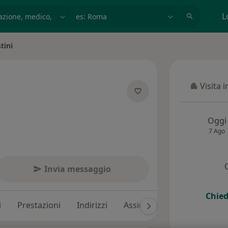
azione, medico, struttura
es: Roma
L
stini
Visita 
Visita in
ecializzazioni
Oggi
7 Ago
Invia messaggio
Chied
i
Prestazioni
Indirizzi
Assicurazioni
Recension