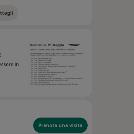
ttagli
ll'esperienza
2
essere in
Prenota una visita