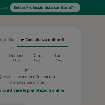
ogin
Sei un Professionista sanitario?
in studio
Consulenza online
 studio
Consulenza online
Domani
Dom,
Lun,
Mar,
Mer,
8 Ago
9 Ago
10 Ago
11 Ago
12 Ag
Questo centro non offre ancora
prenotazioni online
i di attivare le prenotazioni online
i (15)