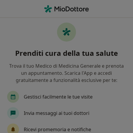
Men
Primo Colloquio Di Coppia • Torino, TO
Filters
• 1
Assicurazione
Map
Primo colloquio di coppia a Torino: cliniche e
Prenditi cura della tua salute
specialisti
In che modo ordiniamo i risultati
Trova il tuo Medico di Medicina Generale e prenota
un appuntamento. Scarica l'App e accedi
gratuitamente a funzionalità esclusive per te:
Gestisci facilmente le tue visite
Invia messaggi ai tuoi dottori
Dott.ssa Carmela Paolone
Ricevi promemoria e notifiche
·
Altro
Psicologa clinica, Sessuologa, Psicologa