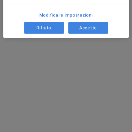
Modifica le impostazioni
Rifiuto
Accetto
Pagamenti online
Dott.ssa Ester Negrola
·
Altro
Psicologa, Psicologa clinica
14 recensioni
Indirizzo
Online
Via Giovanni Giolitti 21, Torino
•
Mappa
studio privato di psicologia
Primo colloquio di coppia
60 €