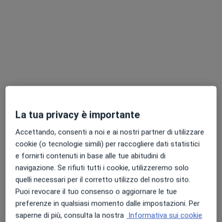
Pagamenti online
Dott.ssa Grazia Musto
·
Altro
Psicoterapeuta, Psicologa, Psicologa clinica
22 recensioni
La tua privacy è importante
Indirizzo 1
Indirizzo 2
Online
Accettando, consenti a noi e ai nostri partner di utilizzare
Via Ormea 99, Torino
•
Mappa
cookie (o tecnologie simili) per raccogliere dati statistici
Studio privato Dott.ssa Grazia Musto
e fornirti contenuti in base alle tue abitudini di
navigazione. Se rifiuti tutti i cookie, utilizzeremo solo
Primo colloquio di coppia
80 €
quelli necessari per il corretto utilizzo del nostro sito.
Questo dottore non ha ancora attivato le prenotazioni online presso questo indirizzo.
Puoi revocare il tuo consenso o aggiornare le tue
preferenze in qualsiasi momento dalle impostazioni. Per
Chiedi di attivare le prenotazioni online
saperne di più, consulta la nostra
Informativa sui cookie