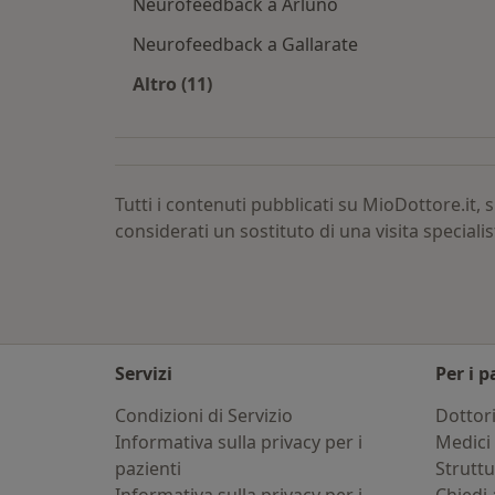
Neurofeedback a Arluno
Neurofeedback a Gallarate
Altro (11)
Altro nella categoria: Neurofeedback
Tutti i contenuti pubblicati su MioDottore.it
considerati un sostituto di una visita specialis
Servizi
Per i p
Condizioni di Servizio
Dottor
Informativa sulla privacy per i
Medici 
pazienti
Strutt