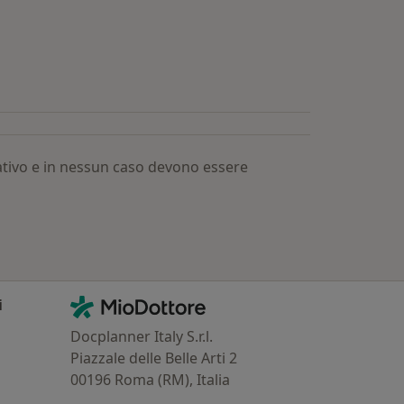
 Dottori più ricercati
mativo e in nessun caso devono essere
Contatti
MioDottore - Homepage
i
Docplanner Italy S.r.l.
Piazzale delle Belle Arti 2
00196 Roma (RM), Italia