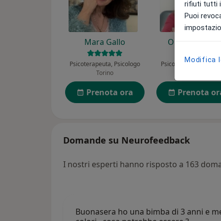
rifiuti tutt
Puoi revoca
impostazion
Mara Gallo
Ornella Natull
Modifica 
Psicoterapeuta, Psicologo
Psicoterapeuta, Psico
Torino
Napoli
Prenota ora
Prenota or
Domande su Neurofeedback
I nostri esperti hanno risposto a 163 do
Buonasera ho una bimba di 3 anni e mezz