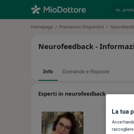
es. prest
Homepage
Prestazioni Disponibili
Neurofeed
Neurofeedback - Informazio
Info
Domande e Risposte
Esperti in neurofeedback
La tua 
Accettando,
raccogliere 