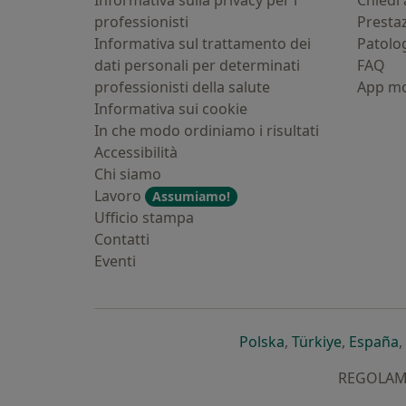
Informativa sulla privacy per i
Chiedi 
professionisti
Presta
Informativa sul trattamento dei
Patolo
dati personali per determinati
FAQ
professionisti della salute
App mo
Informativa sui cookie
In che modo ordiniamo i risultati
Accessibilità
Chi siamo
Lavoro
Assumiamo!
Ufficio stampa
Contatti
Eventi
si apre in una nu
si apre i
s
Polska
,
Türkiye
,
España
,
REGOLAMEN