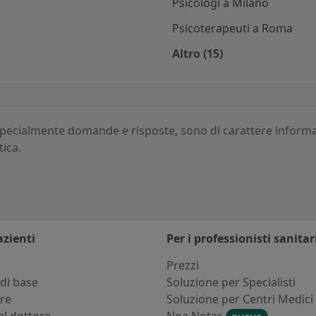
Psicologi a Milano
Psicoterapeuti a Roma
Altro (15)
 per città
Altro nella categoria:
, specialmente domande e risposte, sono di carattere infor
tica.
azienti
Per i professionisti sanitar
i
Prezzi
di base
Soluzione per Specialisti
ure
Soluzione per Centri Medici