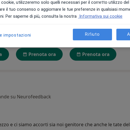
i i cookie, utilizzeremo solo quelli necessari per il corretto utilizzo de
re il tuo consenso o aggiornare le tue preferenze in qualsiasi mom
i. Per saperne di più, consulta la nostra
Informativa sui cookie
o
Alessandro Illengo
Nicoletta Pinna
Rifiuto
A
le impostazioni
logo
Fisioterapista
Psicologo, Psicoterapeuta
Ne
Arluno
Cagliari
a
Prenota ora
Prenota ora
mande su Neurofeedback
o e ci siamo accorti sia noi genitore che anche le tate dell