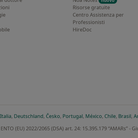
al dottore
Noa Notes
nuovo
zioni
Risorse gratuite
gie
Centro Assistenza per
Professionisti
bile
HireDoc
ova scheda
n una nuova scheda
i apre in una nuova scheda
si apre in una nuova scheda
si apre in una nuova scheda
si apre in una nuova scheda
si apre in una nuova sc
si apre in una 
si apre i
si 
Italia
,
Deutschland
,
Česko
,
Portugal
,
México
,
Chile
,
Brasil
,
A
TO (EU) 2022/2065 (DSA) art. 24: 15.395.179 “AMARs” - G