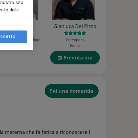
l nostro sito.
ento dalle
Gilda Turi
Gianluca Del Pizzo
ccetto
uropsicologo, Psicologo
Osteopata
Taranto
Roma
Prenota ora
Fai una domanda
a materna che fa fatica a riconoscere i