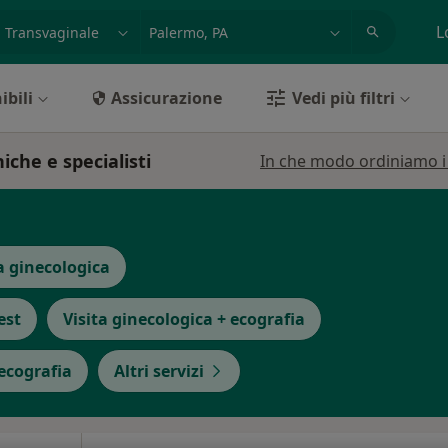
azione, medico, struttura
es: Roma
L
ibili
Assicurazione
Vedi più filtri
iche e specialisti
In che modo ordiniamo i r
a ginecologica
est
Visita ginecologica + ecografia
 ecografia
Altri servizi