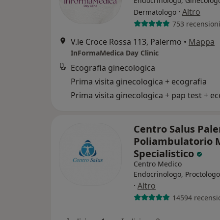
Endocrinologo, Ginecolog
·
Altro
Dermatologo
753 recension
V.le Croce Rossa 113, Palermo
•
Mappa
InFormaMedica Day Clinic
Ecografia ginecologica
Prima visita ginecologica + ecografia
Centro Salus Pale
Poliambulatorio 
Specialistico
Centro Medico
Endocrinologo, Proctologo
·
Altro
14594 recensi