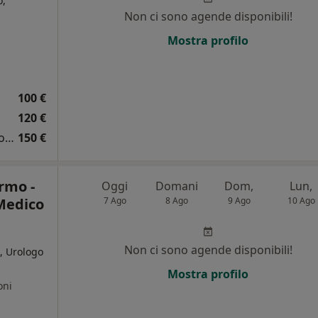
o,
Non ci sono agende disponibili!
i
Mostra profilo
100 €
120 €
Prima visita ginecologica + pap test + ecografia
150 €
rmo -
Oggi
Domani
Dom,
Lun,
Medico
7 Ago
8 Ago
9 Ago
10 Ago
Non ci sono agende disponibili!
, Urologo
Mostra profilo
oni