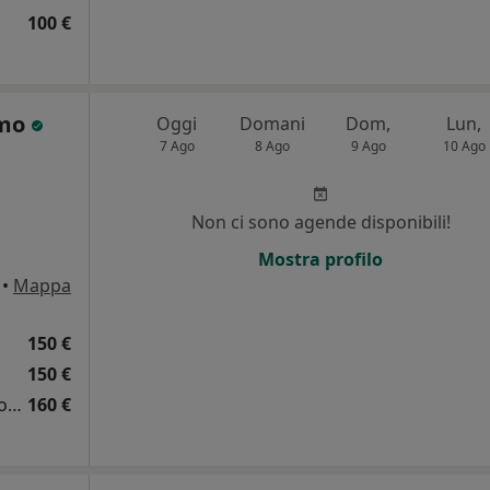
100 €
rmo
Oggi
Domani
Dom,
Lun,
7 Ago
8 Ago
9 Ago
10 Ago
Non ci sono agende disponibili!
i
Mostra profilo
•
Mappa
150 €
150 €
Prima visita ginecologica + pap test + ecografia
160 €