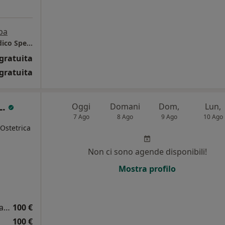
pa
Centro Salus Palermo - Poliambulatorio Medico Specialistico
gratuita
gratuita
L.
Oggi
Domani
Dom,
Lun,
7 Ago
8 Ago
9 Ago
10 Ago
 Ostetrica
Non ci sono agende disponibili!
i
Mostra profilo
Visita ginecologica e/o ostetrica + ecografia
100 €
100 €