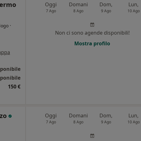
lermo
Oggi
Domani
Dom,
Lun,
7 Ago
8 Ago
9 Ago
10 Ago
·
logo
Non ci sono agende disponibili!
Mostra profilo
appa
ponibile
ponibile
150 €
zzo
Oggi
Domani
Dom,
Lun,
7 Ago
8 Ago
9 Ago
10 Ago
i