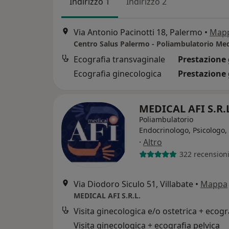
Indirizzo 1
Indirizzo 2
Via Antonio Pacinotti 18, Palermo
•
Map
Ecografia transvaginale
Prestazione 
Ecografia ginecologica
Prestazione 
MEDICAL AFI S.R.
Poliambulatorio
Endocrinologo, Psicologo,
·
Altro
322 recension
Via Diodoro Siculo 51, Villabate
•
Mappa
MEDICAL AFI S.R.L.
Visita ginecologica + ecografia pelvica