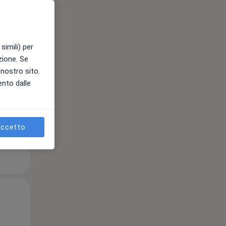
Mar,
Mer,
Gio,
11 Ago
12 Ago
13 Ago
simili) per
azione. Se
l nostro sito.
ento dalle
ccetto
Mar,
Mer,
Gio,
11 Ago
12 Ago
13 Ago