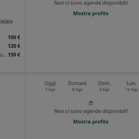
Non ci sono agende disponibili!
Mostra profilo
appa
100 €
120 €
Prima visita ginecologica + pap test + ecografia
150 €
Oggi
Domani
Dom,
Lun,
7 Ago
8 Ago
9 Ago
10 Ago
Non ci sono agende disponibili!
Mostra profilo