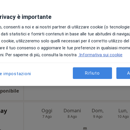
licato
Oggi
Domani
Dom,
Lun,
7 Ago
8 Ago
9 Ago
10 Ago
privacy è importante
giologo
 consenti a noi e ai nostri partner di utilizzare cookie (o tecnologie 
Non ci sono agende disponibili!
i
dati statistici e fornirti contenuti in base alle tue abitudini di navig
Mostra profilo
i i cookie, utilizzeremo solo quelli necessari per il corretto utilizzo de
re il tuo consenso o aggiornare le tue preferenze in qualsiasi mom
i. Per saperne di più, consulta la nostra
Informativa sui cookie
•
Mappa
Rifiuto
A
le impostazioni
ponibile
ponibile
Day
Oggi
Domani
Dom,
Lun,
7 Ago
8 Ago
9 Ago
10 Ago