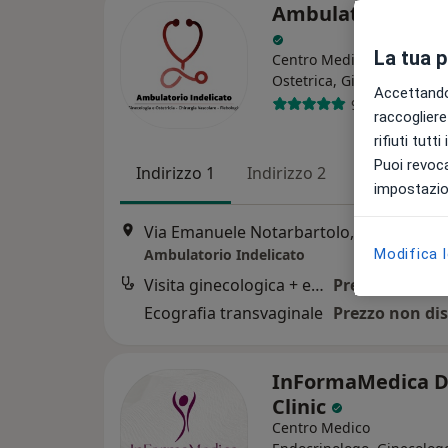
Ambulatorio Inde
La tua 
Centro Medico
Ostetrica, Ginecologo, An
Accettando,
962 recension
raccogliere 
rifiuti tutt
Puoi revoca
Indirizzo 1
Indirizzo 2
impostazion
Via Emanuele Notarbartolo, 31, Palermo
Modifica 
Ambulatorio Indelicato
Visita ginecologica + ecografia pelvica + pap-test
Prezzo non dis
Ecografia transvaginale
Prezzo non dis
InFormaMedica 
Clinic
Centro Medico