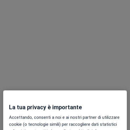
Dott.ssa Federica Calò
·
Altro
Ginecologa, Ostetrica
128 recensioni
Via Goethe 22, Palermo
•
Mappa
Studio Privato
Ecografia 3D ginecologica e ostetrica
da 100 €
Questo dottore non ha ancora attivato le prenotazioni online presso questo indirizzo.
Chiedi di attivare le prenotazioni online
La tua privacy è importante
Accettando, consenti a noi e ai nostri partner di utilizzare
cookie (o tecnologie simili) per raccogliere dati statistici