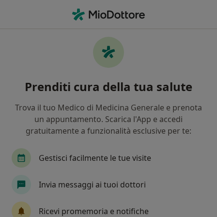
Men
Ecografia Ostetrica • Palermo, PA
Filters
• 1
Assicurazione
Map
Ecografia ostetrica a Palermo: cliniche e
Prenditi cura della tua salute
specialisti
In che modo ordiniamo i risultati
Trova il tuo Medico di Medicina Generale e prenota
un appuntamento. Scarica l'App e accedi
gratuitamente a funzionalità esclusive per te:
Che tipo di visita vuoi prenotare?
Ecografia ostetrica
Visita ostetrica + ecografia
Gestisci facilmente le tue visite
Invia messaggi ai tuoi dottori
Ricevi promemoria e notifiche