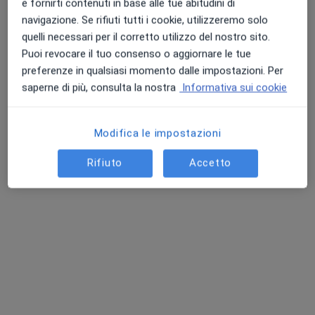
e fornirti contenuti in base alle tue abitudini di
navigazione. Se rifiuti tutti i cookie, utilizzeremo solo
quelli necessari per il corretto utilizzo del nostro sito.
Puoi revocare il tuo consenso o aggiornare le tue
Dr. Giuseppe Guarnuto
preferenze in qualsiasi momento dalle impostazioni. Per
·
Altro
Ginecologo
saperne di più, consulta la nostra
Informativa sui cookie
320 recensioni
Via Francesco Speciale 39, Palermo
•
Mappa
Modifica le impostazioni
Studio privato Dr. Guarnuto
Ecografia ostetrica con flussimetria
100 €
Rifiuto
Accetto
Questo dottore non ha ancora attivato le prenotazioni online presso questo indirizzo.
Chiedi di attivare le prenotazioni online