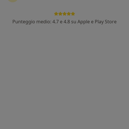
Punteggio medio: 4.7 e 4.8 su Apple e Play Store
Dr. Alessandro Tocco
·
Altro
Ginecologo
148 recensioni
Viale Regina Margherita 9, Palermo
•
Mappa
Studio Medico
Visita ostetrica + ecografia
100 €
Questo dottore non ha ancora attivato le prenotazioni online presso questo indirizzo.
Chiedi di attivare le prenotazioni online