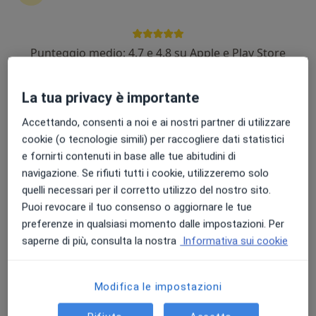
Annamaria Lo Voi
Punteggio medio: 4.7 e 4.8 su Apple e Play Store
Cardiologo
Palermo
La tua privacy è importante
Accettando, consenti a noi e ai nostri partner di utilizzare
Jessica Ielapi
cookie (o tecnologie simili) per raccogliere dati statistici
e fornirti contenuti in base alle tue abitudini di
Cardiologo
navigazione. Se rifiuti tutti i cookie, utilizzeremo solo
Catanzaro
quelli necessari per il corretto utilizzo del nostro sito.
Prenota ora
Puoi revocare il tuo consenso o aggiornare le tue
preferenze in qualsiasi momento dalle impostazioni. Per
Christian Crescenzo
saperne di più, consulta la nostra
Informativa sui cookie
Medico dello sport
Salerno
Modifica le impostazioni
Prenota ora