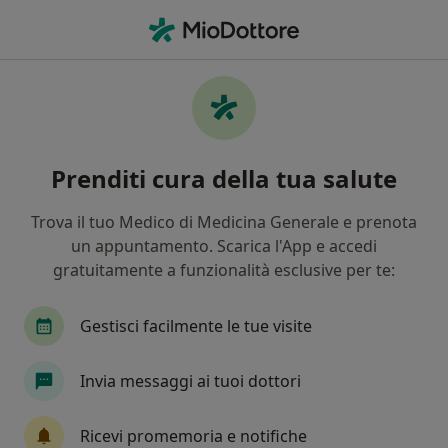
Men
Cosa stai cercando?
Homepage
Prestazioni Disponibili
Ecg Dinamico Secondo Holter
Ecg dinamico secondo holter -
Prenditi cura della tua salute
Informazioni, specialisti,
Trova il tuo Medico di Medicina Generale e prenota
domande frequenti
un appuntamento. Scarica l'App e accedi
gratuitamente a funzionalità esclusive per te:
Gestisci facilmente le tue visite
Info
Invia messaggi ai tuoi dottori
Esperti in ecg dinamico secondo holter
Ricevi promemoria e notifiche