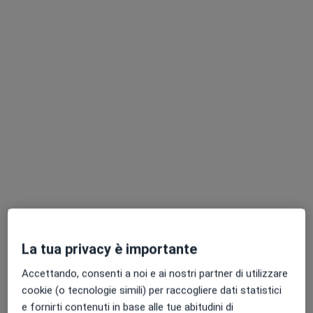
Anthos
Centro Medico
·
Altro
Endocrinologo, Psicologo, Neurologo
2317 recensioni
Via Monte delle Gioie 13, Roma
•
Mappa
Anthos
ECG dinamico secondo holter
da 100 €
Mostra tutte le prestazioni
Questo centro non ha nessun professionista con date disponibili
Mostra profilo
La tua privacy è importante
Accettando, consenti a noi e ai nostri partner di utilizzare
cookie (o tecnologie simili) per raccogliere dati statistici
e fornirti contenuti in base alle tue abitudini di