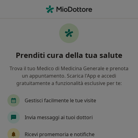
Men
Ecg Dinamico Secondo Holter • Roma, RM
Filters
• 1
Assicurazione
Map
ECG dinamico secondo holter a Roma:
Prenditi cura della tua salute
cliniche e specialisti
In che modo ordiniamo i risultati
Trova il tuo Medico di Medicina Generale e prenota
un appuntamento. Scarica l'App e accedi
gratuitamente a funzionalità esclusive per te:
Gestisci facilmente le tue visite
Invia messaggi ai tuoi dottori
Best Care Medical - Dental Center Roma
Ricevi promemoria e notifiche
Poliambulatorio