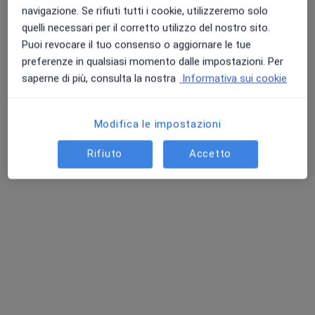
navigazione. Se rifiuti tutti i cookie, utilizzeremo solo
quelli necessari per il corretto utilizzo del nostro sito.
Puoi revocare il tuo consenso o aggiornare le tue
preferenze in qualsiasi momento dalle impostazioni. Per
Gemelli Medical Center
saperne di più, consulta la nostra
Informativa sui cookie
Centro Medico
·
Altro
Endocrinologo, Proctologo, Urologo
260 recensioni
Modifica le impostazioni
Via Bogliasco 33, Roma
•
Mappa
Gemelli Medical Center
Rifiuto
Accetto
ECG dinamico secondo holter
100 €
Mostra tutte le prestazioni
Questo centro non ha nessun professionista con date disponibili
Mostra profilo