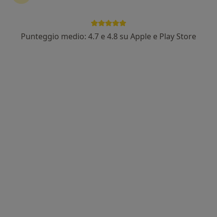
Dott. Francesco Pompei
·
Altro
Psicologo, Psicoterapeuta
21 recensioni
Punteggio medio: 4.7 e 4.8 su Apple e Play Store
Indirizzo
Online
Via Jacopo Bonfadio, 24, Verona
•
Mappa
Studio Privato Dott. Francesco Pompei
Colloquio psicologico di coppia
90 €
Questo dottore non ha ancora attivato le prenotazioni online presso questo indirizzo.
Chiedi di attivare le prenotazioni online