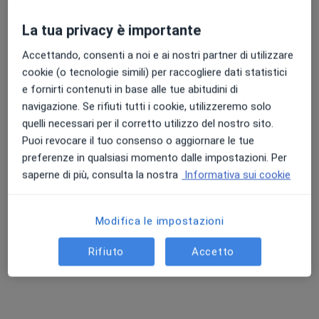
Chiedi di attivare le prenotazioni online
La tua privacy è importante
Accettando, consenti a noi e ai nostri partner di utilizzare
cookie (o tecnologie simili) per raccogliere dati statistici
e fornirti contenuti in base alle tue abitudini di
navigazione. Se rifiuti tutti i cookie, utilizzeremo solo
quelli necessari per il corretto utilizzo del nostro sito.
Puoi revocare il tuo consenso o aggiornare le tue
preferenze in qualsiasi momento dalle impostazioni. Per
Dott. Marco Scopel
saperne di più, consulta la nostra
Informativa sui cookie
·
Altro
Psicologo, Psicologo clinico, Psicoterapeuta
66 recensioni
Modifica le impostazioni
Indirizzo
Online
Rifiuto
Accetto
Via dei Mutilati 3, Verona
•
Mappa
Centro Clinico MetaLogica
Colloquio psicologico di coppia
102 €