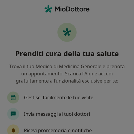
Men
Colloquio Psicologico Di Coppia • Verona, VR
Filters
• 1
Assicurazione
Map
Colloquio psicologico di coppia a Verona:
Prenditi cura della tua salute
cliniche e specialisti
In che modo ordiniamo i risultati
Trova il tuo Medico di Medicina Generale e prenota
un appuntamento. Scarica l'App e accedi
gratuitamente a funzionalità esclusive per te:
Gestisci facilmente le tue visite
Invia messaggi ai tuoi dottori
Pagamenti online
Ricevi promemoria e notifiche