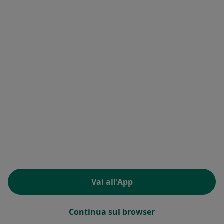
Marzia Brau
Psicologo clinico
VicoI, Umberto I,8, Sardara
•
Mappa
Dott.ssa Marzia Brau
Colloquio psicologico clinico
Prestazione gratuita
Questo dottore non ha ancora attivato le prenotazioni online presso questo indirizzo.
Chiedi di attivare le prenotazioni online
Ricerche correlate
Vai all'App
Città vicino Sanluri
Psicologi clinici a Cagliari
Continua sul browser