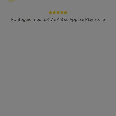
Dott.ssa Marianna Erriu
·
Altro
Psicologa clinica, Psicologa
14 recensioni
Punteggio medio: 4.7 e 4.8 su Apple e Play Store
Indirizzo
Online
Via Giuseppe Lonis, 26, Senorbì
•
Mappa
Studio Passo Dopo Passo
Colloquio di coppia
70 €
Questo dottore non ha ancora attivato le prenotazioni online presso questo indirizzo.
Chiedi di attivare le prenotazioni online