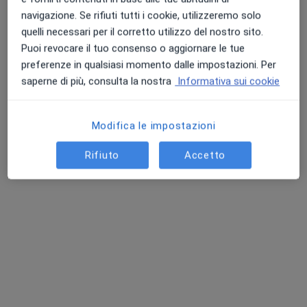
Studio di Psicoterapia - Uta
navigazione. Se rifiuti tutti i cookie, utilizzeremo solo
Colloquio psicologico clinico
65 €
quelli necessari per il corretto utilizzo del nostro sito.
Puoi revocare il tuo consenso o aggiornare le tue
Questo dottore non ha ancora attivato le prenotazioni online presso questo indirizzo.
preferenze in qualsiasi momento dalle impostazioni. Per
Chiedi di attivare le prenotazioni online
saperne di più, consulta la nostra
Informativa sui cookie
Modifica le impostazioni
Rifiuto
Accetto
Pagamenti online
Dott. Stefano Bittichesu
·
Altro
Psicologo clinico, Psicoterapeuta, Psicologo
3 recensioni