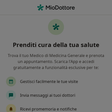
Men
Psicologo Clinico • Sanluri, VS
Filters
Mappa
Psicologi clinici a Sanluri. Prenota online la
Prenditi cura della tua salute
tua visita
In che modo ordiniamo i risultati
Trova il tuo Medico di Medicina Generale e prenota
un appuntamento. Scarica l'App e accedi
gratuitamente a funzionalità esclusive per te:
Gestisci facilmente le tue visite
Invia messaggi ai tuoi dottori
Pagamenti online
Ricevi promemoria e notifiche