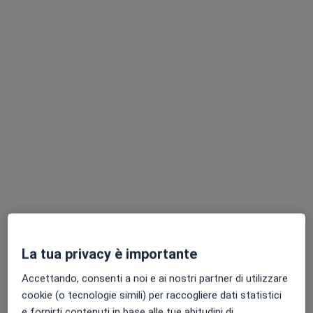
Chiedi di attivare le prenotazioni online
Professionisti sanitari disponibili
Questi professionisti sanitari si trovano fuori
Sanluri, VS, in aree vicine alla tua ricerca.
Dott.ssa Lorena Usula
La tua privacy è importante
·
Altro
Psicologa clinica, Psicologa, Psicoterapeuta
48 recensioni
Accettando, consenti a noi e ai nostri partner di utilizzare
cookie (o tecnologie simili) per raccogliere dati statistici
Via Roma 13, Uta
•
Mappa
e fornirti contenuti in base alle tue abitudini di