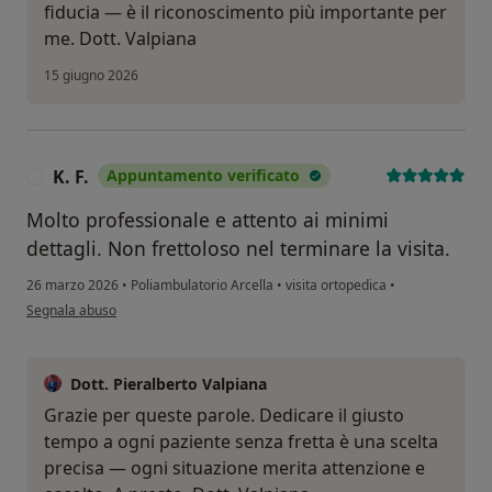
fiducia — è il riconoscimento più importante per
me. Dott. Valpiana
15 giugno 2026
K. F.
Appuntamento verificato
K
Molto professionale e attento ai minimi
dettagli. Non frettoloso nel terminare la visita.
26 marzo 2026
•
Poliambulatorio Arcella
•
visita ortopedica
•
secondo l'opinione dell'utente K. F.
Segnala abuso
Dott. Pieralberto Valpiana
Grazie per queste parole. Dedicare il giusto
tempo a ogni paziente senza fretta è una scelta
precisa — ogni situazione merita attenzione e