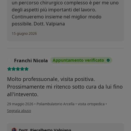
un percorso chirurgico complesso è per me uno
degli aspetti più importanti del lavoro.
Continueremo insieme nel miglior modo
possibile. Dott. Valpiana
15 giugno 2026
Franchi Nicola
Appuntamento verificato
F
Molto professuonale, visita positiva.
Prossimamente mi ritenco sotto cura da lui fino
all'intevento.
29 maggio 2026
•
Poliambulatorio Arcella
•
visita ortopedica
•
secondo l'opinione dell'utente Franchi Nicola
Segnala abuso
Dott. Pieralberto Valpiana