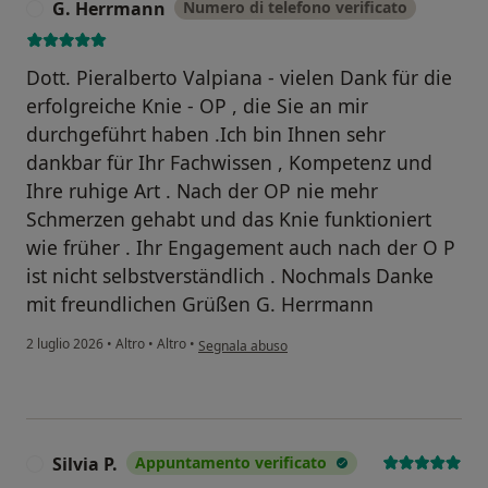
G. Herrmann
Numero di telefono verificato
G
Dott. Pieralberto Valpiana - vielen Dank für die
erfolgreiche Knie - OP , die Sie an mir
durchgeführt haben .Ich bin Ihnen sehr
dankbar für Ihr Fachwissen , Kompetenz und
Ihre ruhige Art . Nach der OP nie mehr
Schmerzen gehabt und das Knie funktioniert
wie früher . Ihr Engagement auch nach der O P
ist nicht selbstverständlich . Nochmals Danke
mit freundlichen Grüßen G. Herrmann
secondo l'opinione dell'utente G. Herrmann
2 luglio 2026
•
Altro
•
Altro
•
Segnala abuso
Silvia P.
Appuntamento verificato
S