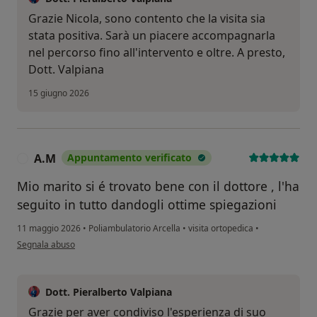
Grazie Nicola, sono contento che la visita sia
stata positiva. Sarà un piacere accompagnarla
nel percorso fino all'intervento e oltre. A presto,
Dott. Valpiana
15 giugno 2026
A.M
Appuntamento verificato
A
Mio marito si é trovato bene con il dottore , l'ha
seguito in tutto dandogli ottime spiegazioni
11 maggio 2026
•
Poliambulatorio Arcella
•
visita ortopedica
•
secondo l'opinione dell'utente A.M
Segnala abuso
Dott. Pieralberto Valpiana
Grazie per aver condiviso l'esperienza di suo