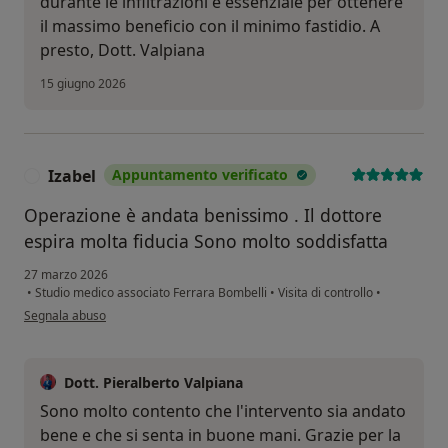
durante le infiltrazioni è essenziale per ottenere
il massimo beneficio con il minimo fastidio. A
presto, Dott. Valpiana
15 giugno 2026
Izabel
Appuntamento verificato
I
Operazione è andata benissimo . Il dottore
espira molta fiducia Sono molto soddisfatta
27 marzo 2026
•
Studio medico associato Ferrara Bombelli
•
Visita di controllo
•
secondo l'opinione dell'utente Izabel
Segnala abuso
Dott. Pieralberto Valpiana
Sono molto contento che l'intervento sia andato
bene e che si senta in buone mani. Grazie per la