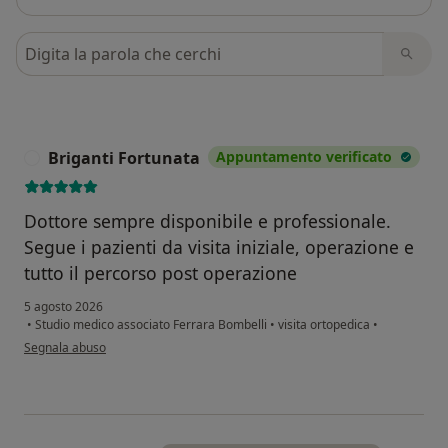
Cerca nelle recensioni
Briganti Fortunata
Appuntamento verificato
B
Dottore sempre disponibile e professionale.
Segue i pazienti da visita iniziale, operazione e
tutto il percorso post operazione
5 agosto 2026
•
Studio medico associato Ferrara Bombelli
•
visita ortopedica
•
secondo l'opinione dell'utente Briganti Fortunata
Segnala abuso