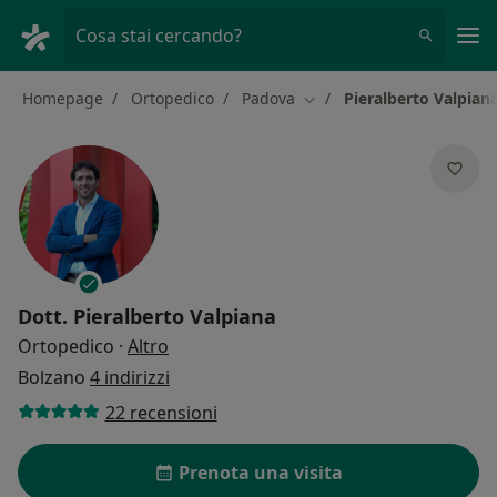
Men
Cosa stai cercando?
Homepage
Ortopedico
Padova
Pieralberto Valpian
Cambia città
Dott.
Pieralberto Valpiana
sulle specializzazioni
Ortopedico
·
Altro
Bolzano
4 indirizzi
22 recensioni
Prenota una visita