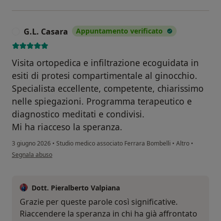
G.L. Casara
Appuntamento verificato
G
Visita ortopedica e infiltrazione ecoguidata in
esiti di protesi compartimentale al ginocchio.
Specialista eccellente, competente, chiarissimo
nelle spiegazioni. Programma terapeutico e
diagnostico meditati e condivisi.
Mi ha riacceso la speranza.
3 giugno 2026
•
Studio medico associato Ferrara Bombelli
•
Altro
•
secondo l'opinione dell'utente G.L. Casara
Segnala abuso
Dott. Pieralberto Valpiana
Grazie per queste parole così significative.
Riaccendere la speranza in chi ha già affrontato