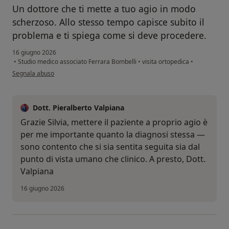
Un dottore che ti mette a tuo agio in modo
scherzoso. Allo stesso tempo capisce subito il
problema e ti spiega come si deve procedere.
16 giugno 2026
•
Studio medico associato Ferrara Bombelli
•
visita ortopedica
•
secondo l'opinione dell'utente Silvia P.
Segnala abuso
Dott. Pieralberto Valpiana
Grazie Silvia, mettere il paziente a proprio agio è
per me importante quanto la diagnosi stessa —
sono contento che si sia sentita seguita sia dal
punto di vista umano che clinico. A presto, Dott.
Valpiana
16 giugno 2026