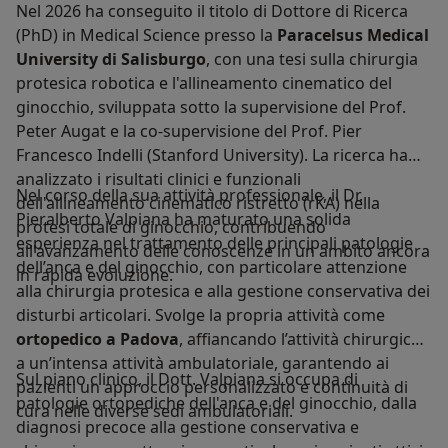
Nel 2026 ha conseguito il titolo di Dottore di Ricerca
(PhD) in Medical Science presso la
Paracelsus Medical
University di Salisburgo
, con una tesi sulla chirurgia
protesica robotica e l'allineamento cinematico del
ginocchio, sviluppata sotto la supervisione del Prof.
Peter Augat e la co-supervisione del Prof. Pier
Francesco Indelli (Stanford University). La ricerca ha
analizzato i risultati clinici e funzionali
Nel corso della sua attività professionale, il Dr.
dell'allineamento cinematico ristretto (rKA) nella
Pieralberto Valpiana ha maturato una solida
protesi totale di ginocchio, contribuendo
esperienza nel trattamento delle principali patologie
all'avanzamento delle conoscenze in un ambito ancora
dell’anca e del ginocchio, con particolare attenzione
in rapida evoluzione.
alla chirurgia protesica e alla gestione conservativa dei
disturbi articolari. Svolge la propria attività come
ortopedico a Padova
, affiancando l’attività chirurgica
a un’intensa attività ambulatoriale, garantendo ai
Sul piano clinico, il Dott. Valpiana si occupa di
pazienti un approccio personalizzato e continuità di
patologie ortopediche dell'anca e del ginocchio, dalla
cura nelle diverse sedi ambulatoriali.
diagnosi precoce alla gestione conservativa e