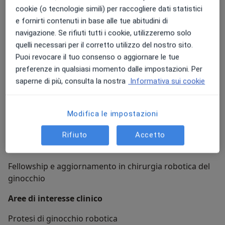
Se cerchi un ortopedico che unisca eccellenza clinica,
cookie (o tecnologie simili) per raccogliere dati statistici
innovazione tecnologica e attenzione autentica alla
e fornirti contenuti in base alle tue abitudini di
persona, il
Dr. Pieralberto Valpiana
rappresenta un
navigazione. Se rifiuti tutti i cookie, utilizzeremo solo
punto di riferimento affidabile e all’avanguardia.
quelli necessari per il corretto utilizzo del nostro sito.
Puoi revocare il tuo consenso o aggiornare le tue
Formazione
preferenze in qualsiasi momento dalle impostazioni. Per
saperne di più, consulta la nostra
Informativa sui cookie
Laurea in Medicina e Chirurgia - Università di Ferrara
Specializzazione in Ortopedia e Traumatologia-
Camera dei Medici Di Vienna
Modifica le impostazioni
PhD in Medical Science – Paracelsus Medical
Rifiuto
Accetto
University, Salisburgo (2026)
Fellowship e aggiornamento in chirurgia robotica del
ginocchio
Aree di interesse clinico
Protesi di ginocchio robotica