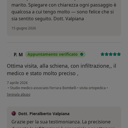
marito. Spiegare con chiarezza ogni passaggio è
qualcosa a cui tengo molto — sono felice che si
sia sentito seguito. Dott. Valpiana
15 giugno 2026
P. M
Appuntamento verificato
P
Ottima visita, alla schiena, con infiltrazione,, il
medico e stato molto preciso ,
7 aprile 2026
•
Studio medico associato Ferrara Bombelli
•
visita ortopedica
•
secondo l'opinione dell'utente P. M
Segnala abuso
Dott. Pieralberto Valpiana
Grazie per la sua testimonianza. La precisione