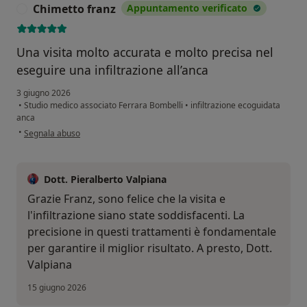
Chimetto franz
Appuntamento verificato
C
Una visita molto accurata e molto precisa nel
eseguire una infiltrazione all’anca
3 giugno 2026
•
Studio medico associato Ferrara Bombelli
•
infiltrazione ecoguidata
anca
secondo l'opinione dell'utente Chimetto franz
•
Segnala abuso
Dott. Pieralberto Valpiana
Grazie Franz, sono felice che la visita e
l'infiltrazione siano state soddisfacenti. La
precisione in questi trattamenti è fondamentale
per garantire il miglior risultato. A presto, Dott.
Valpiana
15 giugno 2026