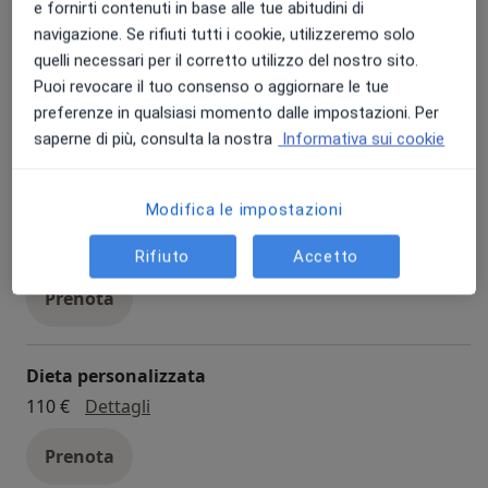
e fornirti contenuti in base alle tue abitudini di
navigazione. Se rifiuti tutti i cookie, utilizzeremo solo
Prima visita ortopedica
quelli necessari per il corretto utilizzo del nostro sito.
Puoi revocare il tuo consenso o aggiornare le tue
prima visita ortopedica
130 € - 160 €
Dettagli
preferenze in qualsiasi momento dalle impostazioni. Per
Prenota
saperne di più, consulta la nostra
Informativa sui cookie
Modifica le impostazioni
Visita ortopedica di controllo
visita ortopedica di controllo
90 € - 100 €
Dettagli
Rifiuto
Accetto
Prenota
Dieta personalizzata
dieta personalizzata
110 €
Dettagli
Prenota