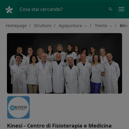
Men
Cosa stai cercando?
Homepage
Strutture
Agopuntura
Trento
Kine
Cambia città
Cambia cit
Kinesi - Centro di Fisioterapia e Medicina