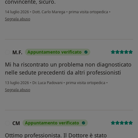
convincente, sicuro.
14 luglio 2026
•
Dott. Carlo Marega
•
prima visita ortopedica
•
secondo l'opinione dell'utente C.P
Segnala abuso
M.F.
Appuntamento verificato
M
Mi ha riscontrato un problema non diagnosticato
nelle sedute precedenti da altri professionisti
13 luglio 2026
•
Dr. Luca Padovani
•
prima visita ortopedica
•
secondo l'opinione dell'utente M.F.
Segnala abuso
CM
Appuntamento verificato
C
Ottimo professionista. Il Dottore è stato