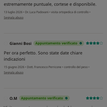
estremamente puntuale, cortese e disponibile.
13 luglio 2026
•
Dr. Luca Padovani
•
visita ortopedica di controllo
•
secondo l'opinione dell'utente CM
Segnala abuso
Gianni Bosi
Appuntamento verificato
G
Per ora perfetto. Sono state date chiare
indicazioni
15 giugno 2026
•
Dott. Francesco Perricone
•
controllo del peso
•
secondo l'opinione dell'utente Gianni Bosi
Segnala abuso
O.M
Appuntamento verificato
O