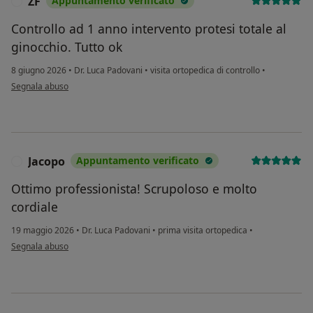
ZF
Appuntamento verificato
Z
Controllo ad 1 anno intervento protesi totale al
ginocchio. Tutto ok
8 giugno 2026
•
Dr. Luca Padovani
•
visita ortopedica di controllo
•
secondo l'opinione dell'utente ZF
Segnala abuso
Jacopo
Appuntamento verificato
J
Ottimo professionista! Scrupoloso e molto
cordiale
19 maggio 2026
•
Dr. Luca Padovani
•
prima visita ortopedica
•
secondo l'opinione dell'utente Jacopo
Segnala abuso