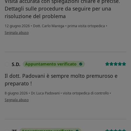
Visita accurata con spiegazioni chiare e precise.
Dettagli sulle procedure da seguire per una
risoluzione del problema
12 giugno 2026
•
Dott. Carlo Marega
•
prima visita ortopedica
•
secondo l'opinione dell'utente O.M
Segnala abuso
S.D.
Appuntamento verificato
S
Il dott. Padovani è sempre molto premuroso e
preparato !
8 giugno 2026
•
Dr. Luca Padovani
•
visita ortopedica di controllo
•
secondo l'opinione dell'utente S.D.
Segnala abuso