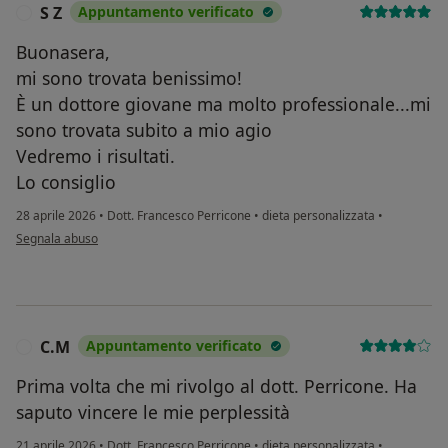
S Z
Appuntamento verificato
S
Buonasera,
mi sono trovata benissimo!
È un dottore giovane ma molto professionale...mi
sono trovata subito a mio agio
Vedremo i risultati.
Lo consiglio
28 aprile 2026
•
Dott. Francesco Perricone
•
dieta personalizzata
•
secondo l'opinione dell'utente S Z
Segnala abuso
C.M
Appuntamento verificato
C
Prima volta che mi rivolgo al dott. Perricone. Ha
saputo vincere le mie perplessità
21 aprile 2026
•
Dott. Francesco Perricone
•
dieta personalizzata
•