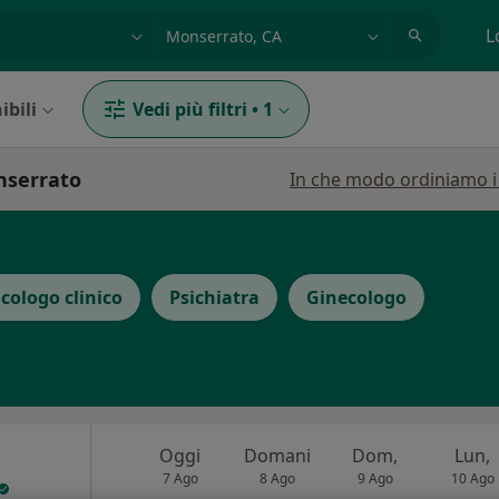
azione, medico, struttura
es: Roma
L
ibili
Vedi più filtri
•
1
onserrato
In che modo ordiniamo i r
icologo clinico
Psichiatra
Ginecologo
Oggi
Domani
Dom,
Lun,
7 Ago
8 Ago
9 Ago
10 Ago