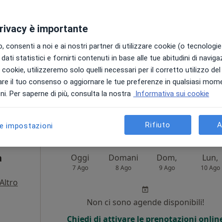
Non ci sono agende disponibili!
privacy è importante
Chiedi di attivare le prenotazioni onlin
 consenti a noi e ai nostri partner di utilizzare cookie (o tecnologie 
dati statistici e fornirti contenuti in base alle tue abitudini di navig
i i cookie, utilizzeremo solo quelli necessari per il corretto utilizzo de
re il tuo consenso o aggiornare le tue preferenze in qualsiasi mom
i. Per saperne di più, consulta la nostra
Informativa sui cookie
eda
130 €
Rifiuto
A
le impostazioni
a
Oggi
Domani
Dom,
Lun,
7 Ago
8 Ago
9 Ago
10 Ago
Altro
i
Non ci sono agende disponibili!
Chiedi di attivare le prenotazioni onlin