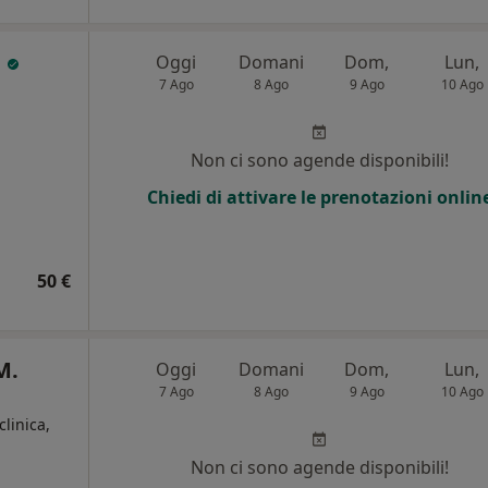
a
Oggi
Domani
Dom,
Lun,
7 Ago
8 Ago
9 Ago
10 Ago
Non ci sono agende disponibili!
Chiedi di attivare le prenotazioni onlin
50 €
M.
Oggi
Domani
Dom,
Lun,
7 Ago
8 Ago
9 Ago
10 Ago
clinica,
Non ci sono agende disponibili!