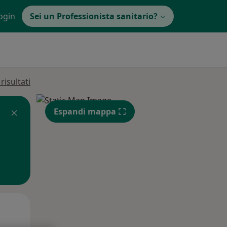
ogin
Sei un Professionista sanitario?
isultati
Espandi mappa
Mar,
Mer,
Gio,
11 Ago
12 Ago
13 Ago