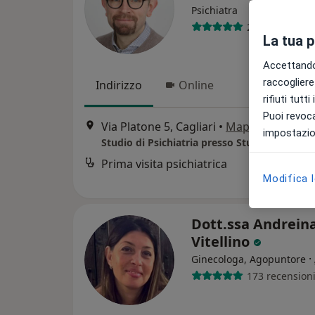
Psichiatra
20 recensioni
La tua 
Accettando,
raccogliere 
Indirizzo
Online
rifiuti tutt
Puoi revoca
Via Platone 5, Cagliari
•
Mappa
impostazion
Studio di Psichiatria presso Studio Androm
Prima visita psichiatrica
Modifica 
Dott.ssa Andrein
Vitellino
·
Ginecologa, Agopuntore
173 recension