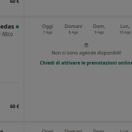
60 €
Medas
Oggi
Domani
Dom,
Lun,
7 Ago
8 Ago
9 Ago
10 Ago
·
Altro
Non ci sono agende disponibili!
Chiedi di attivare le prenotazioni onlin
60 €
ca
Oggi
Domani
Dom,
Lun,