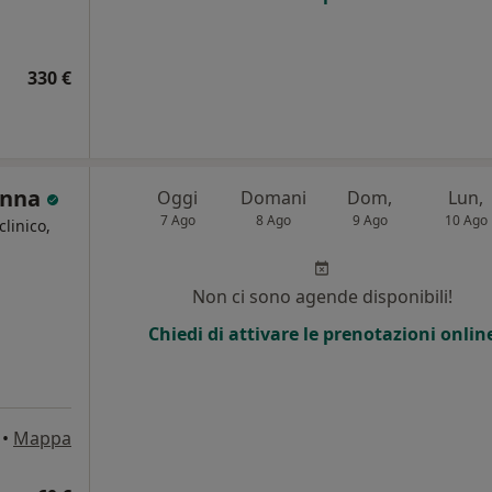
330 €
Sanna
Oggi
Domani
Dom,
Lun,
7 Ago
8 Ago
9 Ago
10 Ago
clinico,
Non ci sono agende disponibili!
Chiedi di attivare le prenotazioni onlin
•
Mappa