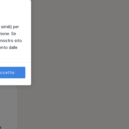
e
simili) per
azione. Se
l nostro sito.
ento dalle
ccetto
Mar,
Mer,
Gio,
11 Ago
12 Ago
13 Ago
e