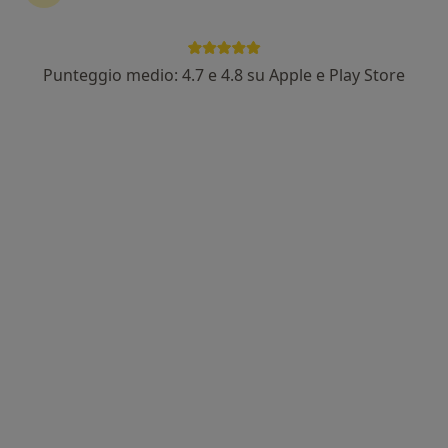
Punteggio medio: 4.7 e 4.8 su Apple e Play Store
Pagamenti online
Dr. Massimo d'Angelo
·
Altro
Nutrizionista, Dietista, Dietologo
719 recensioni
Dietoterapia disturbi gastrointestinali
Alimentazione donna endomestriosi, menopausa
Nutrizione per sovrappeso, ricomposizione
corporea
Indirizzo
Online
Via Alberico Albricci, Milano
•
Mappa
Studio Milano - Duomo
Consulenza nutrizionale
180 €