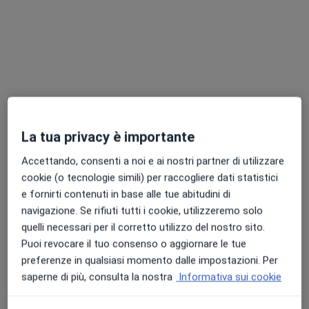
Via Camillo Finocchiaro Aprile 5, Milano
•
Mappa
Dott.ssa Elena Piera Colombo presso WellB space
Dieta personalizzata
120 €
Questo dottore non ha ancora attivato le prenotazioni online presso questo indirizzo.
Chiedi di attivare le prenotazioni online
La tua privacy è importante
Accettando, consenti a noi e ai nostri partner di utilizzare
cookie (o tecnologie simili) per raccogliere dati statistici
e fornirti contenuti in base alle tue abitudini di
navigazione. Se rifiuti tutti i cookie, utilizzeremo solo
quelli necessari per il corretto utilizzo del nostro sito.
Puoi revocare il tuo consenso o aggiornare le tue
Dott. Andrea Casella
preferenze in qualsiasi momento dalle impostazioni. Per
·
Altro
Nutrizionista, Biologo nutrizionista
saperne di più, consulta la nostra
Informativa sui cookie
28 recensioni