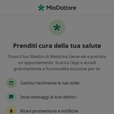
Men
Sindrome Dell Intestino Irritabile • Milano, MI
Filters
• 1
Assicurazione
Map
Specialisti in trattamento Sindrome
Prenditi cura della tua salute
dell'intestino irritabile a Milano
In che modo ordiniamo i risultati
Trova il tuo Medico di Medicina Generale e prenota
un appuntamento. Scarica l'App e accedi
gratuitamente a funzionalità esclusive per te:
Che specializzazione stai cercando?
Nutrizionista
Gastroenterologo
Biologo n
Gestisci facilmente le tue visite
Invia messaggi ai tuoi dottori
Ricevi promemoria e notifiche