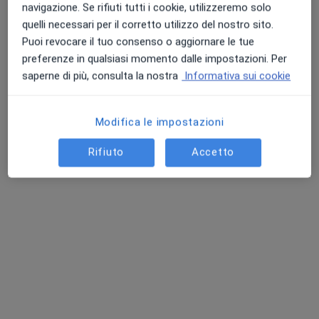
navigazione. Se rifiuti tutti i cookie, utilizzeremo solo
Roberto Clemenza - Presso Centro Clinico Il Nodo
quelli necessari per il corretto utilizzo del nostro sito.
Colloquio psicologico
50 €
Puoi revocare il tuo consenso o aggiornare le tue
Questo dottore non ha ancora attivato le prenotazioni online presso questo indirizzo.
preferenze in qualsiasi momento dalle impostazioni. Per
saperne di più, consulta la nostra
Informativa sui cookie
Chiedi di attivare le prenotazioni online
Modifica le impostazioni
Rifiuto
Accetto
Dott. Massimo Coppolino
·
Altro
Biologo nutrizionista, Nutrizionista
Indirizzo
Online