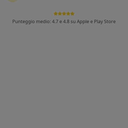
Punteggio medio: 4.7 e 4.8 su Apple e Play Store
Nuovo profilo su MioDottore
Pagamenti online
Dott.ssa Mariachiara Cusimano
·
Altro
Psicologa, Psicologa clinica
7 recensioni
Indirizzo
Online
Via Enzo ed Elvira Sellerio, 34, Palermo
•
Mappa
Studio Privato
Colloquio psicologico
60 €
Questo dottore non ha ancora attivato le prenotazioni online presso questo indirizzo.
Chiedi di attivare le prenotazioni online