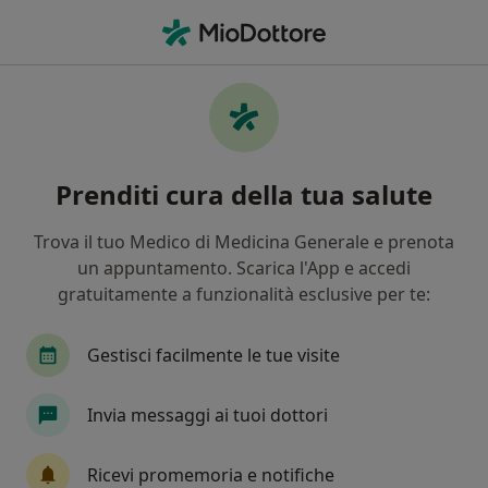
Men
Obesità • Palermo, PA
Filters
• 1
Assicurazione
Map
Specialisti in trattamento Obesità a
Prenditi cura della tua salute
Palermo
In che modo ordiniamo i risultati
Trova il tuo Medico di Medicina Generale e prenota
un appuntamento. Scarica l'App e accedi
gratuitamente a funzionalità esclusive per te:
Che specializzazione stai cercando?
Nutrizionista
Psicologo
Psicoterapeuta
Gestisci facilmente le tue visite
Invia messaggi ai tuoi dottori
Ricevi promemoria e notifiche