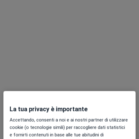
Questo dottore non ha ancora attivato le prenotazioni online presso questo indirizzo.
Chiedi di attivare le prenotazioni online
Dott. Roberto Clemenza
·
Altro
Psicologo clinico, Psicologo
21 recensioni
La tua privacy è importante
Indirizzo 1
Indirizzo 2
Online
Accettando, consenti a noi e ai nostri partner di utilizzare
cookie (o tecnologie simili) per raccogliere dati statistici
e fornirti contenuti in base alle tue abitudini di
Via Agrigento 50, Palermo
•
Mappa