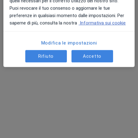
quelli necessari per il corretto utilizzo del nostro sito.
Puoi revocare il tuo consenso o aggiornare le tue
preferenze in qualsiasi momento dalle impostazioni. Per
saperne di più, consulta la nostra
Informativa sui cookie
Modifica le impostazioni
Rifiuto
Accetto
Dott.ssa Daniela Barone
·
Altro
Nutrizionista
12 recensioni
Indirizzo
Online
Via Principe Emanuele, 52, Pedagaggi
•
Mappa
Farmacia Morale
Analisi della composizione corporea
40 €
Questo dottore non ha ancora attivato le prenotazioni online presso questo indirizzo.