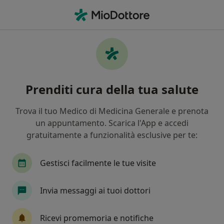
Men
Gastrite • Francofonte, SR
Filters
• 1
Mappa
Specialisti in trattamento Gastrite a
Prenditi cura della tua salute
Francofonte
In che modo ordiniamo i risultati
Trova il tuo Medico di Medicina Generale e prenota
un appuntamento. Scarica l'App e accedi
gratuitamente a funzionalità esclusive per te:
Che specializzazione stai cercando?
Medico di medicina generale
Cardiologo
Gestisci facilmente le tue visite
Invia messaggi ai tuoi dottori
Ricevi promemoria e notifiche