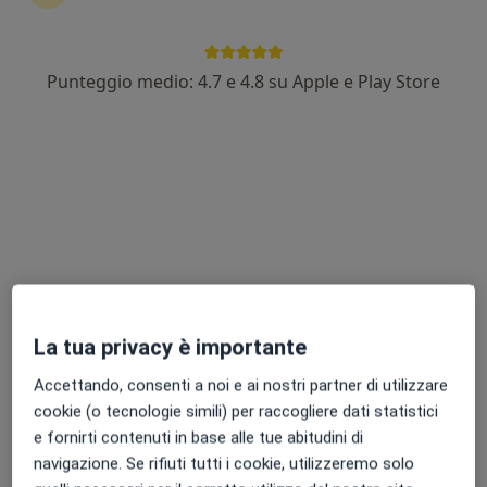
Punteggio medio: 4.7 e 4.8 su Apple e Play Store
Pagamenti online
Dott. Francesco Inzerra
·
Altro
Nutrizionista, Analista clinico, Biologo nutrizionista
24 recensioni
Indirizzo
Online
Piazza Dante, 4, Francofonte
•
Mappa
Dottor Inzerra Francesco nutrizionista-specialista in patologia e biochimica clinica
La tua privacy è importante
Analisi del microbiota intestinale
da 80 €
Accettando, consenti a noi e ai nostri partner di utilizzare
Questo dottore non ha ancora attivato le prenotazioni online presso questo indirizzo.
cookie (o tecnologie simili) per raccogliere dati statistici
e fornirti contenuti in base alle tue abitudini di
Chiedi di attivare le prenotazioni online
navigazione. Se rifiuti tutti i cookie, utilizzeremo solo