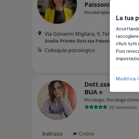
Paissoni
Psicoterapeuta, Psicologa
La tua 
Accettando,
Via Giovanni Migliara, 9, Torino
•
Mappa
raccogliere 
Studio Privato Dott.ssa Paissoni Alessandra
rifiuti tutt
Colloquio psicologico
Puoi revoca
impostazion
Modifica 
Dott.ssa ELEONO
BUA
Psicologo, Psicologo clinic
26 recensioni
Indirizzo
Online