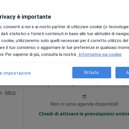
·
Altro
Non ci sono agende disponibili!
privacy è importante
Chiedi di attivare le prenotazioni onlin
 consenti a noi e ai nostri partner di utilizzare cookie (o tecnologie 
dati statistici e fornirti contenuti in base alle tue abitudini di navig
i i cookie, utilizzeremo solo quelli necessari per il corretto utilizzo de
50 €
re il tuo consenso o aggiornare le tue preferenze in qualsiasi mom
i. Per saperne di più, consulta la nostra
Informativa sui cookie
Rifiuto
A
le impostazioni
RA
Oggi
Domani
Dom,
Lun,
7 Ago
8 Ago
9 Ago
10 Ago
·
Altro
o
Non ci sono agende disponibili!
Chiedi di attivare le prenotazioni onlin