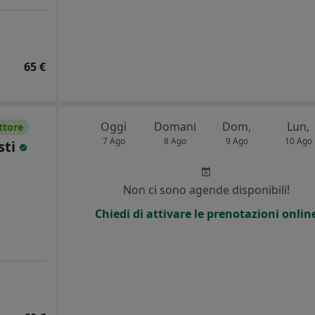
65 €
Oggi
Domani
Dom,
Lun,
ttore
7 Ago
8 Ago
9 Ago
10 Ago
sti
Non ci sono agende disponibili!
Chiedi di attivare le prenotazioni onlin