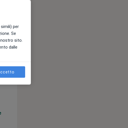
e
simili) per
azione. Se
l nostro sito.
ento dalle
ccetto
Mar,
Mer,
Gio,
11 Ago
12 Ago
13 Ago
e