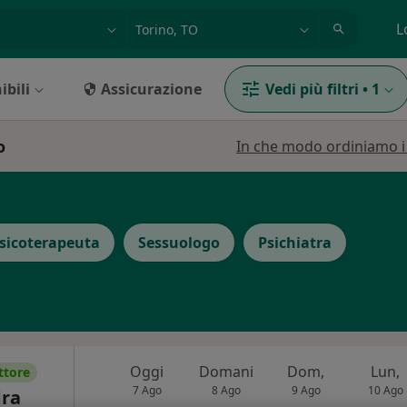
azione, medico, struttura
es: Roma
L
ibili
Assicurazione
Vedi più filtri
•
1
o
In che modo ordiniamo i r
sicoterapeuta
Sessuologo
Psichiatra
Oggi
Domani
Dom,
Lun,
ttore
7 Ago
8 Ago
9 Ago
10 Ago
dra