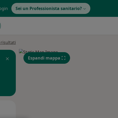
ogin
Sei un Professionista sanitario?
isultati
Espandi mappa
Mar,
Mer,
Gio,
11 Ago
12 Ago
13 Ago