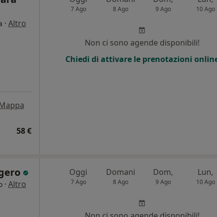
7 Ago
8 Ago
9 Ago
10 Ago
·
Altro
a
Non ci sono agende disponibili!
Chiedi di attivare le prenotazioni onlin
Mappa
58 €
ggero
Oggi
Domani
Dom,
Lun,
7 Ago
8 Ago
9 Ago
10 Ago
·
Altro
o
i
Non ci sono agende disponibili!