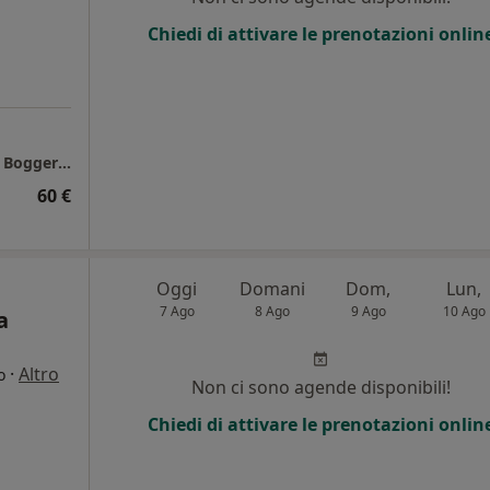
Chiedi di attivare le prenotazioni onlin
Studio di Psicologia Online del Dott. Andrea Boggero a Torino
60 €
Oggi
Domani
Dom,
Lun,
7 Ago
8 Ago
9 Ago
10 Ago
a
·
Altro
o
Non ci sono agende disponibili!
Chiedi di attivare le prenotazioni onlin