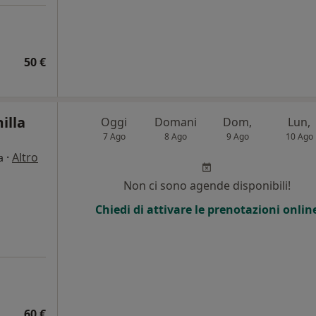
50 €
illa
Oggi
Domani
Dom,
Lun,
7 Ago
8 Ago
9 Ago
10 Ago
·
Altro
a
Non ci sono agende disponibili!
Chiedi di attivare le prenotazioni onlin
60 €