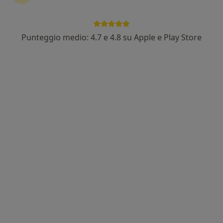
Punteggio medio: 4.7 e 4.8 su Apple e Play Store
Dott.ssa Giulia Petracchi
·
Altro
Psicologa, Psicologa clinica
6 recensioni
Indirizzo
Online
Corso Amedeo 34, Livorno
•
Mappa
Studio privato
Colloquio psicologico clinico
60 €
Questo dottore non ha ancora attivato le prenotazioni online presso questo indirizzo.
Chiedi di attivare le prenotazioni online