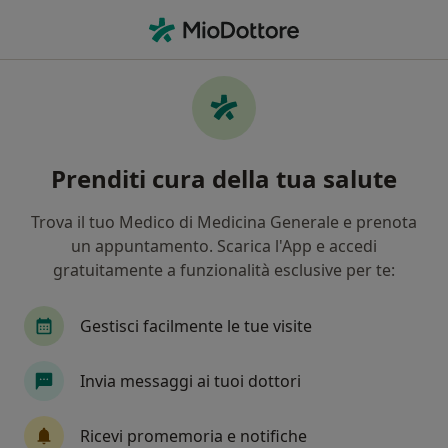
Men
Bulimia • Livorno, LI
Filters
• 1
Assicurazione
Map
Specialisti in trattamento Bulimia a Livorno
Prenditi cura della tua salute
In che modo ordiniamo i risultati
Trova il tuo Medico di Medicina Generale e prenota
un appuntamento. Scarica l'App e accedi
Che specializzazione stai cercando?
gratuitamente a funzionalità esclusive per te:
Psicologo
Nutrizionista
Psicoterapeuta
Gestisci facilmente le tue visite
Invia messaggi ai tuoi dottori
Ricevi promemoria e notifiche