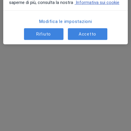
Questo dottore non ha ancora attivato le prenotazioni online presso questo indirizzo.
saperne di più, consulta la nostra
Informativa sui cookie
Chiedi di attivare le prenotazioni online
Modifica le impostazioni
Rifiuto
Accetto
Dr. Saverio Cecioni
·
Altro
Psicologo, Psicoterapeuta, Psicologo clinico
50 recensioni
Indirizzo 1
Indirizzo 2
Online
Via dell' Artigianato 53, Livorno
•
Mappa