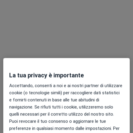
Dott.ssa Elena Pellegrini
·
Altro
Psicoterapeuta, Psicologa clinica, Psicologa
La tua privacy è importante
7 recensioni
Accettando, consenti a noi e ai nostri partner di utilizzare
Indirizzo
Online
cookie (o tecnologie simili) per raccogliere dati statistici
e fornirti contenuti in base alle tue abitudini di
navigazione. Se rifiuti tutti i cookie, utilizzeremo solo
Via Roma 5, Livorno
•
Mappa
quelli necessari per il corretto utilizzo del nostro sito.
Studio di Psicologia - Livorno
Puoi revocare il tuo consenso o aggiornare le tue
Colloquio psicologico
60 €
preferenze in qualsiasi momento dalle impostazioni. Per